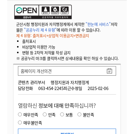
군산시청 행정지원과 자치행정계에서 제작한
"한눈에 서비스"
저작
물은
"공공누리 제 4 유형"
에 따라 이용 할 수 있습니다.
제 4 유형: 출처표시+상업적 이용금지+변경금지
출처표시
비상업적 이용만 가능
변형 등 2차적 저작물 작성 금지
※ 공공누리 마크를 클릭하시면 상세내용을 확인 하실 수 있습니다.
홈페이지 개선의견
콘텐츠 관리부서
행정지원과 자치행정계
담당전화
063-454-2245
최근수정일
2025-02-06
열람하신
정보에 대해 만족
하십니까?
매우만족
만족
보통
불만족
매우불만족