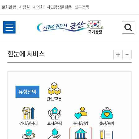
문화관광
시장실
시의회
시민광장플랫폼
인구정책
시
전
검
민
체
색
메
하
-
+
한눈에 서비스
주
뉴
기
열
권
기
도
유형선택
시
건설/교통
군
경제/일자리
토지/주택
복지/건강
출산/육아
산