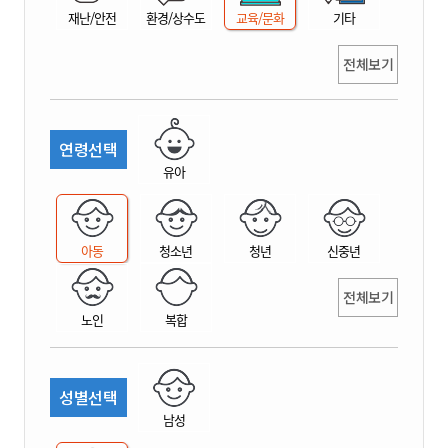
재난/안전
환경/상수도
교육/문화
기타
전체보기
연령선택
유아
아동
청소년
청년
신중년
전체보기
노인
복합
성별선택
남성