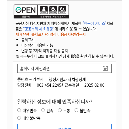
군산시청 행정지원과 자치행정계에서 제작한
"한눈에 서비스"
저작
물은
"공공누리 제 4 유형"
에 따라 이용 할 수 있습니다.
제 4 유형: 출처표시+상업적 이용금지+변경금지
출처표시
비상업적 이용만 가능
변형 등 2차적 저작물 작성 금지
※ 공공누리 마크를 클릭하시면 상세내용을 확인 하실 수 있습니다.
홈페이지 개선의견
콘텐츠 관리부서
행정지원과 자치행정계
담당전화
063-454-2245
최근수정일
2025-02-06
열람하신
정보에 대해 만족
하십니까?
매우만족
만족
보통
불만족
매우불만족