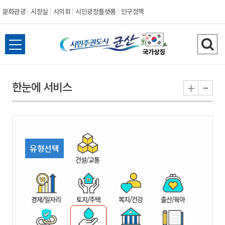
문화관광
시장실
시의회
시민광장플랫폼
인구정책
시
전
검
민
체
색
메
하
-
+
한눈에 서비스
주
뉴
기
열
권
기
도
유형선택
시
건설/교통
군
경제/일자리
토지/주택
복지/건강
출산/육아
산