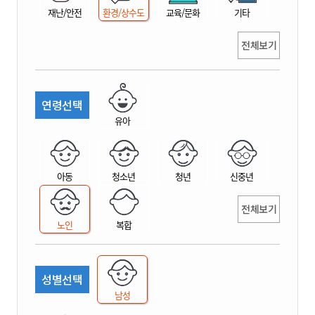
재난/안전
환경/상수도
교육/문화
기타
전체보기
연령선택
유아
아동
청소년
청년
신중년
전체보기
노인
복합
성별선택
남성