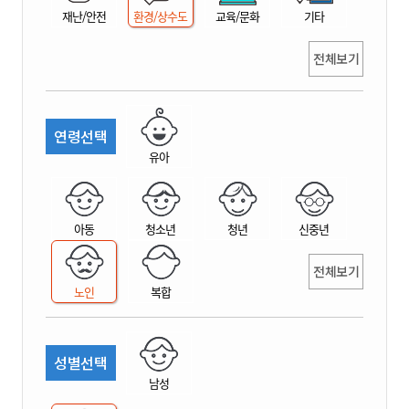
재난/안전
환경/상수도
교육/문화
기타
전체보기
연령선택
유아
아동
청소년
청년
신중년
전체보기
노인
복합
성별선택
남성