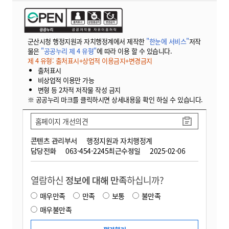
군산시청 행정지원과 자치행정계에서 제작한
"한눈에 서비스"
저작
물은
"공공누리 제 4 유형"
에 따라 이용 할 수 있습니다.
제 4 유형: 출처표시+상업적 이용금지+변경금지
출처표시
비상업적 이용만 가능
변형 등 2차적 저작물 작성 금지
※ 공공누리 마크를 클릭하시면 상세내용을 확인 하실 수 있습니다.
홈페이지 개선의견
콘텐츠 관리부서
행정지원과 자치행정계
담당전화
063-454-2245
최근수정일
2025-02-06
열람하신
정보에 대해 만족
하십니까?
매우만족
만족
보통
불만족
매우불만족