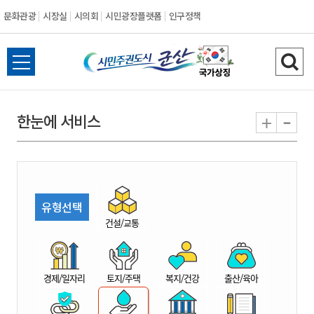
문화관광
시장실
시의회
시민광장플랫폼
인구정책
시
전
검
민
체
색
메
하
-
+
한눈에 서비스
주
뉴
기
열
권
기
도
유형선택
시
건설/교통
군
경제/일자리
토지/주택
복지/건강
출산/육아
산