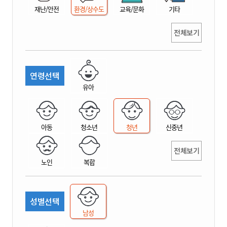
재난/안전
환경/상수도
교육/문화
기타
전체보기
연령선택
유아
아동
청소년
청년
신중년
전체보기
노인
복합
성별선택
남성