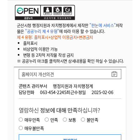
군산시청 행정지원과 자치행정계에서 제작한
"한눈에 서비스"
저작
물은
"공공누리 제 4 유형"
에 따라 이용 할 수 있습니다.
제 4 유형: 출처표시+상업적 이용금지+변경금지
출처표시
비상업적 이용만 가능
변형 등 2차적 저작물 작성 금지
※ 공공누리 마크를 클릭하시면 상세내용을 확인 하실 수 있습니다.
홈페이지 개선의견
콘텐츠 관리부서
행정지원과 자치행정계
담당전화
063-454-2245
최근수정일
2025-02-06
열람하신
정보에 대해 만족
하십니까?
매우만족
만족
보통
불만족
매우불만족