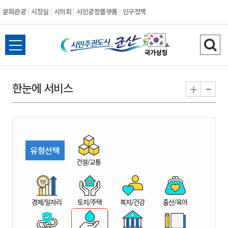
문화관광
시장실
시의회
시민광장플랫폼
인구정책
시
전
검
민
체
색
메
하
-
+
한눈에 서비스
주
뉴
기
열
권
기
도
유형선택
시
건설/교통
군
경제/일자리
토지/주택
복지/건강
출산/육아
산