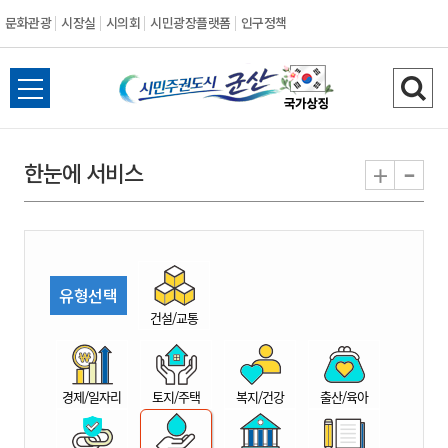
문화관광
시장실
시의회
시민광장플랫폼
인구정책
시
전
검
민
체
색
메
하
-
+
한눈에 서비스
주
뉴
기
열
권
기
도
유형선택
시
건설/교통
군
경제/일자리
토지/주택
복지/건강
출산/육아
산