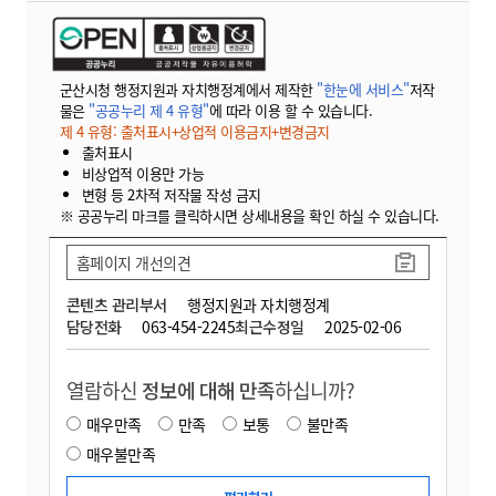
군산시청 행정지원과 자치행정계에서 제작한
"한눈에 서비스"
저작
물은
"공공누리 제 4 유형"
에 따라 이용 할 수 있습니다.
제 4 유형: 출처표시+상업적 이용금지+변경금지
출처표시
비상업적 이용만 가능
변형 등 2차적 저작물 작성 금지
※ 공공누리 마크를 클릭하시면 상세내용을 확인 하실 수 있습니다.
홈페이지 개선의견
콘텐츠 관리부서
행정지원과 자치행정계
담당전화
063-454-2245
최근수정일
2025-02-06
열람하신
정보에 대해 만족
하십니까?
매우만족
만족
보통
불만족
매우불만족