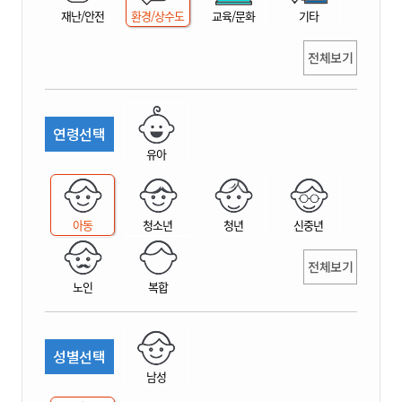
재난/안전
환경/상수도
교육/문화
기타
전체보기
연령선택
유아
아동
청소년
청년
신중년
전체보기
노인
복합
성별선택
남성