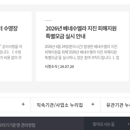
터 수영장
2026년 베네수엘라 지진 피해지원
특별모금 실시 안내
장” 공지사항을 아
2026년 6월 24일(현지시간) 발생한 베네수엘라 지진
니다. 《 수영
피해지원을 위해‘2026년 베네수엘라 지진 피해지원
가 비용 없이 무
특별모금’을 실시하니, 많은 참여 부탁드립니다. 1. 접
 : 2026. 8.
수 처 : 전북 사회복지공동모금회 2. 모집기간 : 2026.
시정소식 | 26.07.20
6.
직속기관/사업소 누리집
유관기관 누
찾아오시는길
처리기기운영·관리방침