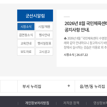
군산시알림
2026년 8월 국민체육센
시정소식
시험/채용
공지사항 안내.
(municipal
읍면동소식
행사안내
♣ 2026년 8월 “국민체육센터 수영
news)
래와 같이 안내하오니 참고하시기 바랍
교육안내
행사일정표
장에서 실시하는 강습은 이용료 외 추
보도자료
고시공고
료로 운영됩니다.》 1. 회원 가입 등록 기간
시정소식 | 26.07.22
3.(월)
부서 누리집
읍/면/동 누리집
개인정보처리방침
저작권 정책
영상정보