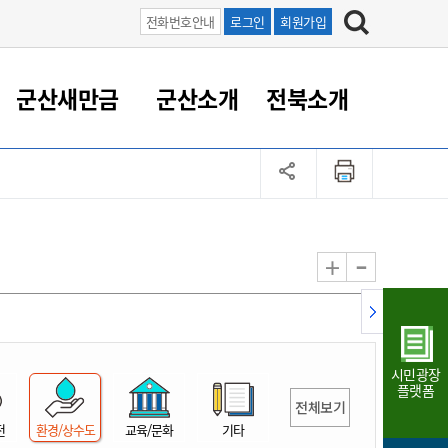
전화번호안내
로그인
회원가입
군산새만금
군산소개
전북소개
정 대응
족관계
부서/업무
RE100의 중심 새만금
도시/공원/주택
산업인프라
정책실명제
토지/건축
읍면동 안내
군산새만금 홍보 영상
조직운영6대지표
농업/축산업
도시재생
지방세
족관계
도시계획/지구단위계획
군산국가산업단지
정책실명제 안내
지방세
도시재생사업
민선8기 농업비전/발전방
공무원 정원
향
-
+
공원녹지
군산2국가산업단지
국민신청실명제안내
지방세환급금신청
도시재생(현장)지원센터
과장급이상 상위직 비율
농산물 유통
식
주택
새만금산업단지
정책실명제 중점관리 대상
지방세 상담챗봇
도시재생시설 현황
공무원 1인당 주민수
가축방역
자료실
자유무역지역
도시재생 공지/행사
현장공무원 비율
동물복지
지방산업단지
재정규모대비 인건비운영
시민광장
농공단지
실국본부수
플랫폼
전체보기
림 서비
산업단지 지도
내고장 알리미
전
환경/상수도
교육/문화
기타
구
항만/여객/공항/철도/컨벤