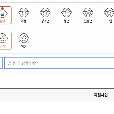
위원회 현황
공공데이터 개방
업무추진비공
군산시 무상교통
공부의 명수
정부24
위원회 명단공개
공공데이터 개방
예산/재정
법률정보
국민신문고
건설
부동산
에너지
유아
아동
청소년
청년
신중년
노인
환경
청소
위생
위원회 회의록 공개
공공데이터 수요조사
민원편람/서식
한눈에 서비스
전자가족관계등록
예산안내
조례규칙 입법예고
경제동향
도로/가로등
부동산 정보
태양광
환경선언문
청소정보
공중위생
재정공시
조례규칙 입법예고(구)
물가정보
자전거
주소/건축/지적/지리정보
가스/석유
인터넷등기소
환경기본정보
대형폐기물 배출신고
위생용품 제조업
결산보고서
법률정보 관련사이트
사회조사
조상땅찾기
국세청홈택스
남성
여성
화학물질 관리지도
공모사업
생활쓰레기 처리요령
식품위생
중기지방재정계획
사업체조
위택스
미세먼지 대응
음식물쓰레기 처리요령
문화 콘텐츠업
투자심사
통계연보
부동산통합민원
환경영향평가
폐기물 처리시설 현황
예산낭비신고
청년통계
체육
공공데이터포털
석면해체 건축물정보
보조금 부정수급 신고
주민등록
새올전자민원창구
체육시설 안내
환경오염업소 공개
공유재산
체류외국
군산시체육회
환경 관련사이트
재정용어사전
생활체육 공지
지원사업
군산시 고향사랑기부제
고향사랑기부제 소개
군산상품