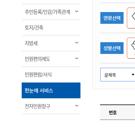
림
계약정보공개
전화번호안내
전화번호안내
전화번호안내
전화번호안내
전화번호안내
전화번호안내
전화번호안내
전화번호안내
군산시보
장사정보
열
주민등록/인감/가족관계
입찰/계약정보
연령선택
읍면동소식
주민복지 안내서
주요시책
림
수산업
찾아오시는길
찾아오시는길
찾아오시는길
찾아오시는길
찾아오시는길
찾아오시는길
찾아오시는길
찾아오시는길
용역과제
열
민원편의제도
토지/건축
웹진 열린군산
시정계획
어업현황
림
타기관소식
민원 1회방문 처리제
주요업무
수산물 안전정보
열
지방세
성별선택
어디서나 민원처리제
시정백서
림
군산수산물 소비촉진행사
상품권 구매 사용 및 관리
사전심사 청구제도
열
민원편의제도
군산 특화 수산물
림
민원인 후견인제
열
민원편람/서식
복합민원 상담예약제
림
폐업신고 원스톱서비스
열
한눈에 서비스
납세자 보호관제도
림
『안심상속』 원스톱 서비
열
전자민원창구
스
번호
림