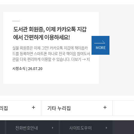
도서관 회원증, 이제 카카오톡 지갑
에서 간편하게 이용하세요!
실물 회원증은 이제 그만! 카카오톡 지갑에 책이음카
MORE
드를 등록하면 스마트폰 하나로 전국 책이음 참여도서
관을 더욱 편리하게 이용할 수 있습니다. 더보기 → 지
갑 → +발급 → 책이음카드 지금 바로 등록하고 쉽고
시정소식 | 26.07.20
간편한 도서관 서비스를 만
리집
기타 누리집
전화번호안내
사이트도우미