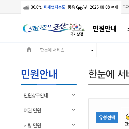
구름많음
문화
30.0℃
미세먼지농도
좋음 6㎍/㎥
2026-08-08 현재
시
민원안내
민
전
한눈에 서비스
군산새만금
민원안내
소통참여
생활복지
경제산업
정보공개
군산소개
전북소개
주
군산에서 시작되는 새만금
전북특별자치도 소개
군산사랑상품권
민원창구안내
정보공개제도
복지/보건
시정알림
군산시 비전
체
권
민원이용안내
시정소식
인구정책
상품권 안내
제도안내
전북특별자치도란?
메
민원안내
한눈에 서
민원수수료
시험/채용
통합돌봄
상품권 공지사항
비공개대상정보
전북특별자치도 용어 Q&A
뉴
도
종합민원창구
보도자료
주민복지
상품권 Q&A
불복구제절차
자료실
시
아름다운 배려창구
행사안내
아동/청소년
상품권 이용규약
수수료
열
민원창구안내
홍보영상 게시판
토지정보민원창구
행사일정표
여성/가족
판매대행점 조회
정보공개서식
림
군
대표전화
대표전화
대표전화
대표전화
대표전화
대표전화
대표전화
대표전화
063-454-4000
063-454-4000
063-454-4000
063-454-4000
063-454-4000
063-454-4000
063-454-4000
063-454-4000
열
여권 민원
무인민원발급기
교육안내
노인복지
지류상품권 재고조회
림
유형선택
산
보건소식
장애인복지
부서 및 담당자 연락처
부서 및 담당자 연락처
부서 및 담당자 연락처
부서 및 담당자 연락처
부서 및 담당자 연락처
부서 및 담당자 연락처
부서 및 담당자 연락처
부서 및 담당자 연락처
건
열
차량 민원
고시공고
사회서비스(바우처)