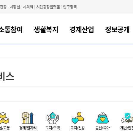
관광
시장실
시의회
시민광장플랫폼
인구정책
소통참여
생활복지
경제산업
정보공개
새만금 해양거점도시 군산
정보공개 목록/청구
시민참여서비스
여권 민원
기업지원
교육
군산시 소개
군산시 관할권 주요논리
각종 신고/민원
사전정보공표
일자리/창업
차량 민원
상하수도
시청안내
새만금 관할구역 결
주민등록/인감/가
교통안내
기업목록
인사운영
SNS소식
여권발급안내
시민광장플랫폼
교육지원
투자기업 인센티브
정보공개 목록/청구
군산 현황
차량등록사업소 안내
하수도 계획
군산시 명장
사전정보공표
청사종합안내
주민등록/인감/가
시내버스
일반기업 목록
2022년도 통계
조직도
비스
여권 서식
시장에게 바란다
평생교육
기업지원정책
군산의 역사
차량 신규/이전 등록
상수도시설
구인구직
수시공표
전화번호안내
각종서식
택시
사회적경제기업
2023년도 통계
업무
나의민원
학자금대출이자지원
경제 공지/서식
수상현황
저당권 설정/말소 등록
수질검사
청년뜰(청년센터/창업센터)
부서별 팩스번호
시외버스/고속버스
공장 검색
2024년도 통계
부서소
나도한마디
우리아이 꿈탐험 지원사업
기업애로해소SOS
자연지리특성
등록원부 열람/발급
상수도/하수도 요금
시청 오시는 길
철도/항공
2025년도 통계
부서별 
군산시사회적경제지원센터
칭찬합시다
시민정보화교육
강소연구개발특구
행정구역/행정지도
자동차 등록 서식
요금조회납부시스템
여객선
설문조사
부모학교예약시스템
자매결연/국제협력 도시
자동차 과태료 조회 및 납부
공공하수처리시설
교통 관련사이트
일자리 지원사업
자원봉사참여
군산어린이시청
군산의 상징
자동차 정기(종합)검사 기
주정차단속 문자알
일자리지원센터
설/교통
경제/일자리
토지/주택
복지/건강
출산/육아
재난/안
간조회 및 검사예약
스
전자민원창
적극행정
디지털배움터