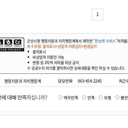
기부자 예우제
기부자 명예의 전당
1
기금사업
군산시 답례품
고향사랑기부제 소식
군산시청 행정지원과 자치행정계에서 제작한
"한눈에 서비스"
저작물
제 4 유형: 출처표시+상업적 이용금지+변경금지
출처표시
비상업적 이용만 가능
변형 등 2차적 저작물 작성 금지
※ 공공누리 마크를 클릭하시면 상세내용을 확인 하실 수 있습니다.
행정지원과 자치행정계
담당전화
063-454-2245
최근
에 대해 만족
하십니까?
매우만족
만족
보통
불만