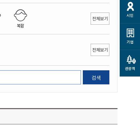
개
재정정보 공개
공공저작물
션
시민
통계정보
행정규제개혁
전체보기
소상공인 지원
복합
민방위/재난안전
시스템
행정규제개혁안내
고유가 피해지원금
민방위
규제신문고
군산사랑배달 배달의명수
기업
재난안전
전체보기
규제입증요청
카드수수료 지원
풍수해보험
사
규제정보포털
소상공인지원
재해예방
관광객
관련기관 안내
검색
군산시착한가격업소
시민대상보험
통계
영조물 배상보험
인 현황
군산시민 안전보험
군산시민 자전거보험
군산 상품
농업인안전보험 농가부담
 가이드북
금 지원사업