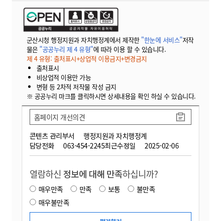
군산시청 행정지원과 자치행정계에서 제작한
"한눈에 서비스"
저작
물은
"공공누리 제 4 유형"
에 따라 이용 할 수 있습니다.
제 4 유형: 출처표시+상업적 이용금지+변경금지
출처표시
비상업적 이용만 가능
변형 등 2차적 저작물 작성 금지
※ 공공누리 마크를 클릭하시면 상세내용을 확인 하실 수 있습니다.
홈페이지 개선의견
콘텐츠 관리부서
행정지원과 자치행정계
담당전화
063-454-2245
최근수정일
2025-02-06
열람하신
정보에 대해 만족
하십니까?
매우만족
만족
보통
불만족
매우불만족