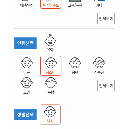
재난/안전
환경/상수도
교육/문화
기타
전체보기
연령선택
유아
아동
청소년
청년
신중년
전체보기
노인
복합
성별선택
남성