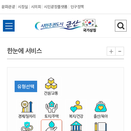
문화관광
시장실
시의회
시민광장플랫폼
인구정책
시
전
검
민
체
색
메
하
-
+
한눈에 서비스
주
뉴
기
열
권
기
도
유형선택
시
건설/교통
군
경제/일자리
토지/주택
복지/건강
출산/육아
산