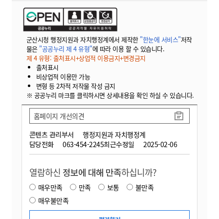
군산시청 행정지원과 자치행정계에서 제작한
"한눈에 서비스"
저작
물은
"공공누리 제 4 유형"
에 따라 이용 할 수 있습니다.
제 4 유형: 출처표시+상업적 이용금지+변경금지
출처표시
비상업적 이용만 가능
변형 등 2차적 저작물 작성 금지
※ 공공누리 마크를 클릭하시면 상세내용을 확인 하실 수 있습니다.
홈페이지 개선의견
콘텐츠 관리부서
행정지원과 자치행정계
담당전화
063-454-2245
최근수정일
2025-02-06
열람하신
정보에 대해 만족
하십니까?
매우만족
만족
보통
불만족
매우불만족