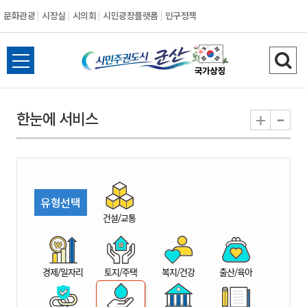
문화관광
시장실
시의회
시민광장플랫폼
인구정책
시
전
검
민
체
색
메
하
-
+
한눈에 서비스
주
뉴
기
열
권
기
도
유형선택
시
건설/교통
군
경제/일자리
토지/주택
복지/건강
출산/육아
산