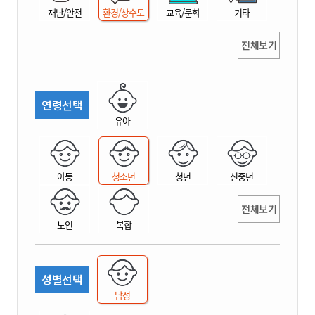
재난/안전
환경/상수도
교육/문화
기타
전체보기
연령선택
유아
아동
청소년
청년
신중년
전체보기
노인
복합
성별선택
남성