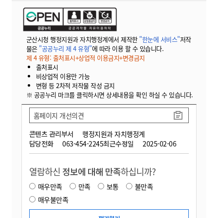
군산시청 행정지원과 자치행정계에서 제작한
"한눈에 서비스"
저작
물은
"공공누리 제 4 유형"
에 따라 이용 할 수 있습니다.
제 4 유형: 출처표시+상업적 이용금지+변경금지
출처표시
비상업적 이용만 가능
변형 등 2차적 저작물 작성 금지
※ 공공누리 마크를 클릭하시면 상세내용을 확인 하실 수 있습니다.
홈페이지 개선의견
콘텐츠 관리부서
행정지원과 자치행정계
담당전화
063-454-2245
최근수정일
2025-02-06
열람하신
정보에 대해 만족
하십니까?
매우만족
만족
보통
불만족
매우불만족