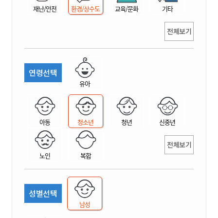
재난/안전
환경/상수도
교육/문화
기타
전체보기
연령선택
유아
아동
청소년
청년
신중년
전체보기
노인
복합
성별선택
남성