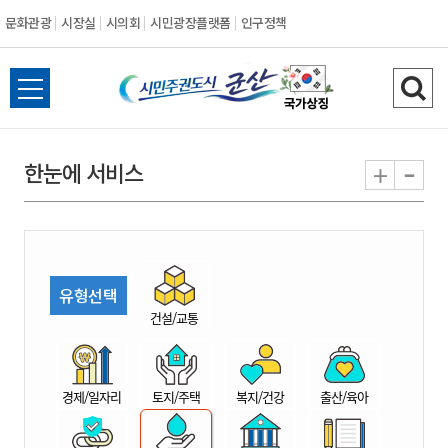
문화관광
시장실
시의회
시민광장플랫폼
인구정책
시
전
검
민
체
색
메
하
-
+
한눈에 서비스
주
뉴
기
열
권
기
도
유형선택
시
건설/교통
군
경제/일자리
토지/주택
복지/건강
출산/육아
산