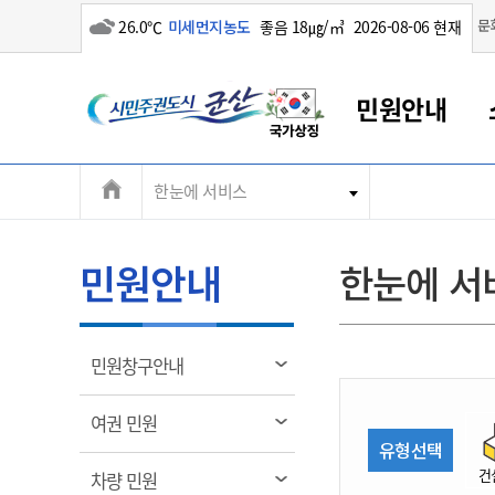
흐림
문
26.0℃
미세먼지농도
좋음 18㎍/㎥
2026-08-06 현재
시
민원안내
민
전
한눈에 서비스
군산새만금
민원안내
소통참여
생활복지
경제산업
정보공개
군산소개
전북소개
주
군산에서 시작되는 새만금
전북특별자치도 소개
군산사랑상품권
민원창구안내
정보공개제도
복지/보건
시정알림
군산시 비전
체
권
민원이용안내
시정소식
인구정책
상품권 안내
제도안내
전북특별자치도란?
메
민원안내
한눈에 서
민원수수료
시험/채용
통합돌봄
상품권 공지사항
비공개대상정보
전북특별자치도 용어 Q&A
뉴
도
종합민원창구
보도자료
주민복지
상품권 Q&A
불복구제절차
자료실
시
아름다운 배려창구
행사안내
아동/청소년
상품권 이용규약
수수료
열
민원창구안내
홍보영상 게시판
토지정보민원창구
행사일정표
여성/가족
판매대행점 조회
정보공개서식
림
군
대표전화
대표전화
대표전화
대표전화
대표전화
대표전화
대표전화
대표전화
063-454-4000
063-454-4000
063-454-4000
063-454-4000
063-454-4000
063-454-4000
063-454-4000
063-454-4000
열
여권 민원
무인민원발급기
교육안내
노인복지
지류상품권 재고조회
림
유형선택
산
보건소식
장애인복지
부서 및 담당자 연락처
부서 및 담당자 연락처
부서 및 담당자 연락처
부서 및 담당자 연락처
부서 및 담당자 연락처
부서 및 담당자 연락처
부서 및 담당자 연락처
부서 및 담당자 연락처
건
열
차량 민원
고시공고
사회서비스(바우처)