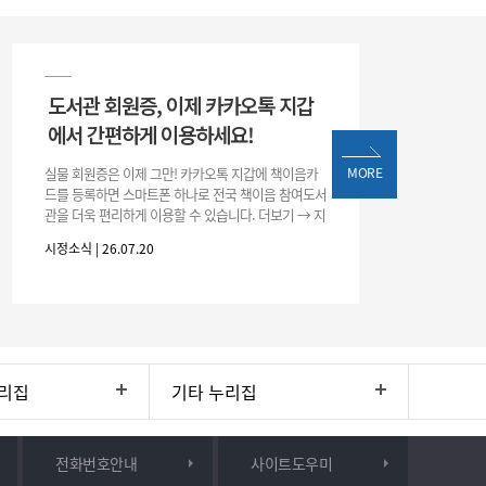
도서관 회원증, 이제 카카오톡 지갑
에서 간편하게 이용하세요!
실물 회원증은 이제 그만! 카카오톡 지갑에 책이음카
MORE
드를 등록하면 스마트폰 하나로 전국 책이음 참여도서
관을 더욱 편리하게 이용할 수 있습니다. 더보기 → 지
갑 → +발급 → 책이음카드 지금 바로 등록하고 쉽고
시정소식 | 26.07.20
간편한 도서관 서비스를 만
리집
기타 누리집
전화번호안내
사이트도우미