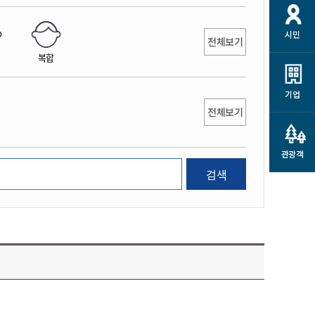
개
재정정보 공개
공공저작물
션
시민
통계정보
행정규제개혁
전체보기
소상공인 지원
복합
민방위/재난안전
시스템
행정규제개혁안내
고유가 피해지원금
민방위
규제신문고
군산사랑배달 배달의명수
기업
재난안전
전체보기
규제입증요청
카드수수료 지원
풍수해보험
사
규제정보포털
소상공인지원
재해예방
관광객
관련기관 안내
검색
군산시착한가격업소
시민대상보험
통계
영조물 배상보험
인 현황
군산시민 안전보험
군산시민 자전거보험
군산 상품
농업인안전보험 농가부담
 가이드북
금 지원사업