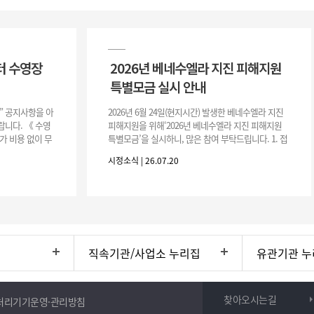
터 수영장
2026년 베네수엘라 지진 피해지원
특별모금 실시 안내
장” 공지사항을 아
2026년 6월 24일(현지시간) 발생한 베네수엘라 지진
니다. 《 수영
피해지원을 위해‘2026년 베네수엘라 지진 피해지원
가 비용 없이 무
특별모금’을 실시하니, 많은 참여 부탁드립니다. 1. 접
 : 2026. 8.
수 처 : 전북 사회복지공동모금회 2. 모집기간 : 2026.
시정소식 | 26.07.20
6.
직속기관/사업소 누리집
유관기관 누
찾아오시는길
처리기기운영·관리방침