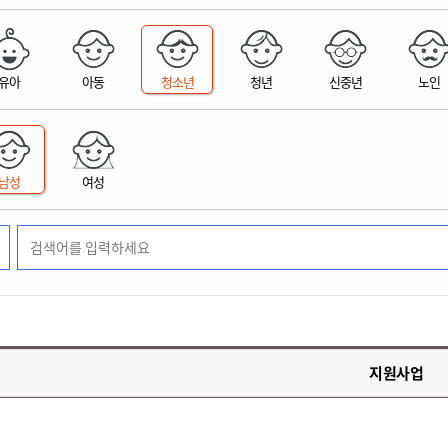
위원회 현황
공공데이터 개방
업무추진비공
군산시 무상교통
공부의 명수
정부24
위원회 명단공개
공공데이터 개방
예산/재정
법률정보
국민신문고
건설
부동산
에너지
유아
아동
청소년
청년
신중년
노인
환경
청소
위생
위원회 회의록 공개
공공데이터 수요조사
민원편람/서식
한눈에 서비스
전자가족관계등록
예산안내
조례규칙 입법예고
경제동향
도로/가로등
부동산 정보
태양광
환경선언문
청소정보
공중위생
재정공시
조례규칙 입법예고(구)
물가정보
자전거
주소/건축/지적/지리정보
가스/석유
인터넷등기소
환경기본정보
대형폐기물 배출신고
위생용품 제조업
결산보고서
법률정보 관련사이트
사회조사
조상땅찾기
국세청홈택스
남성
여성
화학물질 관리지도
공모사업
생활쓰레기 처리요령
식품위생
중기지방재정계획
사업체조
위택스
미세먼지 대응
음식물쓰레기 처리요령
문화 콘텐츠업
투자심사
통계연보
부동산통합민원
환경영향평가
폐기물 처리시설 현황
예산낭비신고
청년통계
체육
공공데이터포털
석면해체 건축물정보
보조금 부정수급 신고
주민등록
새올전자민원창구
체육시설 안내
환경오염업소 공개
공유재산
체류외국
군산시체육회
환경 관련사이트
재정용어사전
생활체육 공지
지원사업
군산시 고향사랑기부제
고향사랑기부제 소개
군산상품