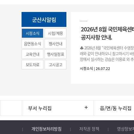
군산시알림
2026년 8월 국민체육센
시정소식
시험/채용
공지사항 안내.
(municipal
읍면동소식
행사안내
♣ 2026년 8월 “국민체육센터 수영
news)
래와 같이 안내하오니 참고하시기 바랍
교육안내
행사일정표
장에서 실시하는 강습은 이용료 외 추
보도자료
고시공고
료로 운영됩니다.》 1. 회원 가입 등록 기간
시정소식 | 26.07.22
3.(월)
부서 누리집
읍/면/동 누리집
개인정보처리방침
저작권 정책
영상정보