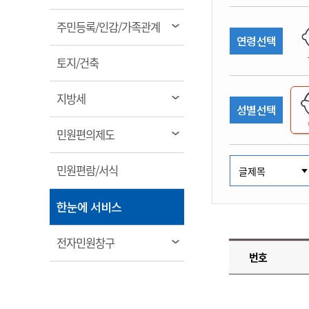
림
계약정보공개
전화번호안내
전화번호안내
전화번호안내
전화번호안내
전화번호안내
전화번호안내
전화번호안내
전화번호안내
군산시보
장사정보
열
주민등록/인감/가족관계
입찰/계약정보
연령선택
읍면동소식
주민복지 안내서
주요시책
림
수산업
찾아오시는길
찾아오시는길
찾아오시는길
찾아오시는길
찾아오시는길
찾아오시는길
찾아오시는길
찾아오시는길
용역과제
열
민원편의제도
토지/건축
웹진 열린군산
시정계획
어업현황
림
타기관소식
민원 1회방문 처리제
주요업무
수산물 안전정보
열
지방세
성별선택
어디서나 민원처리제
시정백서
림
군산수산물 소비촉진행사
상품권 구매 사용 및 관리
사전심사 청구제도
열
민원편의제도
군산 특화 수산물
림
민원인 후견인제
열
민원편람/서식
복합민원 상담예약제
림
폐업신고 원스톱서비스
열
한눈에 서비스
납세자 보호관제도
림
『안심상속』 원스톱 서비
열
전자민원창구
스
번호
림