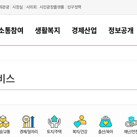
화관광
시장실
시의회
시민광장플랫폼
인구정책
소통참여
생활복지
경제산업
정보공개
새만금 해양거점도시 군산
정보공개 목록/청구
시민참여서비스
여권 민원
기업지원
교육
군산시 소개
군산시 관할권 주요논리
각종 신고/민원
사전정보공표
일자리/창업
차량 민원
상하수도
시청안내
새만금 관할구역 결
주민등록/인감/가
교통안내
기업목록
인사운영
SNS소식
여권발급안내
시민광장플랫폼
교육지원
투자기업 인센티브
정보공개 목록/청구
군산 현황
차량등록사업소 안내
하수도 계획
군산시 명장
사전정보공표
청사종합안내
주민등록/인감/가
시내버스
일반기업 목록
2022년도 통계
조직도
비스
여권 서식
시장에게 바란다
평생교육
기업지원정책
군산의 역사
차량 신규/이전 등록
상수도시설
구인구직
수시공표
전화번호안내
각종서식
택시
사회적경제기업
2023년도 통계
업무
나의민원
학자금대출이자지원
경제 공지/서식
수상현황
저당권 설정/말소 등록
수질검사
청년뜰(청년센터/창업센터)
부서별 팩스번호
시외버스/고속버스
공장 검색
2024년도 통계
부서소
나도한마디
우리아이 꿈탐험 지원사업
기업애로해소SOS
자연지리특성
등록원부 열람/발급
상수도/하수도 요금
시청 오시는 길
철도/항공
2025년도 통계
부서별 
군산시사회적경제지원센터
칭찬합시다
시민정보화교육
강소연구개발특구
행정구역/행정지도
자동차 등록 서식
요금조회납부시스템
여객선
설문조사
부모학교예약시스템
자매결연/국제협력 도시
자동차 과태료 조회 및 납부
공공하수처리시설
교통 관련사이트
일자리 지원사업
자원봉사참여
군산어린이시청
군산의 상징
자동차 정기(종합)검사 기
주정차단속 문자알
일자리지원센터
설/교통
경제/일자리
토지/주택
복지/건강
출산/육아
재난/안
간조회 및 검사예약
스
전자민원창
적극행정
디지털배움터