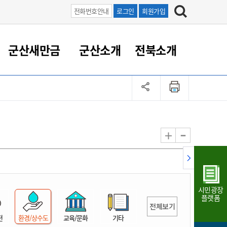
전화번호안내
로그인
회원가입
군산새만금
군산소개
전북소개
정 대응
족관계
부서/업무
RE100의 중심 새만금
도시/공원/주택
산업인프라
정책실명제
토지/건축
읍면동 안내
군산새만금 홍보 영상
조직운영6대지표
농업/축산업
도시재생
지방세
족관계
도시계획/지구단위계획
군산국가산업단지
정책실명제 안내
지방세
도시재생사업
민선8기 농업비전/발전방
공무원 정원
향
-
+
공원녹지
군산2국가산업단지
국민신청실명제안내
지방세환급금신청
도시재생(현장)지원센터
과장급이상 상위직 비율
농산물 유통
식
주택
새만금산업단지
정책실명제 중점관리 대상
지방세 상담챗봇
도시재생시설 현황
공무원 1인당 주민수
가축방역
자료실
자유무역지역
도시재생 공지/행사
현장공무원 비율
동물복지
지방산업단지
재정규모대비 인건비운영
시민광장
농공단지
실국본부수
플랫폼
전체보기
림 서비
산업단지 지도
내고장 알리미
전
환경/상수도
교육/문화
기타
구
항만/여객/공항/철도/컨벤