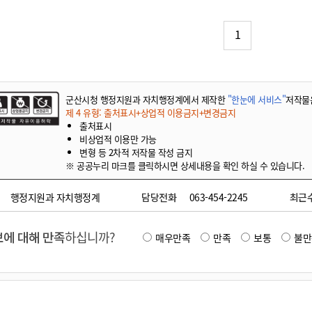
기부자 예우제
기부자 명예의 전당
1
기금사업
군산시 답례품
고향사랑기부제 소식
군산시청 행정지원과 자치행정계에서 제작한
"한눈에 서비스"
저작물
제 4 유형: 출처표시+상업적 이용금지+변경금지
출처표시
비상업적 이용만 가능
변형 등 2차적 저작물 작성 금지
※ 공공누리 마크를 클릭하시면 상세내용을 확인 하실 수 있습니다.
행정지원과 자치행정계
담당전화
063-454-2245
최근
에 대해 만족
하십니까?
매우만족
만족
보통
불만