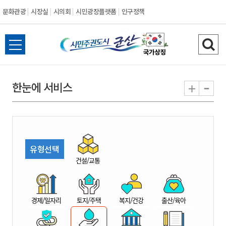
문화관광
시장실
시의회
시민광장플랫폼
인구정책
시
전
검
민
체
색
메
하
-
+
한눈에 서비스
주
뉴
기
열
권
기
도
유형선택
시
건설/교통
군
경제/일자리
토지/주택
복지/건강
출산/육아
산