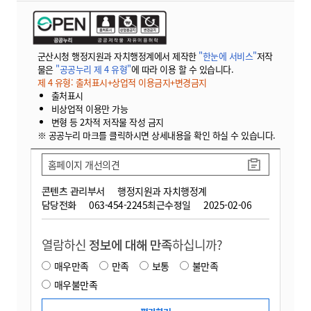
군산시청 행정지원과 자치행정계에서 제작한
"한눈에 서비스"
저작
물은
"공공누리 제 4 유형"
에 따라 이용 할 수 있습니다.
제 4 유형: 출처표시+상업적 이용금지+변경금지
출처표시
비상업적 이용만 가능
변형 등 2차적 저작물 작성 금지
※ 공공누리 마크를 클릭하시면 상세내용을 확인 하실 수 있습니다.
홈페이지 개선의견
콘텐츠 관리부서
행정지원과 자치행정계
담당전화
063-454-2245
최근수정일
2025-02-06
열람하신
정보에 대해 만족
하십니까?
매우만족
만족
보통
불만족
매우불만족