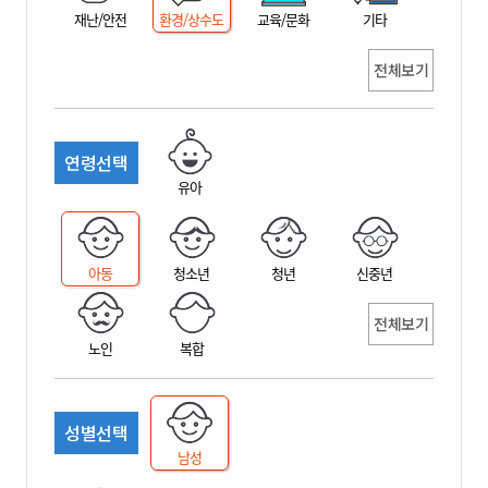
재난/안전
환경/상수도
교육/문화
기타
전체보기
연령선택
유아
아동
청소년
청년
신중년
전체보기
노인
복합
성별선택
남성