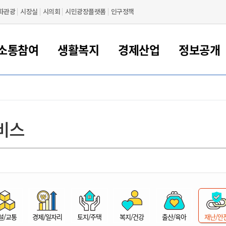
화관광
시장실
시의회
시민광장플랫폼
인구정책
소통참여
생활복지
경제산업
정보공개
새만금 해양거점도시 군산
정보공개 목록/청구
시민참여서비스
여권 민원
기업지원
교육
군산시 소개
군산시 관할권 주요논리
각종 신고/민원
사전정보공표
일자리/창업
차량 민원
상하수도
시청안내
새만금 관할구역 결
주민등록/인감/가
교통안내
기업목록
인사운영
SNS소식
여권발급안내
시민광장플랫폼
교육지원
투자기업 인센티브
정보공개 목록/청구
군산 현황
차량등록사업소 안내
하수도 계획
군산시 명장
사전정보공표
청사종합안내
주민등록/인감/가
시내버스
일반기업 목록
2022년도 통계
조직도
비스
여권 서식
시장에게 바란다
평생교육
기업지원정책
군산의 역사
차량 신규/이전 등록
상수도시설
구인구직
수시공표
전화번호안내
각종서식
택시
사회적경제기업
2023년도 통계
업무
나의민원
학자금대출이자지원
경제 공지/서식
수상현황
저당권 설정/말소 등록
수질검사
청년뜰(청년센터/창업센터)
부서별 팩스번호
시외버스/고속버스
공장 검색
2024년도 통계
부서소
나도한마디
우리아이 꿈탐험 지원사업
기업애로해소SOS
자연지리특성
등록원부 열람/발급
상수도/하수도 요금
시청 오시는 길
철도/항공
2025년도 통계
부서별 
군산시사회적경제지원센터
칭찬합시다
시민정보화교육
강소연구개발특구
행정구역/행정지도
자동차 등록 서식
요금조회납부시스템
여객선
설문조사
부모학교예약시스템
자매결연/국제협력 도시
자동차 과태료 조회 및 납부
공공하수처리시설
교통 관련사이트
일자리 지원사업
자원봉사참여
군산어린이시청
군산의 상징
자동차 정기(종합)검사 기
주정차단속 문자알
일자리지원센터
설/교통
경제/일자리
토지/주택
복지/건강
출산/육아
재난/안
간조회 및 검사예약
스
전자민원창
적극행정
디지털배움터