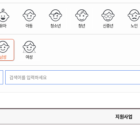
위원회 현황
공공데이터 개방
업무추진비공
군산시 무상교통
공부의 명수
정부24
위원회 명단공개
공공데이터 개방
예산/재정
법률정보
국민신문고
건설
부동산
에너지
유아
아동
청소년
청년
신중년
노인
환경
청소
위생
위원회 회의록 공개
공공데이터 수요조사
민원편람/서식
한눈에 서비스
전자가족관계등록
예산안내
조례규칙 입법예고
경제동향
도로/가로등
부동산 정보
태양광
환경선언문
청소정보
공중위생
재정공시
조례규칙 입법예고(구)
물가정보
자전거
주소/건축/지적/지리정보
가스/석유
인터넷등기소
환경기본정보
대형폐기물 배출신고
위생용품 제조업
결산보고서
법률정보 관련사이트
사회조사
조상땅찾기
국세청홈택스
남성
여성
화학물질 관리지도
공모사업
생활쓰레기 처리요령
식품위생
중기지방재정계획
사업체조
위택스
미세먼지 대응
음식물쓰레기 처리요령
문화 콘텐츠업
투자심사
통계연보
부동산통합민원
환경영향평가
폐기물 처리시설 현황
예산낭비신고
청년통계
체육
공공데이터포털
석면해체 건축물정보
보조금 부정수급 신고
주민등록
새올전자민원창구
체육시설 안내
환경오염업소 공개
공유재산
체류외국
군산시체육회
환경 관련사이트
재정용어사전
생활체육 공지
지원사업
군산시 고향사랑기부제
고향사랑기부제 소개
군산상품