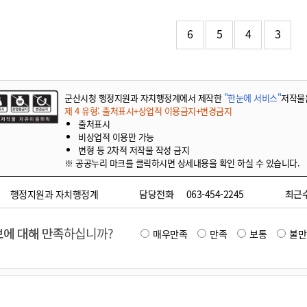
기부자 예우제
기부자 명예의 전당
6
5
4
3
기금사업
군산시 답례품
고향사랑기부제 소식
군산시청 행정지원과 자치행정계에서 제작한
"한눈에 서비스"
저작물
제 4 유형: 출처표시+상업적 이용금지+변경금지
출처표시
비상업적 이용만 가능
변형 등 2차적 저작물 작성 금지
※ 공공누리 마크를 클릭하시면 상세내용을 확인 하실 수 있습니다.
행정지원과 자치행정계
담당전화
063-454-2245
최근
에 대해 만족
하십니까?
매우만족
만족
보통
불만