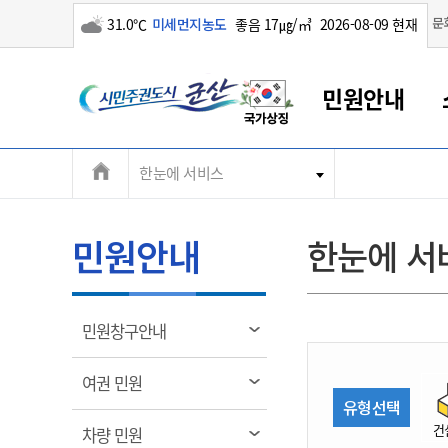
구름많음
문
31.0℃
미세먼지농도
좋음 17㎍/㎥
2026-08-09 현재
시
민원안내
민
전
한눈에 서비스
군산새만금
민원안내
소통참여
생활복지
경제산업
정보공개
군산소개
전북소개
주
군산에서 시작되는 새만금
전북특별자치도 소개
군산사랑상품권
민원창구안내
정보공개제도
복지/보건
시정알림
군산시 비전
체
권
민원이용안내
시정소식
인구정책
상품권 안내
제도안내
전북특별자치도란?
메
민원안내
한눈에 서
민원수수료
시험/채용
통합돌봄
상품권 공지사항
비공개대상정보
전북특별자치도 용어 Q&A
뉴
도
종합민원창구
보도자료
주민복지
상품권 Q&A
불복구제절차
자료실
시
아름다운 배려창구
행사안내
아동/청소년
상품권 이용규약
수수료
열
민원창구안내
홍보영상 게시판
토지정보민원창구
행사일정표
여성/가족
판매대행점 조회
정보공개서식
림
군
대표전화
대표전화
대표전화
대표전화
대표전화
대표전화
대표전화
대표전화
063-454-4000
063-454-4000
063-454-4000
063-454-4000
063-454-4000
063-454-4000
063-454-4000
063-454-4000
열
여권 민원
무인민원발급기
교육안내
노인복지
지류상품권 재고조회
림
유형선택
산
보건소식
장애인복지
부서 및 담당자 연락처
부서 및 담당자 연락처
부서 및 담당자 연락처
부서 및 담당자 연락처
부서 및 담당자 연락처
부서 및 담당자 연락처
부서 및 담당자 연락처
부서 및 담당자 연락처
건
열
차량 민원
고시공고
사회서비스(바우처)