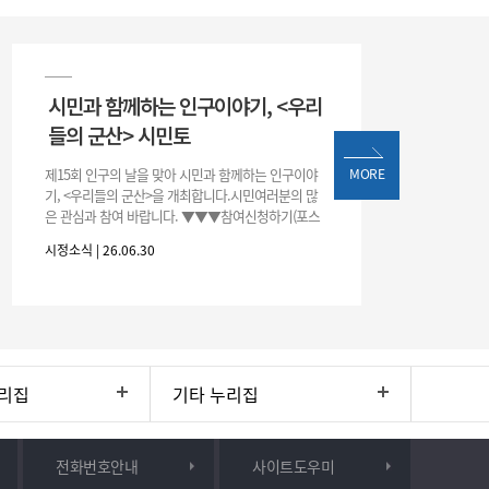
시민과 함께하는 인구이야기, <우리
들의 군산> 시민토
제15회 인구의 날을 맞아 시민과 함께하는 인구이야
MORE
기, <우리들의 군산>을 개최합니다.시민여러분의 많
은 관심과 참여 바랍니다. ▼▼▼참여신청하기(포스
터 하단 QR)▼▼▼
시정소식 | 26.06.30
리집
기타 누리집
전화번호안내
사이트도우미