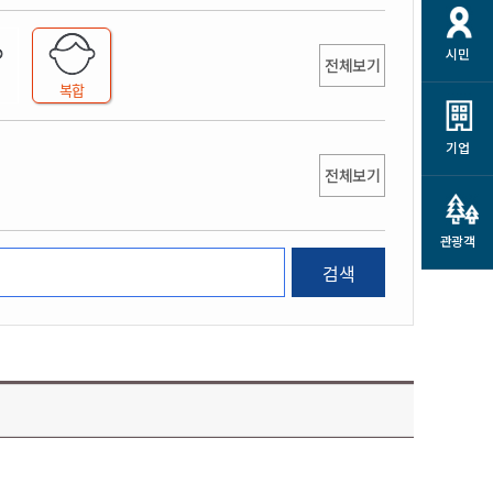
개
재정정보 공개
공공저작물
션
시민
통계정보
행정규제개혁
전체보기
소상공인 지원
복합
민방위/재난안전
시스템
행정규제개혁안내
고유가 피해지원금
민방위
규제신문고
군산사랑배달 배달의명수
기업
재난안전
전체보기
규제입증요청
카드수수료 지원
풍수해보험
사
규제정보포털
소상공인지원
재해예방
관광객
관련기관 안내
검색
군산시착한가격업소
시민대상보험
통계
영조물 배상보험
인 현황
군산시민 안전보험
군산시민 자전거보험
군산 상품
농업인안전보험 농가부담
 가이드북
금 지원사업