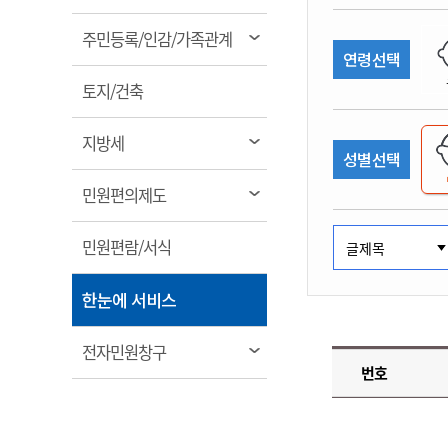
림
계약정보공개
전화번호안내
전화번호안내
전화번호안내
전화번호안내
전화번호안내
전화번호안내
전화번호안내
전화번호안내
군산시보
장사정보
열
주민등록/인감/가족관계
입찰/계약정보
연령선택
읍면동소식
주민복지 안내서
주요시책
림
수산업
찾아오시는길
찾아오시는길
찾아오시는길
찾아오시는길
찾아오시는길
찾아오시는길
찾아오시는길
찾아오시는길
용역과제
열
민원편의제도
토지/건축
웹진 열린군산
시정계획
어업현황
림
타기관소식
민원 1회방문 처리제
주요업무
수산물 안전정보
열
지방세
성별선택
어디서나 민원처리제
시정백서
림
군산수산물 소비촉진행사
상품권 구매 사용 및 관리
사전심사 청구제도
열
민원편의제도
군산 특화 수산물
림
민원인 후견인제
열
민원편람/서식
복합민원 상담예약제
림
폐업신고 원스톱서비스
열
한눈에 서비스
납세자 보호관제도
림
『안심상속』 원스톱 서비
열
전자민원창구
스
번호
림