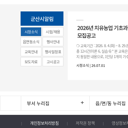
군산시알림
2026년 치유농업 기초
시정소식
시험/채용
모집공고
(municipal
읍면동소식
행사안내
❍ 교육기간 : 2026. 8. 4.(화) ~ 8. 29.
news)
총 12시간(이론 6, 실습 6) * 본 교육
교육안내
행사일정표
지 동일한 내용으로, 1인당 1개의 기수
보도자료
고시공고
기수별 교육 요일 및 시간
시정소식 | 26.07.01
부서 누리집
읍/면/동 누리집
개인정보처리방침
저작권 정책
영상정보