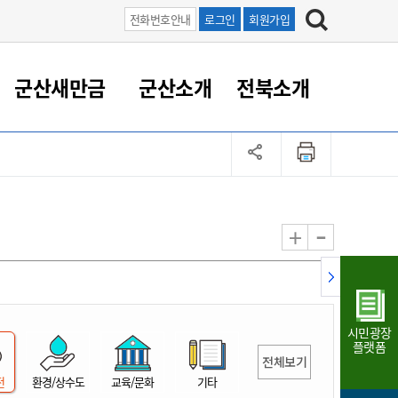
전화번호안내
로그인
회원가입
군산새만금
군산소개
전북소개
정 대응
족관계
부서/업무
RE100의 중심 새만금
도시/공원/주택
산업인프라
정책실명제
토지/건축
읍면동 안내
군산새만금 홍보 영상
조직운영6대지표
농업/축산업
도시재생
지방세
족관계
도시계획/지구단위계획
군산국가산업단지
정책실명제 안내
지방세
도시재생사업
민선8기 농업비전/발전방
공무원 정원
향
-
+
공원녹지
군산2국가산업단지
국민신청실명제안내
지방세환급금신청
도시재생(현장)지원센터
과장급이상 상위직 비율
농산물 유통
식
주택
새만금산업단지
정책실명제 중점관리 대상
지방세 상담챗봇
도시재생시설 현황
공무원 1인당 주민수
가축방역
자료실
자유무역지역
도시재생 공지/행사
현장공무원 비율
동물복지
지방산업단지
재정규모대비 인건비운영
시민광장
농공단지
실국본부수
플랫폼
전체보기
림 서비
산업단지 지도
내고장 알리미
전
환경/상수도
교육/문화
기타
구
항만/여객/공항/철도/컨벤