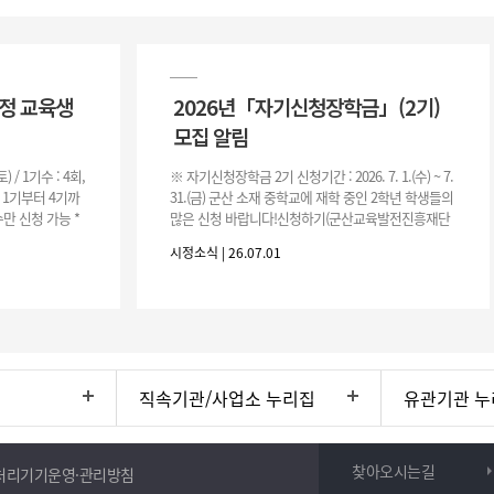
과정 교육생
2026년「자기신청장학금」(2기)
모집 알림
(토) / 1기수 : 4회,
※ 자기신청장학금 2기 신청기간 : 2026. 7. 1.(수) ~ 7.
은 1기부터 4기까
31.(금) 군산 소재 중학교에 재학 중인 2학년 학생들의
만 신청 가능 *
많은 신청 바랍니다!신청하기(군산교육발전진흥재단
홈페이지)☞ https://www.edugunsan.o
시정소식 | 26.07.01
직속기관/사업소 누리집
유관기관 누
찾아오시는길
처리기기운영·관리방침