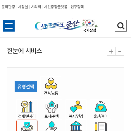
문화관광
시장실
시의회
시민광장플랫폼
인구정책
시
전
검
민
체
색
메
하
-
+
한눈에 서비스
주
뉴
기
열
권
기
도
유형선택
시
건설/교통
군
경제/일자리
토지/주택
복지/건강
출산/육아
산