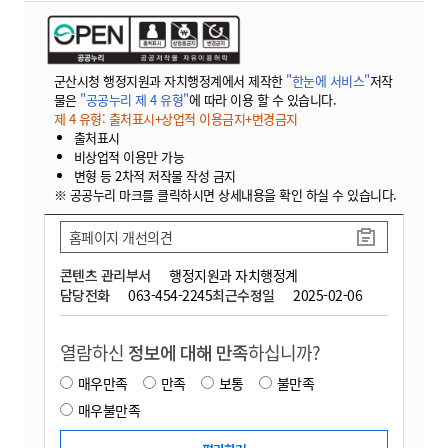
군산시청 행정지원과 자치행정계에서 제작한
"한눈에 서비스"
저작
물은
"공공누리 제 4 유형"
에 따라 이용 할 수 있습니다.
제 4 유형: 출처표시+상업적 이용금지+변경금지
출처표시
비상업적 이용만 가능
변형 등 2차적 저작물 작성 금지
※ 공공누리 마크를 클릭하시면 상세내용을 확인 하실 수 있습니다.
홈페이지 개선의견
콘텐츠 관리부서
행정지원과 자치행정계
담당전화
063-454-2245
최근수정일
2025-02-06
열람하신
정보에 대해 만족
하십니까?
매우만족
만족
보통
불만족
매우불만족