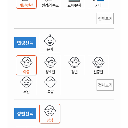
재난/안전
환경/상수도
교육/문화
기타
전체보기
연령선택
유아
아동
청소년
청년
신중년
전체보기
노인
복합
성별선택
남성