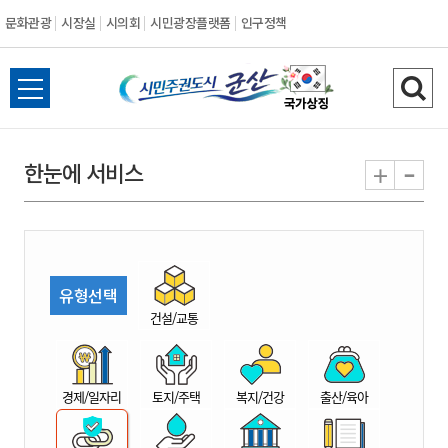
문화관광
시장실
시의회
시민광장플랫폼
인구정책
시
전
검
민
체
색
메
하
-
+
한눈에 서비스
주
뉴
기
열
권
기
도
유형선택
시
건설/교통
군
경제/일자리
토지/주택
복지/건강
출산/육아
산