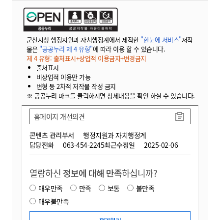
군산시청 행정지원과 자치행정계에서 제작한
"한눈에 서비스"
저작
물은
"공공누리 제 4 유형"
에 따라 이용 할 수 있습니다.
제 4 유형: 출처표시+상업적 이용금지+변경금지
출처표시
비상업적 이용만 가능
변형 등 2차적 저작물 작성 금지
※ 공공누리 마크를 클릭하시면 상세내용을 확인 하실 수 있습니다.
홈페이지 개선의견
콘텐츠 관리부서
행정지원과 자치행정계
담당전화
063-454-2245
최근수정일
2025-02-06
열람하신
정보에 대해 만족
하십니까?
매우만족
만족
보통
불만족
매우불만족