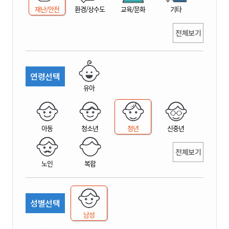
재난/안전
환경/상수도
교육/문화
기타
전체보기
연령선택
유아
아동
청소년
청년
신중년
전체보기
노인
복합
성별선택
남성