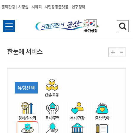
문화관광
시장실
시의회
시민광장플랫폼
인구정책
시
전
검
민
체
색
메
하
-
+
한눈에 서비스
주
뉴
기
열
권
기
도
유형선택
시
건설/교통
군
경제/일자리
토지/주택
복지/건강
출산/육아
산