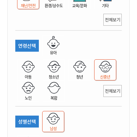
재난/안전
환경/상수도
교육/문화
기타
전체보기
연령선택
유아
아동
청소년
청년
신중년
전체보기
노인
복합
성별선택
남성