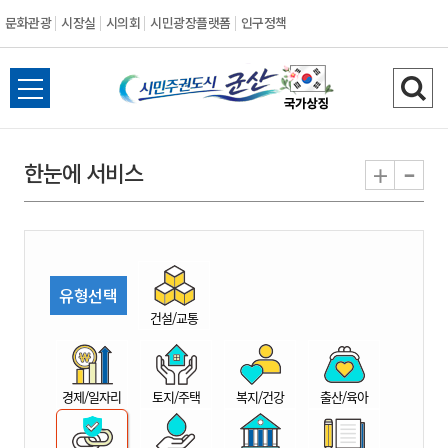
문화관광
시장실
시의회
시민광장플랫폼
인구정책
시
전
검
민
체
색
메
하
-
+
한눈에 서비스
주
뉴
기
열
권
기
도
유형선택
시
건설/교통
군
경제/일자리
토지/주택
복지/건강
출산/육아
산