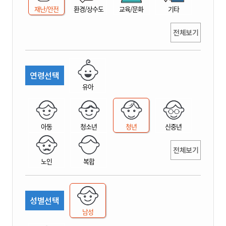
재난/안전
환경/상수도
교육/문화
기타
전체보기
연령선택
유아
아동
청소년
청년
신중년
전체보기
노인
복합
성별선택
남성