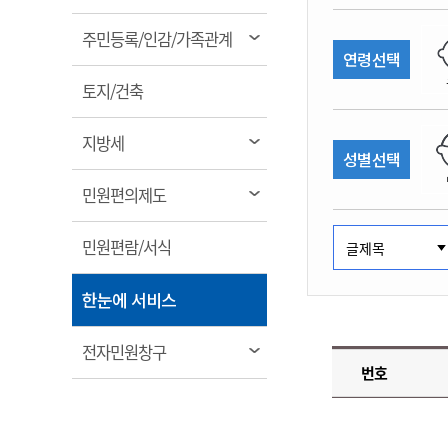
림
계약정보공개
전화번호안내
전화번호안내
전화번호안내
전화번호안내
전화번호안내
전화번호안내
전화번호안내
전화번호안내
군산시보
장사정보
열
주민등록/인감/가족관계
입찰/계약정보
연령선택
읍면동소식
주민복지 안내서
주요시책
림
수산업
찾아오시는길
찾아오시는길
찾아오시는길
찾아오시는길
찾아오시는길
찾아오시는길
찾아오시는길
찾아오시는길
용역과제
열
민원편의제도
토지/건축
웹진 열린군산
시정계획
어업현황
림
타기관소식
민원 1회방문 처리제
주요업무
수산물 안전정보
열
지방세
성별선택
어디서나 민원처리제
시정백서
림
군산수산물 소비촉진행사
상품권 구매 사용 및 관리
사전심사 청구제도
열
민원편의제도
군산 특화 수산물
림
민원인 후견인제
열
민원편람/서식
복합민원 상담예약제
림
폐업신고 원스톱서비스
열
한눈에 서비스
납세자 보호관제도
림
『안심상속』 원스톱 서비
열
전자민원창구
스
번호
림