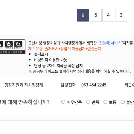
기부자 예우제
기부자 명예의 전당
5
4
3
6
기금사업
군산시 답례품
고향사랑기부제 소식
군산시청 행정지원과 자치행정계에서 제작한
"한눈에 서비스"
저작물
제 4 유형: 출처표시+상업적 이용금지+변경금지
출처표시
비상업적 이용만 가능
변형 등 2차적 저작물 작성 금지
※ 공공누리 마크를 클릭하시면 상세내용을 확인 하실 수 있습니다.
행정지원과 자치행정계
담당전화
063-454-2245
최근
에 대해 만족
하십니까?
매우만족
만족
보통
불만