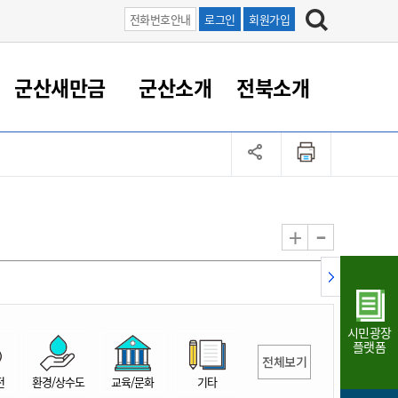
전화번호안내
로그인
회원가입
군산새만금
군산소개
전북소개
정 대응
족관계
부서/업무
RE100의 중심 새만금
도시/공원/주택
산업인프라
정책실명제
토지/건축
읍면동 안내
군산새만금 홍보 영상
조직운영6대지표
농업/축산업
도시재생
지방세
족관계
도시계획/지구단위계획
군산국가산업단지
정책실명제 안내
지방세
도시재생사업
민선8기 농업비전/발전방
공무원 정원
향
-
+
공원녹지
군산2국가산업단지
국민신청실명제안내
지방세환급금신청
도시재생(현장)지원센터
과장급이상 상위직 비율
농산물 유통
식
주택
새만금산업단지
정책실명제 중점관리 대상
지방세 상담챗봇
도시재생시설 현황
공무원 1인당 주민수
가축방역
자료실
자유무역지역
도시재생 공지/행사
현장공무원 비율
동물복지
지방산업단지
재정규모대비 인건비운영
시민광장
농공단지
실국본부수
플랫폼
전체보기
림 서비
산업단지 지도
내고장 알리미
전
환경/상수도
교육/문화
기타
구
항만/여객/공항/철도/컨벤