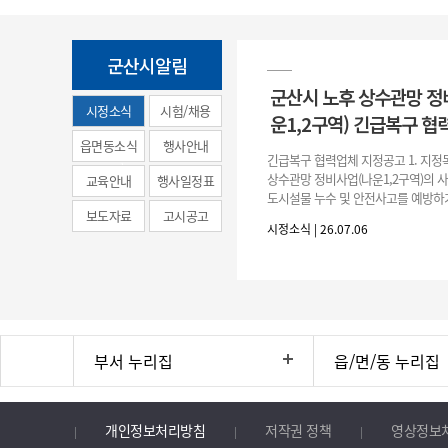
군산시알림
군산시 노후 상수관망 정
시정소식
시험/채용
운1,2구역) 긴급복구 협
(municipal
읍면동소식
행사안내
긴급복구 협력업체 지정공고 1. 지정
news)
상수관망 정비사업(나운1,2구역)의 
교육안내
행사일정표
도시설물 누수 및 안전사고를 예방하
보도자료
고시공고
긴급복구공사 및 소규모 긴급공사를 
시정소식 | 26.07.06
구업체 지정 2. 협력업체
부서 누리집
읍/면/동 누리집
개인정보처리방침
저작권 정책
영상정보