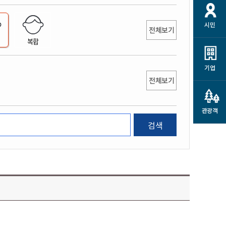
개
재정정보 공개
공공저작물
션
시민
통계정보
행정규제개혁
전체보기
소상공인 지원
복합
민방위/재난안전
시스템
행정규제개혁안내
고유가 피해지원금
민방위
규제신문고
군산사랑배달 배달의명수
기업
재난안전
전체보기
규제입증요청
카드수수료 지원
풍수해보험
사
규제정보포털
소상공인지원
재해예방
관광객
관련기관 안내
검색
군산시착한가격업소
시민대상보험
통계
영조물 배상보험
인 현황
군산시민 안전보험
군산시민 자전거보험
군산 상품
농업인안전보험 농가부담
 가이드북
금 지원사업