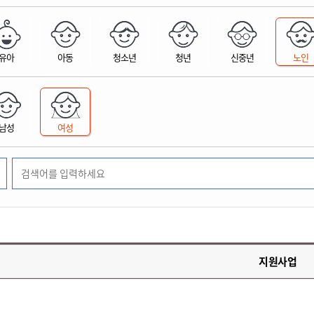
위원회 현황
공공데이터 개방
업무추진비공
군산시 무상교통
공부의 명수
정부24
위원회 명단공개
공공데이터 개방
예산/재정
법률정보
국민신문고
건설
부동산
에너지
유아
아동
청소년
청년
신중년
노인
환경
청소
위생
위원회 회의록 공개
공공데이터 수요조사
민원편람/서식
한눈에 서비스
전자가족관계등록
예산안내
조례규칙 입법예고
경제동향
도로/가로등
부동산 정보
태양광
환경선언문
청소정보
공중위생
재정공시
조례규칙 입법예고(구)
물가정보
자전거
주소/건축/지적/지리정보
가스/석유
인터넷등기소
환경기본정보
대형폐기물 배출신고
위생용품 제조업
결산보고서
법률정보 관련사이트
사회조사
조상땅찾기
국세청홈택스
남성
여성
화학물질 관리지도
공모사업
생활쓰레기 처리요령
식품위생
중기지방재정계획
사업체조
위택스
미세먼지 대응
음식물쓰레기 처리요령
문화 콘텐츠업
투자심사
통계연보
부동산통합민원
환경영향평가
폐기물 처리시설 현황
예산낭비신고
청년통계
체육
공공데이터포털
석면해체 건축물정보
보조금 부정수급 신고
주민등록
새올전자민원창구
체육시설 안내
환경오염업소 공개
공유재산
체류외국
군산시체육회
환경 관련사이트
재정용어사전
생활체육 공지
지원사업
군산시 고향사랑기부제
고향사랑기부제 소개
군산상품