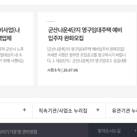
비사업(나
군산나운4단지 영구임대주택 예비
력업체
입주자 완화모집
목적 군산시 노후
[군산나운4단지 영구임대주택 예비입주자 완화모집]
사업대상지 내 수
자세한 사항은 첨부한 모집공고를 참고하시기 바랍니
기 위해 시행되는
다. 1. 대상단지 : 군산나운4단지 영구임대 2. 공급내용
수행하기 위한 복
: 26.37㎡ (7평) 500호 3. 공 고 일 : 2026. 7. 6.
시정소식 | 26.07.06
직속기관/사업소 누리집
유관기관 누
찾아오시는길
처리기기운영·관리방침