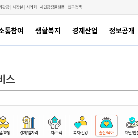
화관광
시장실
시의회
시민광장플랫폼
인구정책
소통참여
생활복지
경제산업
정보공개
새만금 해양거점도시 군산
정보공개 목록/청구
시민참여서비스
여권 민원
기업지원
교육
군산시 소개
군산시 관할권 주요논리
각종 신고/민원
사전정보공표
일자리/창업
차량 민원
상하수도
시청안내
새만금 관할구역 결
주민등록/인감/가
교통안내
기업목록
인사운영
SNS소식
여권발급안내
시민광장플랫폼
교육지원
투자기업 인센티브
정보공개 목록/청구
군산 현황
차량등록사업소 안내
하수도 계획
군산시 명장
사전정보공표
청사종합안내
주민등록/인감/가
시내버스
일반기업 목록
2022년도 통계
조직도
비스
여권 서식
시장에게 바란다
평생교육
기업지원정책
군산의 역사
차량 신규/이전 등록
상수도시설
구인구직
수시공표
전화번호안내
각종서식
택시
사회적경제기업
2023년도 통계
업무
나의민원
학자금대출이자지원
경제 공지/서식
수상현황
저당권 설정/말소 등록
수질검사
청년뜰(청년센터/창업센터)
부서별 팩스번호
시외버스/고속버스
공장 검색
2024년도 통계
부서소
나도한마디
우리아이 꿈탐험 지원사업
기업애로해소SOS
자연지리특성
등록원부 열람/발급
상수도/하수도 요금
시청 오시는 길
철도/항공
2025년도 통계
부서별 
군산시사회적경제지원센터
칭찬합시다
시민정보화교육
강소연구개발특구
행정구역/행정지도
자동차 등록 서식
요금조회납부시스템
여객선
설문조사
부모학교예약시스템
자매결연/국제협력 도시
자동차 과태료 조회 및 납부
공공하수처리시설
교통 관련사이트
일자리 지원사업
자원봉사참여
군산어린이시청
군산의 상징
자동차 정기(종합)검사 기
주정차단속 문자알
일자리지원센터
설/교통
경제/일자리
토지/주택
복지/건강
출산/육아
재난/안
간조회 및 검사예약
스
전자민원창
적극행정
디지털배움터