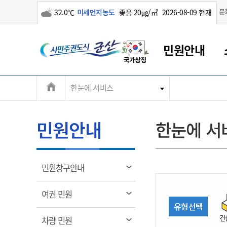
구름많음
문
32.0℃
미세먼지농도
좋음 20㎍/㎥
2026-08-09 현재
시
민원안내
민
전
한눈에 서비스
군산새만금
민원안내
소통참여
생활복지
경제산업
정보공개
군산소개
전북소개
주
군산에서 시작되는 새만금
전북특별자치도 소개
군산사랑상품권
민원창구안내
정보공개제도
복지/보건
시정알림
군산시 비전
체
권
민원이용안내
시정소식
인구정책
상품권 안내
제도안내
전북특별자치도란?
메
민원안내
한눈에 서
민원수수료
시험/채용
통합돌봄
상품권 공지사항
비공개대상정보
전북특별자치도 용어 Q&A
뉴
도
종합민원창구
보도자료
주민복지
상품권 Q&A
불복구제절차
자료실
시
아름다운 배려창구
행사안내
아동/청소년
상품권 이용규약
수수료
열
민원창구안내
홍보영상 게시판
토지정보민원창구
행사일정표
여성/가족
판매대행점 조회
정보공개서식
림
군
대표전화
대표전화
대표전화
대표전화
대표전화
대표전화
대표전화
대표전화
063-454-4000
063-454-4000
063-454-4000
063-454-4000
063-454-4000
063-454-4000
063-454-4000
063-454-4000
열
여권 민원
무인민원발급기
교육안내
노인복지
지류상품권 재고조회
림
유형선택
산
보건소식
장애인복지
부서 및 담당자 연락처
부서 및 담당자 연락처
부서 및 담당자 연락처
부서 및 담당자 연락처
부서 및 담당자 연락처
부서 및 담당자 연락처
부서 및 담당자 연락처
부서 및 담당자 연락처
건
열
차량 민원
고시공고
사회서비스(바우처)