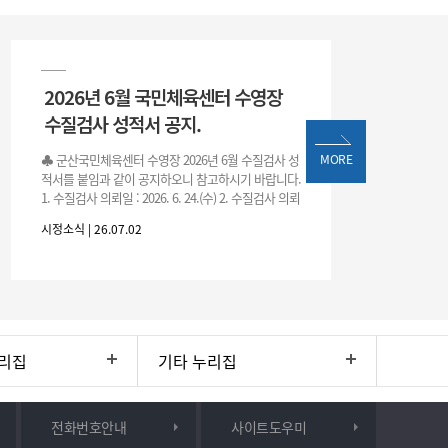
2026년 6월 국민체육센터 수영장
수질검사 성적서 공지.
♣ 군산국민체육센터 수영장 2026년 6월 수질검사 성
MORE
적서를 붙임과 같이 공지하오니 참고하시기 바랍니다.
1. 수질검사 의뢰일 : 2026. 6. 24.(수) 2. 수질검사 의뢰
처 : 전북대학교 물환경연구센터 3. 근거 : 『체육시설
시정소식 | 26.07.02
리집
기타 누리집
전화번호안내
사이트도우미