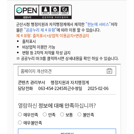
군산시청 행정지원과 자치행정계에서 제작한
"한눈에 서비스"
저작
물은
"공공누리 제 4 유형"
에 따라 이용 할 수 있습니다.
제 4 유형: 출처표시+상업적 이용금지+변경금지
출처표시
비상업적 이용만 가능
변형 등 2차적 저작물 작성 금지
※ 공공누리 마크를 클릭하시면 상세내용을 확인 하실 수 있습니다.
홈페이지 개선의견
콘텐츠 관리부서
행정지원과 자치행정계
담당전화
063-454-2245
최근수정일
2025-02-06
열람하신
정보에 대해 만족
하십니까?
매우만족
만족
보통
불만족
매우불만족