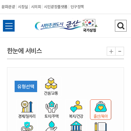
문화관광
시장실
시의회
시민광장플랫폼
인구정책
시
전
검
민
체
색
메
하
-
+
한눈에 서비스
주
뉴
기
열
권
기
도
유형선택
시
건설/교통
군
경제/일자리
토지/주택
복지/건강
출산/육아
산