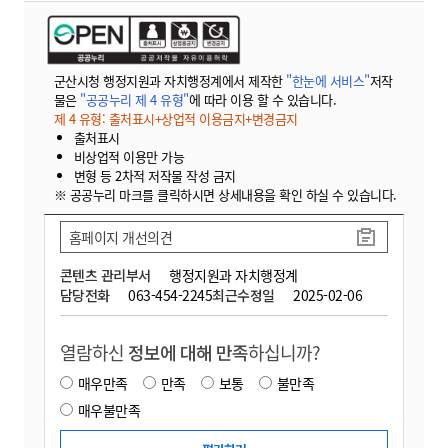
군산시청 행정지원과 자치행정계에서 제작한
"한눈에 서비스"
저작
물은
"공공누리 제 4 유형"
에 따라 이용 할 수 있습니다.
제 4 유형: 출처표시+상업적 이용금지+변경금지
출처표시
비상업적 이용만 가능
변형 등 2차적 저작물 작성 금지
※ 공공누리 마크를 클릭하시면 상세내용을 확인 하실 수 있습니다.
홈페이지 개선의견
콘텐츠 관리부서
행정지원과 자치행정계
담당전화
063-454-2245
최근수정일
2025-02-06
열람하신
정보에 대해 만족
하십니까?
매우만족
만족
보통
불만족
매우불만족