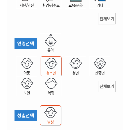
재난/안전
환경/상수도
교육/문화
기타
전체보기
연령선택
유아
아동
청소년
청년
신중년
전체보기
노인
복합
성별선택
남성