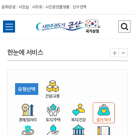
문화관광
시장실
시의회
시민광장플랫폼
인구정책
시
전
검
민
체
색
메
하
-
+
한눈에 서비스
주
뉴
기
열
권
기
도
유형선택
시
건설/교통
군
경제/일자리
토지/주택
복지/건강
출산/육아
산