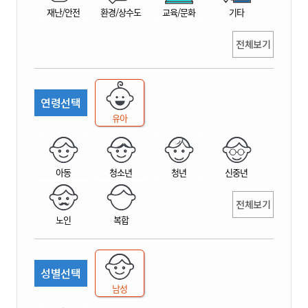
재난/안전
환경/상수도
교육/문화
기타
전체보기
연령선택
유아
아동
청소년
청년
신중년
전체보기
노인
복합
성별선택
남성