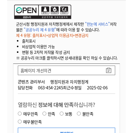
군산시청 행정지원과 자치행정계에서 제작한
"한눈에 서비스"
저작
물은
"공공누리 제 4 유형"
에 따라 이용 할 수 있습니다.
제 4 유형: 출처표시+상업적 이용금지+변경금지
출처표시
비상업적 이용만 가능
변형 등 2차적 저작물 작성 금지
※ 공공누리 마크를 클릭하시면 상세내용을 확인 하실 수 있습니다.
홈페이지 개선의견
콘텐츠 관리부서
행정지원과 자치행정계
담당전화
063-454-2245
최근수정일
2025-02-06
열람하신
정보에 대해 만족
하십니까?
매우만족
만족
보통
불만족
매우불만족