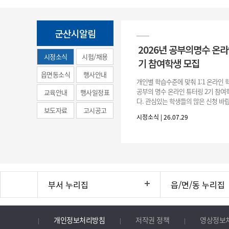
군산시알림
2026년 공부의명수 온라
시정소식
시험/채용
기 참여학생 모집
(municipal
읍면동소식
행사안내
개인별 학습수준에 맞춰 1:1 온라인
news)
공부의 명수 온라인 튜터링 2기 참
교육안내
행사일정표
다. 관심있는 학생들의 많은 신청 바랍
보도자료
고시공고
간 : 2026. 7. 29.(수) ~ 8. 7.(금) 2. 
시정소식 | 26.07.29
부서 누리집
읍/면/동 누리집
개인정보처리방침
저작권 정책
영상정보