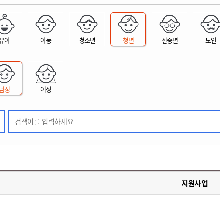
위원회 현황
공공데이터 개방
업무추진비공
군산시 무상교통
공부의 명수
정부24
위원회 명단공개
공공데이터 개방
예산/재정
법률정보
국민신문고
건설
부동산
에너지
유아
아동
청소년
청년
신중년
노인
환경
청소
위생
위원회 회의록 공개
공공데이터 수요조사
민원편람/서식
한눈에 서비스
전자가족관계등록
예산안내
조례규칙 입법예고
경제동향
도로/가로등
부동산 정보
태양광
환경선언문
청소정보
공중위생
재정공시
조례규칙 입법예고(구)
물가정보
자전거
주소/건축/지적/지리정보
가스/석유
인터넷등기소
환경기본정보
대형폐기물 배출신고
위생용품 제조업
결산보고서
법률정보 관련사이트
사회조사
조상땅찾기
국세청홈택스
남성
여성
화학물질 관리지도
공모사업
생활쓰레기 처리요령
식품위생
중기지방재정계획
사업체조
위택스
미세먼지 대응
음식물쓰레기 처리요령
문화 콘텐츠업
투자심사
통계연보
부동산통합민원
환경영향평가
폐기물 처리시설 현황
예산낭비신고
청년통계
체육
공공데이터포털
석면해체 건축물정보
보조금 부정수급 신고
주민등록
새올전자민원창구
체육시설 안내
환경오염업소 공개
공유재산
체류외국
군산시체육회
환경 관련사이트
재정용어사전
생활체육 공지
지원사업
군산시 고향사랑기부제
고향사랑기부제 소개
군산상품