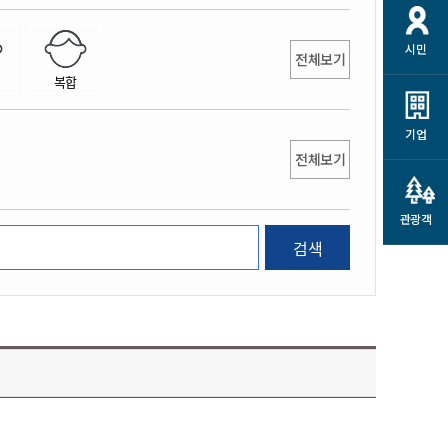
개
재정정보 공개
공공저작물
션
시민
통계정보
행정규제개혁
전체보기
소상공인 지원
복합
민방위/재난안전
시스템
행정규제개혁안내
고유가 피해지원금
민방위
규제신문고
군산사랑배달 배달의명수
기업
재난안전
전체보기
규제입증요청
카드수수료 지원
풍수해보험
사
규제정보포털
소상공인지원
재해예방
관광객
관련기관 안내
검색
군산시착한가격업소
시민대상보험
통계
영조물 배상보험
인 현황
군산시민 안전보험
군산시민 자전거보험
군산 상품
농업인안전보험 농가부담
 가이드북
금 지원사업