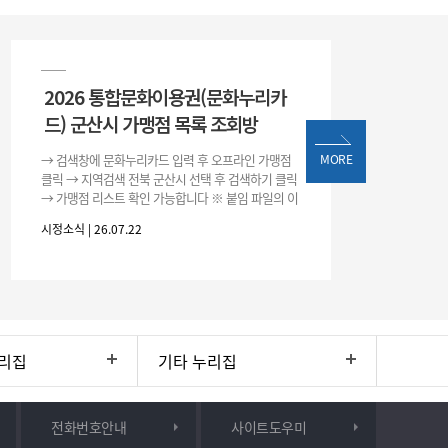
2026 통합문화이용권(문화누리카
드) 군산시 가맹점 목록 조회방
→ 검색창에 문화누리카드 입력 후 오프라인 가맹점
MORE
클릭 → 지역검색 전북 군산시 선택 후 검색하기 클릭
→ 가맹점 리스트 확인 가능합니다 ※ 붙임 파일의 이
용처 리스트는 변동될 수 있으니 위 방법으로 확인하
시정소식 | 26.07.22
시기 바랍니다.
리집
기타 누리집
전화번호안내
사이트도우미