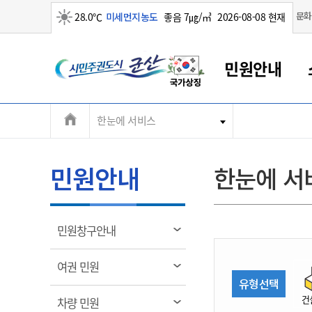
맑음
문화
28.0℃
미세먼지농도
좋음 7㎍/㎥
2026-08-08 현재
시
민원안내
민
전
한눈에 서비스
군산새만금
민원안내
소통참여
생활복지
경제산업
정보공개
군산소개
전북소개
주
군산에서 시작되는 새만금
전북특별자치도 소개
군산사랑상품권
민원창구안내
정보공개제도
복지/보건
시정알림
군산시 비전
체
권
민원이용안내
시정소식
인구정책
상품권 안내
제도안내
전북특별자치도란?
메
민원안내
한눈에 서
민원수수료
시험/채용
통합돌봄
상품권 공지사항
비공개대상정보
전북특별자치도 용어 Q&A
뉴
도
종합민원창구
보도자료
주민복지
상품권 Q&A
불복구제절차
자료실
시
아름다운 배려창구
행사안내
아동/청소년
상품권 이용규약
수수료
열
민원창구안내
홍보영상 게시판
토지정보민원창구
행사일정표
여성/가족
판매대행점 조회
정보공개서식
림
군
대표전화
대표전화
대표전화
대표전화
대표전화
대표전화
대표전화
대표전화
063-454-4000
063-454-4000
063-454-4000
063-454-4000
063-454-4000
063-454-4000
063-454-4000
063-454-4000
열
여권 민원
무인민원발급기
교육안내
노인복지
지류상품권 재고조회
림
유형선택
산
보건소식
장애인복지
부서 및 담당자 연락처
부서 및 담당자 연락처
부서 및 담당자 연락처
부서 및 담당자 연락처
부서 및 담당자 연락처
부서 및 담당자 연락처
부서 및 담당자 연락처
부서 및 담당자 연락처
건
열
차량 민원
고시공고
사회서비스(바우처)