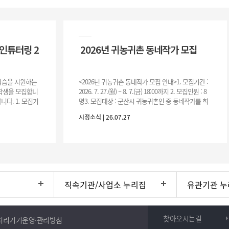
인튜터링 2
2026년 귀농귀촌 동네작가 모집
 학습을 지원하는
<2026년 귀농귀촌 동네작가 모집 안내>1. 모집기간 :
여학생을 모집합니
2026. 7. 27.(월) ~ 8. 7.(금) 18:00까지 2. 모집인원 : 8
니다. 1. 모집기
명3. 모집대상 : 군산시 귀농귀촌인 중 동네작가를 희
운영기간 :
망하는 자 * 기존에 군산시
시정소식 | 26.07.27
직속기관/사업소 누리집
유관기관 누
찾아오시는길
처리기기운영·관리방침