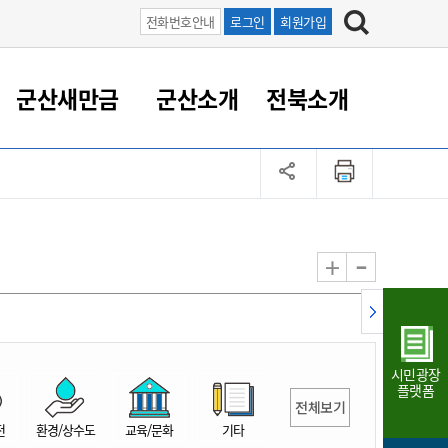
전화번호안내
로그인
회원가입
군산새만금
군산소개
전북소개
정 대응
족관계
부서/업무
RE100의 중심 새만금
도시/공원/주택
산업인프라
정책실명제
토지/건축
읍면동 안내
군산새만금 홍보 영상
조직운영6대지표
농업/축산업
도시재생
지방세
족관계
도시계획/지구단위계획
군산국가산업단지
정책실명제 안내
지방세
도시재생사업
민선8기 농업비전/발전방
공무원 정원
향
-
+
공원녹지
군산2국가산업단지
국민신청실명제안내
지방세환급금신청
도시재생(현장)지원센터
과장급이상 상위직 비율
농산물 유통
식
주택
새만금산업단지
정책실명제 중점관리 대상
지방세 상담챗봇
도시재생시설 현황
공무원 1인당 주민수
가축방역
자료실
자유무역지역
도시재생 공지/행사
현장공무원 비율
동물복지
지방산업단지
재정규모대비 인건비운영
시민광장
농공단지
실국본부수
플랫폼
전체보기
림 서비
산업단지 지도
내고장 알리미
전
환경/상수도
교육/문화
기타
구
항만/여객/공항/철도/컨벤