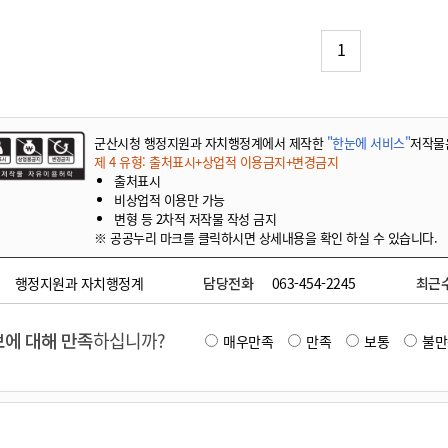
기부자 예우제
기부자 명예의 전당
1
기금사업
군산시 답례품
고향사랑기부제 소식
군산시청 행정지원과 자치행정계에서 제작한
"한눈에 서비스"
저작물
제 4 유형: 출처표시+상업적 이용금지+변경금지
출처표시
비상업적 이용만 가능
변형 등 2차적 저작물 작성 금지
※ 공공누리 마크를 클릭하시면 상세내용을 확인 하실 수 있습니다.
행정지원과 자치행정계
담당전화
063-454-2245
최근
에 대해 만족
하십니까?
매우만족
만족
보통
불만