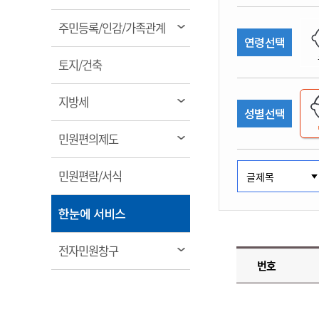
림
계약정보공개
전화번호안내
전화번호안내
전화번호안내
전화번호안내
전화번호안내
전화번호안내
전화번호안내
전화번호안내
군산시보
장사정보
열
주민등록/인감/가족관계
입찰/계약정보
연령선택
읍면동소식
주민복지 안내서
주요시책
림
수산업
찾아오시는길
찾아오시는길
찾아오시는길
찾아오시는길
찾아오시는길
찾아오시는길
찾아오시는길
찾아오시는길
용역과제
열
민원편의제도
토지/건축
웹진 열린군산
시정계획
어업현황
림
타기관소식
민원 1회방문 처리제
주요업무
수산물 안전정보
열
지방세
성별선택
어디서나 민원처리제
시정백서
림
군산수산물 소비촉진행사
상품권 구매 사용 및 관리
사전심사 청구제도
열
민원편의제도
군산 특화 수산물
림
민원인 후견인제
열
민원편람/서식
복합민원 상담예약제
림
폐업신고 원스톱서비스
열
한눈에 서비스
납세자 보호관제도
림
『안심상속』 원스톱 서비
열
전자민원창구
스
번호
림