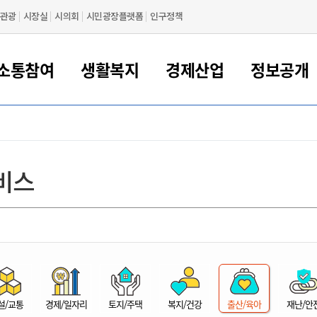
관광
시장실
시의회
시민광장플랫폼
인구정책
소통참여
생활복지
경제산업
정보공개
새만금 해양거점도시 군산
정보공개 목록/청구
시민참여서비스
여권 민원
기업지원
교육
군산시 소개
군산시 관할권 주요논리
각종 신고/민원
사전정보공표
일자리/창업
차량 민원
상하수도
시청안내
새만금 관할구역 결
주민등록/인감/가
교통안내
기업목록
인사운영
SNS소식
여권발급안내
시민광장플랫폼
교육지원
투자기업 인센티브
정보공개 목록/청구
군산 현황
차량등록사업소 안내
하수도 계획
군산시 명장
사전정보공표
청사종합안내
주민등록/인감/가
시내버스
일반기업 목록
2022년도 통계
조직도
비스
여권 서식
시장에게 바란다
평생교육
기업지원정책
군산의 역사
차량 신규/이전 등록
상수도시설
구인구직
수시공표
전화번호안내
각종서식
택시
사회적경제기업
2023년도 통계
업무
나의민원
학자금대출이자지원
경제 공지/서식
수상현황
저당권 설정/말소 등록
수질검사
청년뜰(청년센터/창업센터)
부서별 팩스번호
시외버스/고속버스
공장 검색
2024년도 통계
부서소
나도한마디
우리아이 꿈탐험 지원사업
기업애로해소SOS
자연지리특성
등록원부 열람/발급
상수도/하수도 요금
시청 오시는 길
철도/항공
2025년도 통계
부서별 
군산시사회적경제지원센터
칭찬합시다
시민정보화교육
강소연구개발특구
행정구역/행정지도
자동차 등록 서식
요금조회납부시스템
여객선
설문조사
부모학교예약시스템
자매결연/국제협력 도시
자동차 과태료 조회 및 납부
공공하수처리시설
교통 관련사이트
일자리 지원사업
자원봉사참여
군산어린이시청
군산의 상징
자동차 정기(종합)검사 기
주정차단속 문자알
일자리지원센터
설/교통
경제/일자리
토지/주택
복지/건강
출산/육아
재난/안
간조회 및 검사예약
스
전자민원창
적극행정
디지털배움터