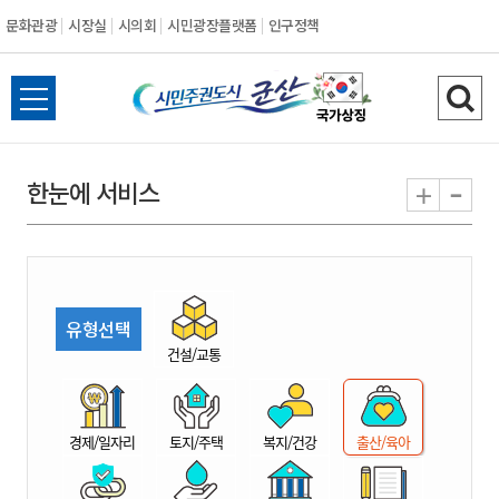
문화관광
시장실
시의회
시민광장플랫폼
인구정책
시
전
검
민
체
색
메
하
-
+
한눈에 서비스
주
뉴
기
열
권
기
도
유형선택
시
건설/교통
군
경제/일자리
토지/주택
복지/건강
출산/육아
산