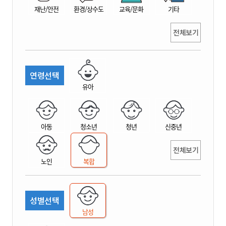
재난/안전
환경/상수도
교육/문화
기타
전체보기
연령선택
유아
아동
청소년
청년
신중년
전체보기
노인
복합
성별선택
남성