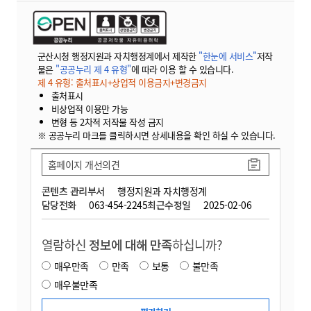
군산시청 행정지원과 자치행정계에서 제작한
"한눈에 서비스"
저작
물은
"공공누리 제 4 유형"
에 따라 이용 할 수 있습니다.
제 4 유형: 출처표시+상업적 이용금지+변경금지
출처표시
비상업적 이용만 가능
변형 등 2차적 저작물 작성 금지
※ 공공누리 마크를 클릭하시면 상세내용을 확인 하실 수 있습니다.
홈페이지 개선의견
콘텐츠 관리부서
행정지원과 자치행정계
담당전화
063-454-2245
최근수정일
2025-02-06
열람하신
정보에 대해 만족
하십니까?
매우만족
만족
보통
불만족
매우불만족