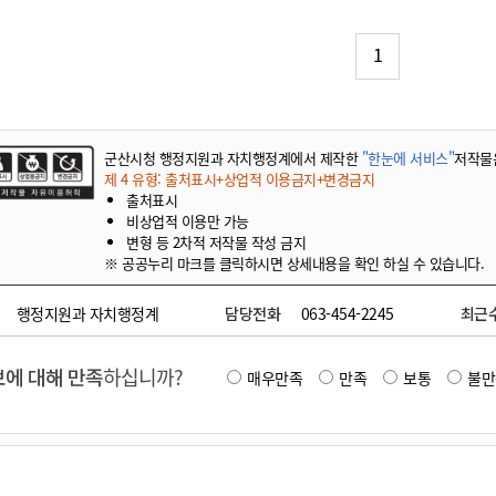
기부자 예우제
기부자 명예의 전당
1
기금사업
군산시 답례품
고향사랑기부제 소식
군산시청 행정지원과 자치행정계에서 제작한
"한눈에 서비스"
저작물
제 4 유형: 출처표시+상업적 이용금지+변경금지
출처표시
비상업적 이용만 가능
변형 등 2차적 저작물 작성 금지
※ 공공누리 마크를 클릭하시면 상세내용을 확인 하실 수 있습니다.
행정지원과 자치행정계
담당전화
063-454-2245
최근
에 대해 만족
하십니까?
매우만족
만족
보통
불만