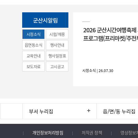
군산시알림
2026 군산시간여행축제
시정소식
시험/채용
프로그램(프리마켓/주전
(municipal
읍면동소식
행사안내
news)
교육안내
행사일정표
보도자료
고시공고
시정소식 | 26.07.30
부서 누리집
읍/면/동 누리집
개인정보처리방침
저작권 정책
영상정보