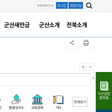
전화번호안내
로그인
회원가입
군산새만금
군산소개
전북소개
정 대응
족관계
부서/업무
RE100의 중심 새만금
도시/공원/주택
산업인프라
정책실명제
토지/건축
읍면동 안내
군산새만금 홍보 영상
조직운영6대지표
농업/축산업
도시재생
지방세
족관계
도시계획/지구단위계획
군산국가산업단지
정책실명제 안내
지방세
도시재생사업
민선8기 농업비전/발전방
공무원 정원
향
-
+
공원녹지
군산2국가산업단지
국민신청실명제안내
지방세환급금신청
도시재생(현장)지원센터
과장급이상 상위직 비율
농산물 유통
식
주택
새만금산업단지
정책실명제 중점관리 대상
지방세 상담챗봇
도시재생시설 현황
공무원 1인당 주민수
가축방역
자료실
자유무역지역
도시재생 공지/행사
현장공무원 비율
동물복지
지방산업단지
재정규모대비 인건비운영
시민광장
농공단지
실국본부수
플랫폼
전체보기
림 서비
산업단지 지도
내고장 알리미
전
환경/상수도
교육/문화
기타
구
항만/여객/공항/철도/컨벤