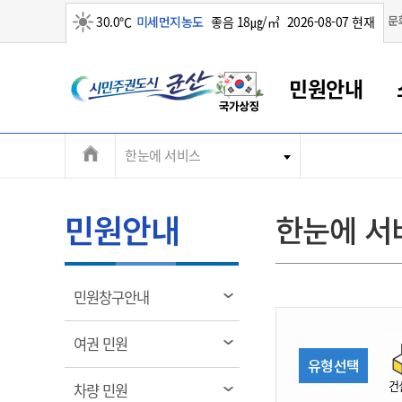
맑음
문
30.0℃
미세먼지농도
좋음 18㎍/㎥
2026-08-07 현재
시
민원안내
민
전
한눈에 서비스
군산새만금
민원안내
소통참여
생활복지
경제산업
정보공개
군산소개
전북소개
주
군산에서 시작되는 새만금
전북특별자치도 소개
군산사랑상품권
민원창구안내
정보공개제도
복지/보건
시정알림
군산시 비전
체
권
민원이용안내
시정소식
인구정책
상품권 안내
제도안내
전북특별자치도란?
메
민원안내
한눈에 서
민원수수료
시험/채용
통합돌봄
상품권 공지사항
비공개대상정보
전북특별자치도 용어 Q&A
뉴
도
종합민원창구
보도자료
주민복지
상품권 Q&A
불복구제절차
자료실
시
아름다운 배려창구
행사안내
아동/청소년
상품권 이용규약
수수료
열
민원창구안내
홍보영상 게시판
토지정보민원창구
행사일정표
여성/가족
판매대행점 조회
정보공개서식
림
군
대표전화
대표전화
대표전화
대표전화
대표전화
대표전화
대표전화
대표전화
063-454-4000
063-454-4000
063-454-4000
063-454-4000
063-454-4000
063-454-4000
063-454-4000
063-454-4000
열
여권 민원
무인민원발급기
교육안내
노인복지
지류상품권 재고조회
림
유형선택
산
보건소식
장애인복지
부서 및 담당자 연락처
부서 및 담당자 연락처
부서 및 담당자 연락처
부서 및 담당자 연락처
부서 및 담당자 연락처
부서 및 담당자 연락처
부서 및 담당자 연락처
부서 및 담당자 연락처
건
열
차량 민원
고시공고
사회서비스(바우처)