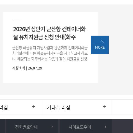
2026년 상반기 군산항 컨테이너화
물 유치지원금 신청 안내(화주
군산항 화물유치 지원사업과 관련하여 컨테이너화물
MORE
처리실적에 따른 화물유치지원금을 지급하고자 하오
니, 해당되는 화주께서는 다음과 같이 지원금을 신청
하시기 바랍니다. 1. 해당기간 : ‘25. 11. 1. ~ '26. 4. 30.
시정소식 | 26.07.29
(6개월
리집
기타 누리집
전화번호안내
사이트도우미