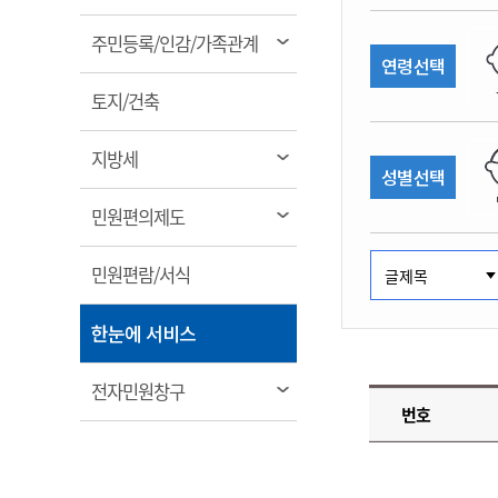
림
계약정보공개
전화번호안내
전화번호안내
전화번호안내
전화번호안내
전화번호안내
전화번호안내
전화번호안내
전화번호안내
군산시보
장사정보
열
주민등록/인감/가족관계
입찰/계약정보
연령선택
읍면동소식
주민복지 안내서
주요시책
림
수산업
찾아오시는길
찾아오시는길
찾아오시는길
찾아오시는길
찾아오시는길
찾아오시는길
찾아오시는길
찾아오시는길
용역과제
열
민원편의제도
토지/건축
웹진 열린군산
시정계획
어업현황
림
타기관소식
민원 1회방문 처리제
주요업무
수산물 안전정보
열
지방세
성별선택
어디서나 민원처리제
시정백서
림
군산수산물 소비촉진행사
상품권 구매 사용 및 관리
사전심사 청구제도
열
민원편의제도
군산 특화 수산물
림
민원인 후견인제
열
민원편람/서식
복합민원 상담예약제
림
폐업신고 원스톱서비스
열
한눈에 서비스
납세자 보호관제도
림
『안심상속』 원스톱 서비
열
전자민원창구
스
번호
림