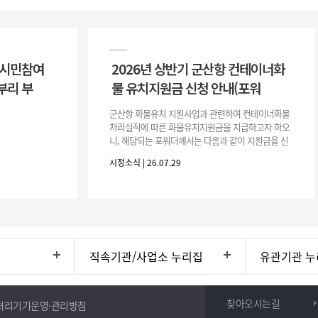
 시민참여
2026년 상반기 군산항 컨테이너화
부리 부
물 유치지원금 신청 안내(포워
군산항 화물유치 지원사업과 관련하여 컨테이너화물
처리실적에 따른 화물유치지원금을 지급하고자 하오
니, 해당되는 포워더께서는 다음과 같이 지원금을 신
청하시기 바랍니다. 1. 해당기간 : ‘25. 11. 1. ~ '26. 4.
시정소식 | 26.07.29
30.(6개
직속기관/사업소 누리집
유관기관 누
찾아오시는길
처리기기운영·관리방침