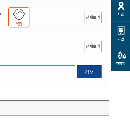
개
재정정보 공개
공공저작물
션
시민
통계정보
행정규제개혁
전체보기
소상공인 지원
복합
민방위/재난안전
시스템
행정규제개혁안내
고유가 피해지원금
민방위
규제신문고
군산사랑배달 배달의명수
기업
재난안전
전체보기
규제입증요청
카드수수료 지원
풍수해보험
사
규제정보포털
소상공인지원
재해예방
관광객
관련기관 안내
검색
군산시착한가격업소
시민대상보험
통계
영조물 배상보험
인 현황
군산시민 안전보험
군산시민 자전거보험
군산 상품
농업인안전보험 농가부담
 가이드북
금 지원사업