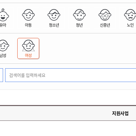
위원회 현황
공공데이터 개방
업무추진비공
군산시 무상교통
공부의 명수
정부24
위원회 명단공개
공공데이터 개방
예산/재정
법률정보
국민신문고
건설
부동산
에너지
유아
아동
청소년
청년
신중년
노인
환경
청소
위생
위원회 회의록 공개
공공데이터 수요조사
민원편람/서식
한눈에 서비스
전자가족관계등록
예산안내
조례규칙 입법예고
경제동향
도로/가로등
부동산 정보
태양광
환경선언문
청소정보
공중위생
재정공시
조례규칙 입법예고(구)
물가정보
자전거
주소/건축/지적/지리정보
가스/석유
인터넷등기소
환경기본정보
대형폐기물 배출신고
위생용품 제조업
결산보고서
법률정보 관련사이트
사회조사
조상땅찾기
국세청홈택스
남성
여성
화학물질 관리지도
공모사업
생활쓰레기 처리요령
식품위생
중기지방재정계획
사업체조
위택스
미세먼지 대응
음식물쓰레기 처리요령
문화 콘텐츠업
투자심사
통계연보
부동산통합민원
환경영향평가
폐기물 처리시설 현황
예산낭비신고
청년통계
체육
공공데이터포털
석면해체 건축물정보
보조금 부정수급 신고
주민등록
새올전자민원창구
체육시설 안내
환경오염업소 공개
공유재산
체류외국
군산시체육회
환경 관련사이트
재정용어사전
생활체육 공지
지원사업
군산시 고향사랑기부제
고향사랑기부제 소개
군산상품