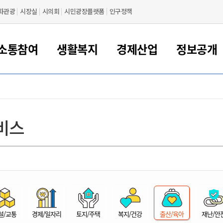
화관광
시장실
시의회
시민광장플랫폼
인구정책
소통참여
생활복지
경제산업
정보공개
새만금 해양거점도시 군산
정보공개 목록/청구
시민참여서비스
여권 민원
기업지원
교육
군산시 소개
군산시 관할권 주요논리
각종 신고/민원
사전정보공표
일자리/창업
차량 민원
상하수도
시청안내
새만금 관할구역 결
주민등록/인감/가
교통안내
기업목록
인사운영
SNS소식
여권발급안내
시민광장플랫폼
교육지원
투자기업 인센티브
정보공개 목록/청구
군산 현황
차량등록사업소 안내
하수도 계획
군산시 명장
사전정보공표
청사종합안내
주민등록/인감/가
시내버스
일반기업 목록
2022년도 통계
조직도
비스
여권 서식
시장에게 바란다
평생교육
기업지원정책
군산의 역사
차량 신규/이전 등록
상수도시설
구인구직
수시공표
전화번호안내
각종서식
택시
사회적경제기업
2023년도 통계
업무
나의민원
학자금대출이자지원
경제 공지/서식
수상현황
저당권 설정/말소 등록
수질검사
청년뜰(청년센터/창업센터)
부서별 팩스번호
시외버스/고속버스
공장 검색
2024년도 통계
부서소
나도한마디
우리아이 꿈탐험 지원사업
기업애로해소SOS
자연지리특성
등록원부 열람/발급
상수도/하수도 요금
시청 오시는 길
철도/항공
2025년도 통계
부서별 
군산시사회적경제지원센터
칭찬합시다
시민정보화교육
강소연구개발특구
행정구역/행정지도
자동차 등록 서식
요금조회납부시스템
여객선
설문조사
부모학교예약시스템
자매결연/국제협력 도시
자동차 과태료 조회 및 납부
공공하수처리시설
교통 관련사이트
일자리 지원사업
자원봉사참여
군산어린이시청
군산의 상징
자동차 정기(종합)검사 기
주정차단속 문자알
일자리지원센터
설/교통
경제/일자리
토지/주택
복지/건강
출산/육아
재난/안
간조회 및 검사예약
스
전자민원창
적극행정
디지털배움터