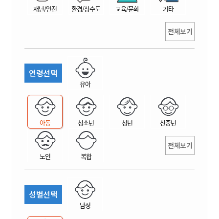
재난/안전
환경/상수도
교육/문화
기타
전체보기
연령선택
유아
아동
청소년
청년
신중년
전체보기
노인
복합
성별선택
남성