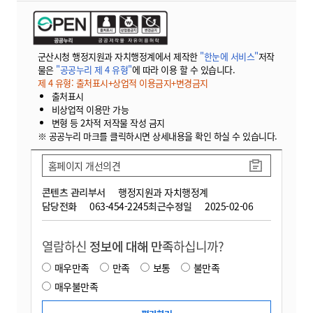
군산시청 행정지원과 자치행정계에서 제작한
"한눈에 서비스"
저작
물은
"공공누리 제 4 유형"
에 따라 이용 할 수 있습니다.
제 4 유형: 출처표시+상업적 이용금지+변경금지
출처표시
비상업적 이용만 가능
변형 등 2차적 저작물 작성 금지
※ 공공누리 마크를 클릭하시면 상세내용을 확인 하실 수 있습니다.
홈페이지 개선의견
콘텐츠 관리부서
행정지원과 자치행정계
담당전화
063-454-2245
최근수정일
2025-02-06
열람하신
정보에 대해 만족
하십니까?
매우만족
만족
보통
불만족
매우불만족