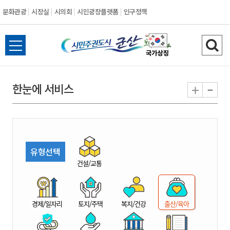
문화관광
시장실
시의회
시민광장플랫폼
인구정책
시
전
검
민
체
색
메
하
-
+
한눈에 서비스
주
뉴
기
열
권
기
도
유형선택
시
건설/교통
군
경제/일자리
토지/주택
복지/건강
출산/육아
산