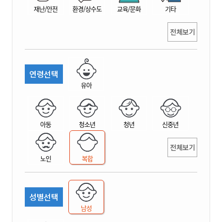
재난/안전
환경/상수도
교육/문화
기타
전체보기
연령선택
유아
아동
청소년
청년
신중년
전체보기
노인
복합
성별선택
남성