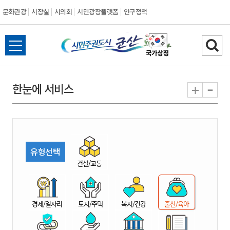
문화관광
시장실
시의회
시민광장플랫폼
인구정책
시
전
검
민
체
색
메
하
-
+
한눈에 서비스
주
뉴
기
열
권
기
도
유형선택
시
건설/교통
군
경제/일자리
토지/주택
복지/건강
출산/육아
산