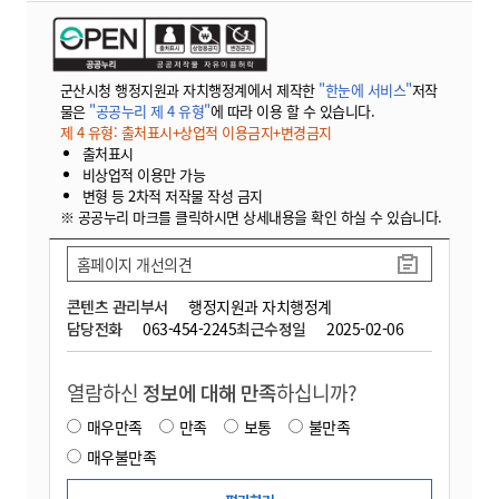
군산시청 행정지원과 자치행정계에서 제작한
"한눈에 서비스"
저작
물은
"공공누리 제 4 유형"
에 따라 이용 할 수 있습니다.
제 4 유형: 출처표시+상업적 이용금지+변경금지
출처표시
비상업적 이용만 가능
변형 등 2차적 저작물 작성 금지
※ 공공누리 마크를 클릭하시면 상세내용을 확인 하실 수 있습니다.
홈페이지 개선의견
콘텐츠 관리부서
행정지원과 자치행정계
담당전화
063-454-2245
최근수정일
2025-02-06
열람하신
정보에 대해 만족
하십니까?
매우만족
만족
보통
불만족
매우불만족