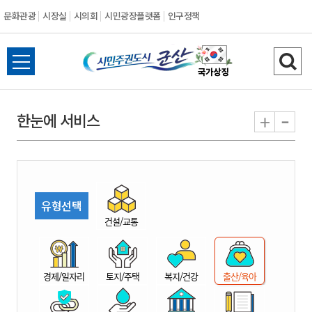
문화관광
시장실
시의회
시민광장플랫폼
인구정책
시
전
검
민
체
색
메
하
-
+
한눈에 서비스
주
뉴
기
열
권
기
도
유형선택
시
건설/교통
군
경제/일자리
토지/주택
복지/건강
출산/육아
산