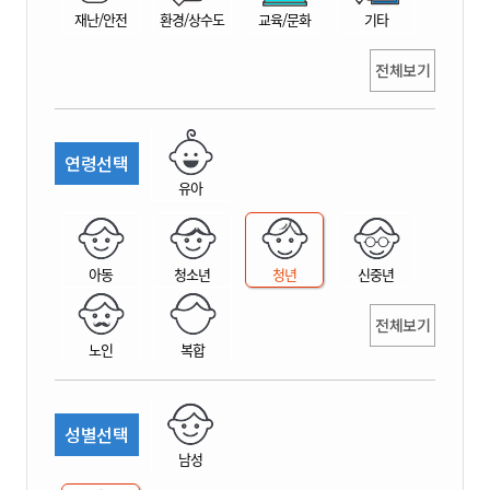
재난/안전
환경/상수도
교육/문화
기타
전체보기
연령선택
유아
아동
청소년
청년
신중년
전체보기
노인
복합
성별선택
남성