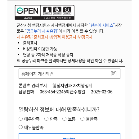
군산시청 행정지원과 자치행정계에서 제작한
"한눈에 서비스"
저작
물은
"공공누리 제 4 유형"
에 따라 이용 할 수 있습니다.
제 4 유형: 출처표시+상업적 이용금지+변경금지
출처표시
비상업적 이용만 가능
변형 등 2차적 저작물 작성 금지
※ 공공누리 마크를 클릭하시면 상세내용을 확인 하실 수 있습니다.
홈페이지 개선의견
콘텐츠 관리부서
행정지원과 자치행정계
담당전화
063-454-2245
최근수정일
2025-02-06
열람하신
정보에 대해 만족
하십니까?
매우만족
만족
보통
불만족
매우불만족