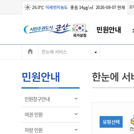
맑음
문
26.0℃
미세먼지농도
좋음 14㎍/㎥
2026-08-07 현재
시
민원안내
민
전
한눈에 서비스
군산새만금
민원안내
소통참여
생활복지
경제산업
정보공개
군산소개
전북소개
주
군산에서 시작되는 새만금
전북특별자치도 소개
군산사랑상품권
민원창구안내
정보공개제도
복지/보건
시정알림
군산시 비전
체
권
민원이용안내
시정소식
인구정책
상품권 안내
제도안내
전북특별자치도란?
메
민원안내
한눈에 서
민원수수료
시험/채용
통합돌봄
상품권 공지사항
비공개대상정보
전북특별자치도 용어 Q&A
뉴
도
종합민원창구
보도자료
주민복지
상품권 Q&A
불복구제절차
자료실
시
아름다운 배려창구
행사안내
아동/청소년
상품권 이용규약
수수료
열
민원창구안내
홍보영상 게시판
토지정보민원창구
행사일정표
여성/가족
판매대행점 조회
정보공개서식
림
군
대표전화
대표전화
대표전화
대표전화
대표전화
대표전화
대표전화
대표전화
063-454-4000
063-454-4000
063-454-4000
063-454-4000
063-454-4000
063-454-4000
063-454-4000
063-454-4000
열
여권 민원
무인민원발급기
교육안내
노인복지
지류상품권 재고조회
림
유형선택
산
보건소식
장애인복지
부서 및 담당자 연락처
부서 및 담당자 연락처
부서 및 담당자 연락처
부서 및 담당자 연락처
부서 및 담당자 연락처
부서 및 담당자 연락처
부서 및 담당자 연락처
부서 및 담당자 연락처
건
열
차량 민원
고시공고
사회서비스(바우처)