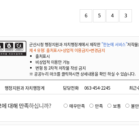
기부자 예우제
기부자 명예의 전당
6
5
4
3
기금사업
군산시 답례품
고향사랑기부제 소식
군산시청 행정지원과 자치행정계에서 제작한
"한눈에 서비스"
저작물
제 4 유형: 출처표시+상업적 이용금지+변경금지
출처표시
비상업적 이용만 가능
변형 등 2차적 저작물 작성 금지
※ 공공누리 마크를 클릭하시면 상세내용을 확인 하실 수 있습니다.
행정지원과 자치행정계
담당전화
063-454-2245
최근
에 대해 만족
하십니까?
매우만족
만족
보통
불만