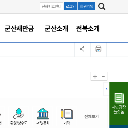
전화번호안내
로그인
회원가입
군산새만금
군산소개
전북소개
정 대응
족관계
부서/업무
RE100의 중심 새만금
도시/공원/주택
산업인프라
정책실명제
토지/건축
읍면동 안내
군산새만금 홍보 영상
조직운영6대지표
농업/축산업
도시재생
지방세
족관계
도시계획/지구단위계획
군산국가산업단지
정책실명제 안내
지방세
도시재생사업
민선8기 농업비전/발전방
공무원 정원
향
-
+
공원녹지
군산2국가산업단지
국민신청실명제안내
지방세환급금신청
도시재생(현장)지원센터
과장급이상 상위직 비율
농산물 유통
식
주택
새만금산업단지
정책실명제 중점관리 대상
지방세 상담챗봇
도시재생시설 현황
공무원 1인당 주민수
가축방역
자료실
자유무역지역
도시재생 공지/행사
현장공무원 비율
동물복지
지방산업단지
재정규모대비 인건비운영
시민광장
농공단지
실국본부수
플랫폼
전체보기
림 서비
산업단지 지도
내고장 알리미
전
환경/상수도
교육/문화
기타
구
항만/여객/공항/철도/컨벤