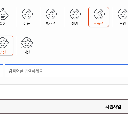
위원회 현황
공공데이터 개방
업무추진비공
군산시 무상교통
공부의 명수
정부24
위원회 명단공개
공공데이터 개방
예산/재정
법률정보
국민신문고
건설
부동산
에너지
유아
아동
청소년
청년
신중년
노인
환경
청소
위생
위원회 회의록 공개
공공데이터 수요조사
민원편람/서식
한눈에 서비스
전자가족관계등록
예산안내
조례규칙 입법예고
경제동향
도로/가로등
부동산 정보
태양광
환경선언문
청소정보
공중위생
재정공시
조례규칙 입법예고(구)
물가정보
자전거
주소/건축/지적/지리정보
가스/석유
인터넷등기소
환경기본정보
대형폐기물 배출신고
위생용품 제조업
결산보고서
법률정보 관련사이트
사회조사
조상땅찾기
국세청홈택스
남성
여성
화학물질 관리지도
공모사업
생활쓰레기 처리요령
식품위생
중기지방재정계획
사업체조
위택스
미세먼지 대응
음식물쓰레기 처리요령
문화 콘텐츠업
투자심사
통계연보
부동산통합민원
환경영향평가
폐기물 처리시설 현황
예산낭비신고
청년통계
체육
공공데이터포털
석면해체 건축물정보
보조금 부정수급 신고
주민등록
새올전자민원창구
체육시설 안내
환경오염업소 공개
공유재산
체류외국
군산시체육회
환경 관련사이트
재정용어사전
생활체육 공지
지원사업
군산시 고향사랑기부제
고향사랑기부제 소개
군산상품