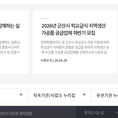
함께하는 실
2026년 군산시 학교급식 지역생산
가공품 공급업체 하반기 모집
이 함께하는 실용교
전북특별자치도 및 군산시 학교급식 지원 지침에 따라
 활용 k-디저트
학교급식 식재료의 원활한 공급을 위하여 지역생산 농
 케이크 등 만들기
·축·수산물 가공품 공급업체를 선정하고자 다음과 같
터프팅, 라탄공예
이 공고합니다. 1. 모집공고 가. 공고개요 ○ 공 고 명 :
시정소식 | 26.06.29
2026년 군산시
직속기관/사업소 누리집
유관기관 누
찾아오시는길
처리기기운영·관리방침