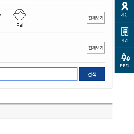
개
재정정보 공개
공공저작물
션
시민
통계정보
행정규제개혁
전체보기
소상공인 지원
복합
민방위/재난안전
시스템
행정규제개혁안내
고유가 피해지원금
민방위
규제신문고
군산사랑배달 배달의명수
기업
재난안전
전체보기
규제입증요청
카드수수료 지원
풍수해보험
사
규제정보포털
소상공인지원
재해예방
관광객
관련기관 안내
검색
군산시착한가격업소
시민대상보험
통계
영조물 배상보험
인 현황
군산시민 안전보험
군산시민 자전거보험
군산 상품
농업인안전보험 농가부담
 가이드북
금 지원사업