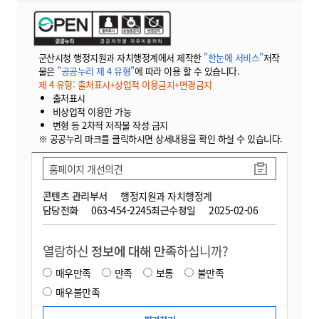
군산시청 행정지원과 자치행정계에서 제작한
"한눈에 서비스"
저작
물은
"공공누리 제 4 유형"
에 따라 이용 할 수 있습니다.
제 4 유형: 출처표시+상업적 이용금지+변경금지
출처표시
비상업적 이용만 가능
변형 등 2차적 저작물 작성 금지
※ 공공누리 마크를 클릭하시면 상세내용을 확인 하실 수 있습니다.
홈페이지 개선의견
콘텐츠 관리부서
행정지원과 자치행정계
담당전화
063-454-2245
최근수정일
2025-02-06
열람하신
정보에 대해 만족
하십니까?
매우만족
만족
보통
불만족
매우불만족