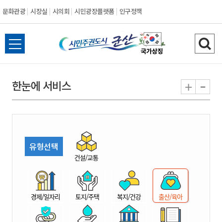
문화관광
시장실
시의회
시민광장플랫폼
인구정책
시
전
검
민
체
색
메
하
-
+
한눈에 서비스
주
뉴
기
열
권
기
도
유형선택
시
건설/교통
군
경제/일자리
토지/주택
복지/건강
출산/육아
산