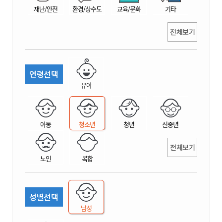
재난/안전
환경/상수도
교육/문화
기타
전체보기
연령선택
유아
아동
청소년
청년
신중년
전체보기
노인
복합
성별선택
남성