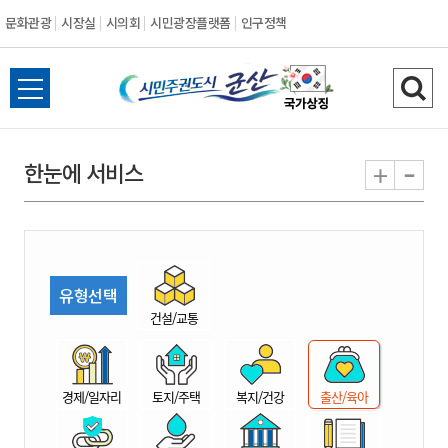
문화관광
시장실
시의회
시민광장플랫폼
인구정책
시
전
검
민
체
색
메
하
-
+
한눈에 서비스
주
뉴
기
열
권
기
도
유형선택
시
건설/교통
군
경제/일자리
토지/주택
복지/건강
출산/육아
산