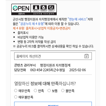
군산시청 행정지원과 자치행정계에서 제작한
"한눈에 서비스"
저작
물은
"공공누리 제 4 유형"
에 따라 이용 할 수 있습니다.
제 4 유형: 출처표시+상업적 이용금지+변경금지
출처표시
비상업적 이용만 가능
변형 등 2차적 저작물 작성 금지
※ 공공누리 마크를 클릭하시면 상세내용을 확인 하실 수 있습니다.
홈페이지 개선의견
콘텐츠 관리부서
행정지원과 자치행정계
담당전화
063-454-2245
최근수정일
2025-02-06
열람하신
정보에 대해 만족
하십니까?
매우만족
만족
보통
불만족
매우불만족