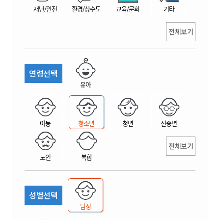
재난/안전
환경/상수도
교육/문화
기타
전체보기
연령선택
유아
아동
청소년
청년
신중년
전체보기
노인
복합
성별선택
남성