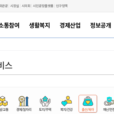
화관광
시장실
시의회
시민광장플랫폼
인구정책
소통참여
생활복지
경제산업
정보공개
새만금 해양거점도시 군산
정보공개 목록/청구
시민참여서비스
여권 민원
기업지원
교육
군산시 소개
군산시 관할권 주요논리
각종 신고/민원
사전정보공표
일자리/창업
차량 민원
상하수도
시청안내
새만금 관할구역 결
주민등록/인감/가
교통안내
기업목록
인사운영
SNS소식
여권발급안내
시민광장플랫폼
교육지원
투자기업 인센티브
정보공개 목록/청구
군산 현황
차량등록사업소 안내
하수도 계획
군산시 명장
사전정보공표
청사종합안내
주민등록/인감/가
시내버스
일반기업 목록
2022년도 통계
조직도
비스
여권 서식
시장에게 바란다
평생교육
기업지원정책
군산의 역사
차량 신규/이전 등록
상수도시설
구인구직
수시공표
전화번호안내
각종서식
택시
사회적경제기업
2023년도 통계
업무
나의민원
학자금대출이자지원
경제 공지/서식
수상현황
저당권 설정/말소 등록
수질검사
청년뜰(청년센터/창업센터)
부서별 팩스번호
시외버스/고속버스
공장 검색
2024년도 통계
부서소
나도한마디
우리아이 꿈탐험 지원사업
기업애로해소SOS
자연지리특성
등록원부 열람/발급
상수도/하수도 요금
시청 오시는 길
철도/항공
2025년도 통계
부서별 
군산시사회적경제지원센터
칭찬합시다
시민정보화교육
강소연구개발특구
행정구역/행정지도
자동차 등록 서식
요금조회납부시스템
여객선
설문조사
부모학교예약시스템
자매결연/국제협력 도시
자동차 과태료 조회 및 납부
공공하수처리시설
교통 관련사이트
일자리 지원사업
자원봉사참여
군산어린이시청
군산의 상징
자동차 정기(종합)검사 기
주정차단속 문자알
일자리지원센터
설/교통
경제/일자리
토지/주택
복지/건강
출산/육아
재난/안
간조회 및 검사예약
스
전자민원창
적극행정
디지털배움터