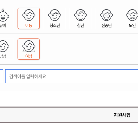
위원회 현황
공공데이터 개방
업무추진비공
군산시 무상교통
공부의 명수
정부24
위원회 명단공개
공공데이터 개방
예산/재정
법률정보
국민신문고
건설
부동산
에너지
유아
아동
청소년
청년
신중년
노인
환경
청소
위생
위원회 회의록 공개
공공데이터 수요조사
민원편람/서식
한눈에 서비스
전자가족관계등록
예산안내
조례규칙 입법예고
경제동향
도로/가로등
부동산 정보
태양광
환경선언문
청소정보
공중위생
재정공시
조례규칙 입법예고(구)
물가정보
자전거
주소/건축/지적/지리정보
가스/석유
인터넷등기소
환경기본정보
대형폐기물 배출신고
위생용품 제조업
결산보고서
법률정보 관련사이트
사회조사
조상땅찾기
국세청홈택스
남성
여성
화학물질 관리지도
공모사업
생활쓰레기 처리요령
식품위생
중기지방재정계획
사업체조
위택스
미세먼지 대응
음식물쓰레기 처리요령
문화 콘텐츠업
투자심사
통계연보
부동산통합민원
환경영향평가
폐기물 처리시설 현황
예산낭비신고
청년통계
체육
공공데이터포털
석면해체 건축물정보
보조금 부정수급 신고
주민등록
새올전자민원창구
체육시설 안내
환경오염업소 공개
공유재산
체류외국
군산시체육회
환경 관련사이트
재정용어사전
생활체육 공지
지원사업
군산시 고향사랑기부제
고향사랑기부제 소개
군산상품