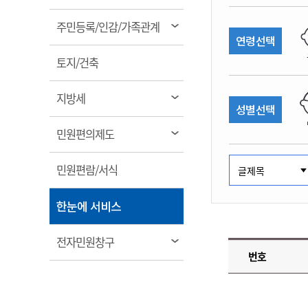
림
계약정보공개
전화번호안내
전화번호안내
전화번호안내
전화번호안내
전화번호안내
전화번호안내
전화번호안내
전화번호안내
군산시보
장사정보
열
주민등록/인감/가족관계
입찰/계약정보
연령선택
읍면동소식
주민복지 안내서
주요시책
림
수산업
찾아오시는길
찾아오시는길
찾아오시는길
찾아오시는길
찾아오시는길
찾아오시는길
찾아오시는길
찾아오시는길
용역과제
열
민원편의제도
토지/건축
웹진 열린군산
시정계획
어업현황
림
타기관소식
민원 1회방문 처리제
주요업무
수산물 안전정보
열
지방세
성별선택
어디서나 민원처리제
시정백서
림
군산수산물 소비촉진행사
상품권 구매 사용 및 관리
사전심사 청구제도
열
민원편의제도
군산 특화 수산물
림
민원인 후견인제
열
민원편람/서식
복합민원 상담예약제
림
폐업신고 원스톱서비스
열
한눈에 서비스
납세자 보호관제도
림
『안심상속』 원스톱 서비
열
전자민원창구
스
번호
림