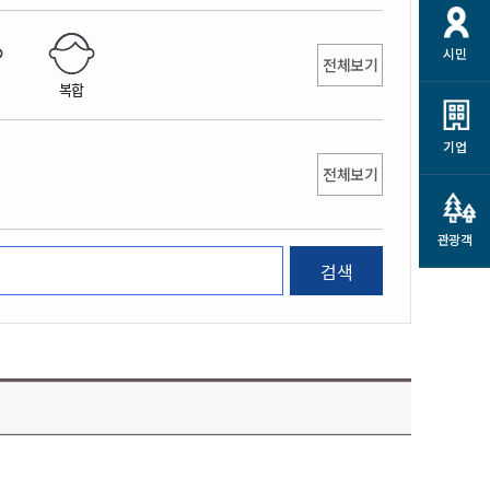
개
재정정보 공개
공공저작물
션
시민
통계정보
행정규제개혁
전체보기
소상공인 지원
복합
민방위/재난안전
시스템
행정규제개혁안내
고유가 피해지원금
민방위
규제신문고
군산사랑배달 배달의명수
기업
재난안전
전체보기
규제입증요청
카드수수료 지원
풍수해보험
사
규제정보포털
소상공인지원
재해예방
관광객
관련기관 안내
검색
군산시착한가격업소
시민대상보험
통계
영조물 배상보험
인 현황
군산시민 안전보험
군산시민 자전거보험
군산 상품
농업인안전보험 농가부담
 가이드북
금 지원사업