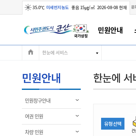
맑음
문
35.0℃
미세먼지농도
좋음 15㎍/㎥
2026-08-08 현재
시
민원안내
민
전
한눈에 서비스
군산새만금
민원안내
소통참여
생활복지
경제산업
정보공개
군산소개
전북소개
주
군산에서 시작되는 새만금
전북특별자치도 소개
군산사랑상품권
민원창구안내
정보공개제도
복지/보건
시정알림
군산시 비전
체
권
민원이용안내
시정소식
인구정책
상품권 안내
제도안내
전북특별자치도란?
메
민원안내
한눈에 서
민원수수료
시험/채용
통합돌봄
상품권 공지사항
비공개대상정보
전북특별자치도 용어 Q&A
뉴
도
종합민원창구
보도자료
주민복지
상품권 Q&A
불복구제절차
자료실
시
아름다운 배려창구
행사안내
아동/청소년
상품권 이용규약
수수료
열
민원창구안내
홍보영상 게시판
토지정보민원창구
행사일정표
여성/가족
판매대행점 조회
정보공개서식
림
군
대표전화
대표전화
대표전화
대표전화
대표전화
대표전화
대표전화
대표전화
063-454-4000
063-454-4000
063-454-4000
063-454-4000
063-454-4000
063-454-4000
063-454-4000
063-454-4000
열
여권 민원
무인민원발급기
교육안내
노인복지
지류상품권 재고조회
림
유형선택
산
보건소식
장애인복지
부서 및 담당자 연락처
부서 및 담당자 연락처
부서 및 담당자 연락처
부서 및 담당자 연락처
부서 및 담당자 연락처
부서 및 담당자 연락처
부서 및 담당자 연락처
부서 및 담당자 연락처
건
열
차량 민원
고시공고
사회서비스(바우처)