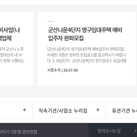
비사업(나
군산나운4단지 영구임대주택 예비
력업체
입주자 완화모집
목적 군산시 노후
[군산나운4단지 영구임대주택 예비입주자 완화모집]
사업대상지 내 수
자세한 사항은 첨부한 모집공고를 참고하시기 바랍니
기 위해 시행되는
다. 1. 대상단지 : 군산나운4단지 영구임대 2. 공급내용
수행하기 위한 복
: 26.37㎡ (7평) 500호 3. 공 고 일 : 2026. 7. 6.
시정소식 | 26.07.06
직속기관/사업소 누리집
유관기관 누
찾아오시는길
처리기기운영·관리방침