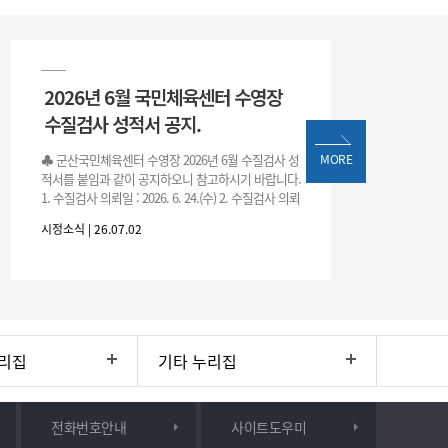
2026년 6월 국민체육센터 수영장
수질검사 성적서 공지.
♣ 군산국민체육센터 수영장 2026년 6월 수질검사 성
MORE
적서를 붙임과 같이 공지하오니 참고하시기 바랍니다.
1. 수질검사 의뢰일 : 2026. 6. 24.(수) 2. 수질검사 의뢰
처 : 전북대학교 물환경연구센터 3. 근거 : 『체육시설
시정소식 | 26.07.02
리집
기타 누리집
전화번호안내
사이트도우미