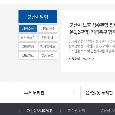
군산시알림
군산시 노후 상수관망 정
시정소식
시험/채용
운1,2구역) 긴급복구 협
(municipal
읍면동소식
행사안내
긴급복구 협력업체 지정공고 1. 지정
news)
상수관망 정비사업(나운1,2구역)의 
교육안내
행사일정표
도시설물 누수 및 안전사고를 예방하
보도자료
고시공고
긴급복구공사 및 소규모 긴급공사를 
시정소식 | 26.07.06
구업체 지정 2. 협력업체
부서 누리집
읍/면/동 누리집
개인정보처리방침
저작권 정책
영상정보