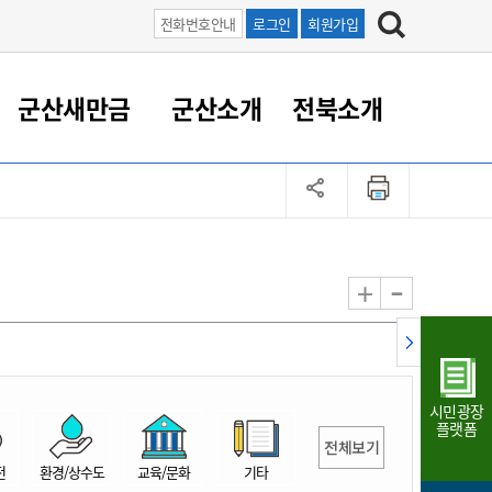
전화번호안내
로그인
회원가입
군산새만금
군산소개
전북소개
정 대응
족관계
부서/업무
RE100의 중심 새만금
도시/공원/주택
산업인프라
정책실명제
토지/건축
읍면동 안내
군산새만금 홍보 영상
조직운영6대지표
농업/축산업
도시재생
지방세
족관계
도시계획/지구단위계획
군산국가산업단지
정책실명제 안내
지방세
도시재생사업
민선8기 농업비전/발전방
공무원 정원
향
-
+
공원녹지
군산2국가산업단지
국민신청실명제안내
지방세환급금신청
도시재생(현장)지원센터
과장급이상 상위직 비율
농산물 유통
식
주택
새만금산업단지
정책실명제 중점관리 대상
지방세 상담챗봇
도시재생시설 현황
공무원 1인당 주민수
가축방역
자료실
자유무역지역
도시재생 공지/행사
현장공무원 비율
동물복지
지방산업단지
재정규모대비 인건비운영
시민광장
농공단지
실국본부수
플랫폼
전체보기
림 서비
산업단지 지도
내고장 알리미
전
환경/상수도
교육/문화
기타
구
항만/여객/공항/철도/컨벤