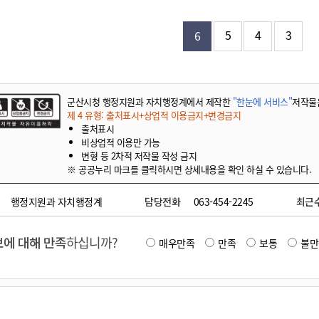
기부자 예우제
기부자 명예의 전당
5
4
3
6
기금사업
군산시 답례품
고향사랑기부제 소식
군산시청 행정지원과 자치행정계에서 제작한
"한눈에 서비스"
저작물
제 4 유형: 출처표시+상업적 이용금지+변경금지
출처표시
비상업적 이용만 가능
변형 등 2차적 저작물 작성 금지
※ 공공누리 마크를 클릭하시면 상세내용을 확인 하실 수 있습니다.
행정지원과 자치행정계
담당전화
063-454-2245
최근
에 대해 만족
하십니까?
매우만족
만족
보통
불만