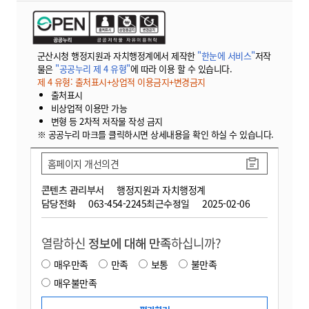
군산시청 행정지원과 자치행정계에서 제작한
"한눈에 서비스"
저작
물은
"공공누리 제 4 유형"
에 따라 이용 할 수 있습니다.
제 4 유형: 출처표시+상업적 이용금지+변경금지
출처표시
비상업적 이용만 가능
변형 등 2차적 저작물 작성 금지
※ 공공누리 마크를 클릭하시면 상세내용을 확인 하실 수 있습니다.
홈페이지 개선의견
콘텐츠 관리부서
행정지원과 자치행정계
담당전화
063-454-2245
최근수정일
2025-02-06
열람하신
정보에 대해 만족
하십니까?
매우만족
만족
보통
불만족
매우불만족