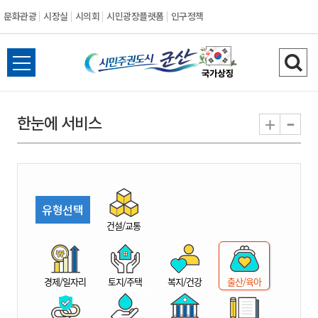
문화관광
시장실
시의회
시민광장플랫폼
인구정책
시
전
검
민
체
색
메
하
-
+
한눈에 서비스
주
뉴
기
열
권
기
도
유형선택
시
건설/교통
군
경제/일자리
토지/주택
복지/건강
출산/육아
산