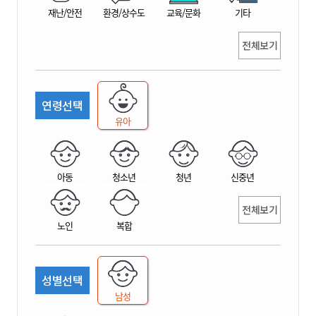
재난/안전
환경/상수도
교육/문화
기타
전체보기
연령선택
유아
아동
청소년
청년
신중년
전체보기
노인
복합
성별선택
남성