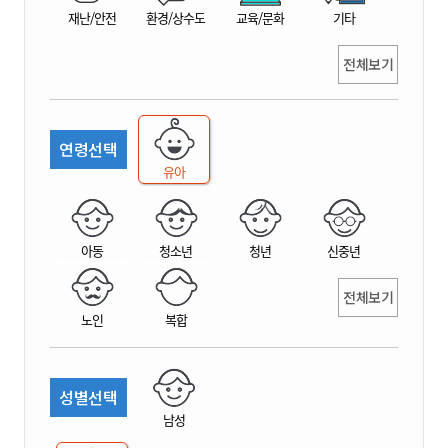
재난/안전
환경/상수도
교육/문화
기타
전체보기
연령선택
유아
아동
청소년
청년
신중년
전체보기
노인
복합
성별선택
남성