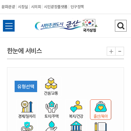
문화관광
시장실
시의회
시민광장플랫폼
인구정책
시
전
검
민
체
색
메
하
-
+
한눈에 서비스
주
뉴
기
열
권
기
도
유형선택
시
건설/교통
군
경제/일자리
토지/주택
복지/건강
출산/육아
산