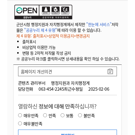
군산시청 행정지원과 자치행정계에서 제작한
"한눈에 서비스"
저작
물은
"공공누리 제 4 유형"
에 따라 이용 할 수 있습니다.
제 4 유형: 출처표시+상업적 이용금지+변경금지
출처표시
비상업적 이용만 가능
변형 등 2차적 저작물 작성 금지
※ 공공누리 마크를 클릭하시면 상세내용을 확인 하실 수 있습니다.
홈페이지 개선의견
콘텐츠 관리부서
행정지원과 자치행정계
담당전화
063-454-2245
최근수정일
2025-02-06
열람하신
정보에 대해 만족
하십니까?
매우만족
만족
보통
불만족
매우불만족