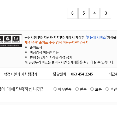
기부자 예우제
기부자 명예의 전당
6
5
4
3
기금사업
군산시 답례품
고향사랑기부제 소식
군산시청 행정지원과 자치행정계에서 제작한
"한눈에 서비스"
저작물
제 4 유형: 출처표시+상업적 이용금지+변경금지
출처표시
비상업적 이용만 가능
변형 등 2차적 저작물 작성 금지
※ 공공누리 마크를 클릭하시면 상세내용을 확인 하실 수 있습니다.
행정지원과 자치행정계
담당전화
063-454-2245
최근
에 대해 만족
하십니까?
매우만족
만족
보통
불만