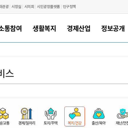
화관광
시장실
시의회
시민광장플랫폼
인구정책
소통참여
생활복지
경제산업
정보공개
새만금 해양거점도시 군산
정보공개 목록/청구
시민참여서비스
여권 민원
기업지원
교육
군산시 소개
군산시 관할권 주요논리
각종 신고/민원
사전정보공표
일자리/창업
차량 민원
상하수도
시청안내
새만금 관할구역 결
주민등록/인감/가
교통안내
기업목록
인사운영
SNS소식
여권발급안내
시민광장플랫폼
교육지원
투자기업 인센티브
정보공개 목록/청구
군산 현황
차량등록사업소 안내
하수도 계획
군산시 명장
사전정보공표
청사종합안내
주민등록/인감/가
시내버스
일반기업 목록
2022년도 통계
조직도
비스
여권 서식
시장에게 바란다
평생교육
기업지원정책
군산의 역사
차량 신규/이전 등록
상수도시설
구인구직
수시공표
전화번호안내
각종서식
택시
사회적경제기업
2023년도 통계
업무
나의민원
학자금대출이자지원
경제 공지/서식
수상현황
저당권 설정/말소 등록
수질검사
청년뜰(청년센터/창업센터)
부서별 팩스번호
시외버스/고속버스
공장 검색
2024년도 통계
부서소
나도한마디
우리아이 꿈탐험 지원사업
기업애로해소SOS
자연지리특성
등록원부 열람/발급
상수도/하수도 요금
시청 오시는 길
철도/항공
2025년도 통계
부서별 
군산시사회적경제지원센터
칭찬합시다
시민정보화교육
강소연구개발특구
행정구역/행정지도
자동차 등록 서식
요금조회납부시스템
여객선
설문조사
부모학교예약시스템
자매결연/국제협력 도시
자동차 과태료 조회 및 납부
공공하수처리시설
교통 관련사이트
일자리 지원사업
자원봉사참여
군산어린이시청
군산의 상징
자동차 정기(종합)검사 기
주정차단속 문자알
일자리지원센터
설/교통
경제/일자리
토지/주택
복지/건강
출산/육아
재난/안
간조회 및 검사예약
스
전자민원창
적극행정
디지털배움터