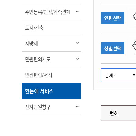
림
계약정보공개
전화번호안내
전화번호안내
전화번호안내
전화번호안내
전화번호안내
전화번호안내
전화번호안내
전화번호안내
군산시보
장사정보
열
주민등록/인감/가족관계
입찰/계약정보
연령선택
읍면동소식
주민복지 안내서
주요시책
림
수산업
찾아오시는길
찾아오시는길
찾아오시는길
찾아오시는길
찾아오시는길
찾아오시는길
찾아오시는길
찾아오시는길
용역과제
열
민원편의제도
토지/건축
웹진 열린군산
시정계획
어업현황
림
타기관소식
민원 1회방문 처리제
주요업무
수산물 안전정보
열
지방세
성별선택
어디서나 민원처리제
시정백서
림
군산수산물 소비촉진행사
상품권 구매 사용 및 관리
사전심사 청구제도
열
민원편의제도
군산 특화 수산물
림
민원인 후견인제
열
민원편람/서식
복합민원 상담예약제
림
폐업신고 원스톱서비스
열
한눈에 서비스
납세자 보호관제도
림
『안심상속』 원스톱 서비
열
전자민원창구
스
번호
림