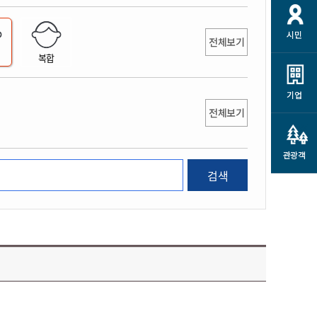
개
재정정보 공개
공공저작물
션
시민
통계정보
행정규제개혁
전체보기
소상공인 지원
복합
민방위/재난안전
시스템
행정규제개혁안내
고유가 피해지원금
민방위
규제신문고
군산사랑배달 배달의명수
기업
재난안전
전체보기
규제입증요청
카드수수료 지원
풍수해보험
사
규제정보포털
소상공인지원
재해예방
관광객
관련기관 안내
검색
군산시착한가격업소
시민대상보험
통계
영조물 배상보험
인 현황
군산시민 안전보험
군산시민 자전거보험
군산 상품
농업인안전보험 농가부담
 가이드북
금 지원사업