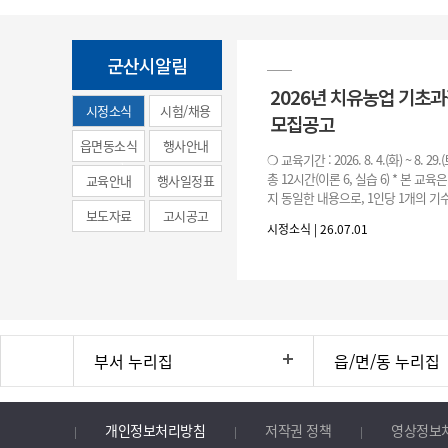
군산시알림
2026년 치유농업 기초
시정소식
시험/채용
모집공고
(municipal
읍면동소식
행사안내
❍ 교육기간 : 2026. 8. 4.(화) ~ 8. 29.
news)
총 12시간(이론 6, 실습 6) * 본 교육
교육안내
행사일정표
지 동일한 내용으로, 1인당 1개의 기수
보도자료
고시공고
기수별 교육 요일 및 시간
시정소식 | 26.07.01
부서 누리집
읍/면/동 누리집
개인정보처리방침
저작권 정책
영상정보