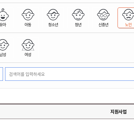
위원회 현황
공공데이터 개방
업무추진비공
군산시 무상교통
공부의 명수
정부24
위원회 명단공개
공공데이터 개방
예산/재정
법률정보
국민신문고
건설
부동산
에너지
유아
아동
청소년
청년
신중년
노인
환경
청소
위생
위원회 회의록 공개
공공데이터 수요조사
민원편람/서식
한눈에 서비스
전자가족관계등록
예산안내
조례규칙 입법예고
경제동향
도로/가로등
부동산 정보
태양광
환경선언문
청소정보
공중위생
재정공시
조례규칙 입법예고(구)
물가정보
자전거
주소/건축/지적/지리정보
가스/석유
인터넷등기소
환경기본정보
대형폐기물 배출신고
위생용품 제조업
결산보고서
법률정보 관련사이트
사회조사
조상땅찾기
국세청홈택스
남성
여성
화학물질 관리지도
공모사업
생활쓰레기 처리요령
식품위생
중기지방재정계획
사업체조
위택스
미세먼지 대응
음식물쓰레기 처리요령
문화 콘텐츠업
투자심사
통계연보
부동산통합민원
환경영향평가
폐기물 처리시설 현황
예산낭비신고
청년통계
체육
공공데이터포털
석면해체 건축물정보
보조금 부정수급 신고
주민등록
새올전자민원창구
체육시설 안내
환경오염업소 공개
공유재산
체류외국
군산시체육회
환경 관련사이트
재정용어사전
생활체육 공지
지원사업
군산시 고향사랑기부제
고향사랑기부제 소개
군산상품