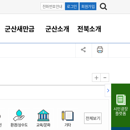
전화번호안내
로그인
회원가입
군산새만금
군산소개
전북소개
정 대응
족관계
부서/업무
RE100의 중심 새만금
도시/공원/주택
산업인프라
정책실명제
토지/건축
읍면동 안내
군산새만금 홍보 영상
조직운영6대지표
농업/축산업
도시재생
지방세
족관계
도시계획/지구단위계획
군산국가산업단지
정책실명제 안내
지방세
도시재생사업
민선8기 농업비전/발전방
공무원 정원
향
-
+
공원녹지
군산2국가산업단지
국민신청실명제안내
지방세환급금신청
도시재생(현장)지원센터
과장급이상 상위직 비율
농산물 유통
식
주택
새만금산업단지
정책실명제 중점관리 대상
지방세 상담챗봇
도시재생시설 현황
공무원 1인당 주민수
가축방역
자료실
자유무역지역
도시재생 공지/행사
현장공무원 비율
동물복지
지방산업단지
재정규모대비 인건비운영
시민광장
농공단지
실국본부수
플랫폼
전체보기
림 서비
산업단지 지도
내고장 알리미
전
환경/상수도
교육/문화
기타
구
항만/여객/공항/철도/컨벤