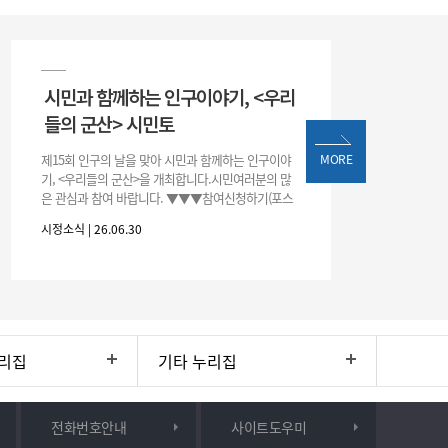
시민과 함께하는 인구이야기, <우리
들의 군산> 시민토
제15회 인구의 날을 맞아 시민과 함께하는 인구이야
MORE
기, <우리들의 군산>을 개최합니다.시민여러분의 많
은 관심과 참여 바랍니다. ▼▼▼참여신청하기(포스
터 하단 QR)▼▼▼
시정소식 | 26.06.30
리집
기타 누리집
전화번호안내
사이트도우미