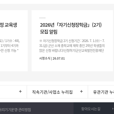
과정 교육생
2026년「자기신청장학금」(2기)
모집 알림
(토) / 1기수 : 4회,
※ 자기신청장학금 2기 신청기간 : 2026. 7. 1.(수) ~ 7.
은 1기부터 4기까
31.(금) 군산 소재 중학교에 재학 중인 2학년 학생들의
만 신청 가능 *
많은 신청 바랍니다!신청하기(군산교육발전진흥재단
홈페이지)☞ https://www.edugunsan.o
시정소식 | 26.07.01
직속기관/사업소 누리집
유관기관 누
찾아오시는길
처리기기운영·관리방침