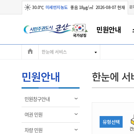
맑음
문
30.0℃
미세먼지농도
좋음 18㎍/㎥
2026-08-07 현재
시
민원안내
민
전
한눈에 서비스
군산새만금
민원안내
소통참여
생활복지
경제산업
정보공개
군산소개
전북소개
주
군산에서 시작되는 새만금
전북특별자치도 소개
군산사랑상품권
민원창구안내
정보공개제도
복지/보건
시정알림
군산시 비전
체
권
민원이용안내
시정소식
인구정책
상품권 안내
제도안내
전북특별자치도란?
메
민원안내
한눈에 서
민원수수료
시험/채용
통합돌봄
상품권 공지사항
비공개대상정보
전북특별자치도 용어 Q&A
뉴
도
종합민원창구
보도자료
주민복지
상품권 Q&A
불복구제절차
자료실
시
아름다운 배려창구
행사안내
아동/청소년
상품권 이용규약
수수료
열
민원창구안내
홍보영상 게시판
토지정보민원창구
행사일정표
여성/가족
판매대행점 조회
정보공개서식
림
군
대표전화
대표전화
대표전화
대표전화
대표전화
대표전화
대표전화
대표전화
063-454-4000
063-454-4000
063-454-4000
063-454-4000
063-454-4000
063-454-4000
063-454-4000
063-454-4000
열
여권 민원
무인민원발급기
교육안내
노인복지
지류상품권 재고조회
림
유형선택
산
보건소식
장애인복지
부서 및 담당자 연락처
부서 및 담당자 연락처
부서 및 담당자 연락처
부서 및 담당자 연락처
부서 및 담당자 연락처
부서 및 담당자 연락처
부서 및 담당자 연락처
부서 및 담당자 연락처
건
열
차량 민원
고시공고
사회서비스(바우처)