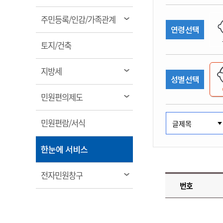
림
계약정보공개
전화번호안내
전화번호안내
전화번호안내
전화번호안내
전화번호안내
전화번호안내
전화번호안내
전화번호안내
군산시보
장사정보
열
주민등록/인감/가족관계
입찰/계약정보
연령선택
읍면동소식
주민복지 안내서
주요시책
림
수산업
찾아오시는길
찾아오시는길
찾아오시는길
찾아오시는길
찾아오시는길
찾아오시는길
찾아오시는길
찾아오시는길
용역과제
열
민원편의제도
토지/건축
웹진 열린군산
시정계획
어업현황
림
타기관소식
민원 1회방문 처리제
주요업무
수산물 안전정보
열
지방세
성별선택
어디서나 민원처리제
시정백서
림
군산수산물 소비촉진행사
상품권 구매 사용 및 관리
사전심사 청구제도
열
민원편의제도
군산 특화 수산물
림
민원인 후견인제
열
민원편람/서식
복합민원 상담예약제
림
폐업신고 원스톱서비스
열
한눈에 서비스
납세자 보호관제도
림
『안심상속』 원스톱 서비
열
전자민원창구
스
번호
림