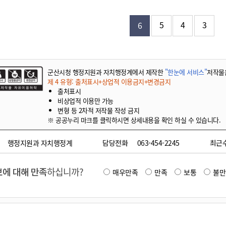
기부자 예우제
기부자 명예의 전당
5
4
3
6
기금사업
군산시 답례품
고향사랑기부제 소식
군산시청 행정지원과 자치행정계에서 제작한
"한눈에 서비스"
저작물
제 4 유형: 출처표시+상업적 이용금지+변경금지
출처표시
비상업적 이용만 가능
변형 등 2차적 저작물 작성 금지
※ 공공누리 마크를 클릭하시면 상세내용을 확인 하실 수 있습니다.
행정지원과 자치행정계
담당전화
063-454-2245
최근
에 대해 만족
하십니까?
매우만족
만족
보통
불만