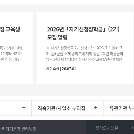
과정 교육생
2026년「자기신청장학금」(2기)
모집 알림
(토) / 1기수 : 4회,
※ 자기신청장학금 2기 신청기간 : 2026. 7. 1.(수) ~ 7.
은 1기부터 4기까
31.(금) 군산 소재 중학교에 재학 중인 2학년 학생들의
만 신청 가능 *
많은 신청 바랍니다!신청하기(군산교육발전진흥재단
홈페이지)☞ https://www.edugunsan.o
시정소식 | 26.07.01
직속기관/사업소 누리집
유관기관 누
찾아오시는길
처리기기운영·관리방침