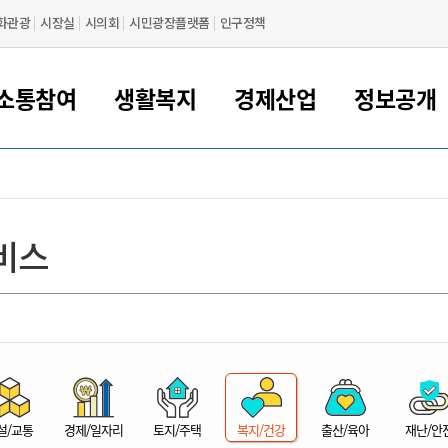
화관광
시장실
시의회
시민광장플랫폼
인구정책
소통참여
생활복지
경제산업
정보공개
새만금 해양거점도시 군산
정보공개 목록/청구
시민참여서비스
여권 민원
기업지원
교육
군산시 소개
군산시 관할권 주요논리
각종 신고/민원
사전정보공표
일자리/창업
차량 민원
상하수도
시청안내
새만금 관할구역 결
주민등록/인감/가
교통안내
기업목록
인사운영
SNS소식
여권발급안내
시민광장플랫폼
교육지원
투자기업 인센티브
정보공개 목록/청구
군산 현황
차량등록사업소 안내
하수도 계획
군산시 명장
사전정보공표
청사종합안내
주민등록/인감/가
시내버스
일반기업 목록
2022년도 통계
조직도
비스
여권 서식
시장에게 바란다
평생교육
기업지원정책
군산의 역사
차량 신규/이전 등록
상수도시설
구인구직
수시공표
전화번호안내
각종서식
택시
사회적경제기업
2023년도 통계
업무
나의민원
학자금대출이자지원
경제 공지/서식
수상현황
저당권 설정/말소 등록
수질검사
청년뜰(청년센터/창업센터)
부서별 팩스번호
시외버스/고속버스
공장 검색
2024년도 통계
부서소
나도한마디
우리아이 꿈탐험 지원사업
기업애로해소SOS
자연지리특성
등록원부 열람/발급
상수도/하수도 요금
시청 오시는 길
철도/항공
2025년도 통계
부서별 
군산시사회적경제지원센터
칭찬합시다
시민정보화교육
강소연구개발특구
행정구역/행정지도
자동차 등록 서식
요금조회납부시스템
여객선
설문조사
부모학교예약시스템
자매결연/국제협력 도시
자동차 과태료 조회 및 납부
공공하수처리시설
교통 관련사이트
일자리 지원사업
자원봉사참여
군산어린이시청
군산의 상징
자동차 정기(종합)검사 기
주정차단속 문자알
일자리지원센터
설/교통
경제/일자리
토지/주택
복지/건강
출산/육아
재난/안
간조회 및 검사예약
스
전자민원창
적극행정
디지털배움터