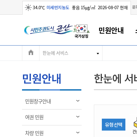
맑음
문
34.0℃
미세먼지농도
좋음 15㎍/㎥
2026-08-07 현재
시
민원안내
민
전
한눈에 서비스
군산새만금
민원안내
소통참여
생활복지
경제산업
정보공개
군산소개
전북소개
주
군산에서 시작되는 새만금
전북특별자치도 소개
군산사랑상품권
민원창구안내
정보공개제도
복지/보건
시정알림
군산시 비전
체
권
민원이용안내
시정소식
인구정책
상품권 안내
제도안내
전북특별자치도란?
메
민원안내
한눈에 서
민원수수료
시험/채용
통합돌봄
상품권 공지사항
비공개대상정보
전북특별자치도 용어 Q&A
뉴
도
종합민원창구
보도자료
주민복지
상품권 Q&A
불복구제절차
자료실
시
아름다운 배려창구
행사안내
아동/청소년
상품권 이용규약
수수료
열
민원창구안내
홍보영상 게시판
토지정보민원창구
행사일정표
여성/가족
판매대행점 조회
정보공개서식
림
군
대표전화
대표전화
대표전화
대표전화
대표전화
대표전화
대표전화
대표전화
063-454-4000
063-454-4000
063-454-4000
063-454-4000
063-454-4000
063-454-4000
063-454-4000
063-454-4000
열
여권 민원
무인민원발급기
교육안내
노인복지
지류상품권 재고조회
림
유형선택
산
보건소식
장애인복지
부서 및 담당자 연락처
부서 및 담당자 연락처
부서 및 담당자 연락처
부서 및 담당자 연락처
부서 및 담당자 연락처
부서 및 담당자 연락처
부서 및 담당자 연락처
부서 및 담당자 연락처
건
열
차량 민원
고시공고
사회서비스(바우처)