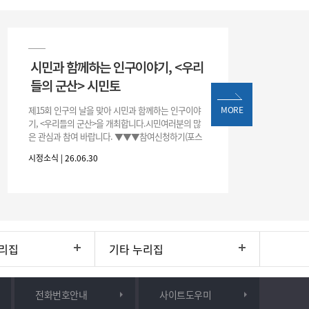
시민과 함께하는 인구이야기, <우리
들의 군산> 시민토
제15회 인구의 날을 맞아 시민과 함께하는 인구이야
MORE
기, <우리들의 군산>을 개최합니다.시민여러분의 많
은 관심과 참여 바랍니다. ▼▼▼참여신청하기(포스
터 하단 QR)▼▼▼
시정소식 | 26.06.30
리집
기타 누리집
전화번호안내
사이트도우미