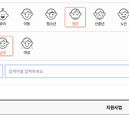
위원회 현황
공공데이터 개방
업무추진비공
군산시 무상교통
공부의 명수
정부24
위원회 명단공개
공공데이터 개방
예산/재정
법률정보
국민신문고
건설
부동산
에너지
유아
아동
청소년
청년
신중년
노인
환경
청소
위생
위원회 회의록 공개
공공데이터 수요조사
민원편람/서식
한눈에 서비스
전자가족관계등록
예산안내
조례규칙 입법예고
경제동향
도로/가로등
부동산 정보
태양광
환경선언문
청소정보
공중위생
재정공시
조례규칙 입법예고(구)
물가정보
자전거
주소/건축/지적/지리정보
가스/석유
인터넷등기소
환경기본정보
대형폐기물 배출신고
위생용품 제조업
결산보고서
법률정보 관련사이트
사회조사
조상땅찾기
국세청홈택스
남성
여성
화학물질 관리지도
공모사업
생활쓰레기 처리요령
식품위생
중기지방재정계획
사업체조
위택스
미세먼지 대응
음식물쓰레기 처리요령
문화 콘텐츠업
투자심사
통계연보
부동산통합민원
환경영향평가
폐기물 처리시설 현황
예산낭비신고
청년통계
체육
공공데이터포털
석면해체 건축물정보
보조금 부정수급 신고
주민등록
새올전자민원창구
체육시설 안내
환경오염업소 공개
공유재산
체류외국
군산시체육회
환경 관련사이트
재정용어사전
생활체육 공지
지원사업
군산시 고향사랑기부제
고향사랑기부제 소개
군산상품