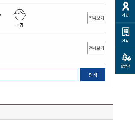
개
재정정보 공개
공공저작물
션
시민
통계정보
행정규제개혁
전체보기
소상공인 지원
복합
민방위/재난안전
시스템
행정규제개혁안내
고유가 피해지원금
민방위
규제신문고
군산사랑배달 배달의명수
기업
재난안전
전체보기
규제입증요청
카드수수료 지원
풍수해보험
사
규제정보포털
소상공인지원
재해예방
관광객
관련기관 안내
검색
군산시착한가격업소
시민대상보험
통계
영조물 배상보험
인 현황
군산시민 안전보험
군산시민 자전거보험
군산 상품
농업인안전보험 농가부담
 가이드북
금 지원사업