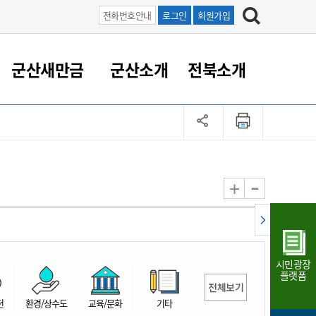
전화번호안내
로그인
회원가입
군산새만금
군산소개
전북소개
정 대응
족관계
부서/업무
RE100의 중심 새만금
도시/공원/주택
산업인프라
정책실명제
토지/건축
읍면동 안내
군산새만금 홍보 영상
조직운영6대지표
농업/축산업
도시재생
지방세
족관계
도시계획/지구단위계획
군산국가산업단지
정책실명제 안내
지방세
도시재생사업
민선8기 농업비전/발전방
공무원 정원
향
-
+
공원녹지
군산2국가산업단지
국민신청실명제안내
지방세환급금신청
도시재생(현장)지원센터
과장급이상 상위직 비율
농산물 유통
식
주택
새만금산업단지
정책실명제 중점관리 대상
지방세 상담챗봇
도시재생시설 현황
공무원 1인당 주민수
가축방역
자료실
자유무역지역
도시재생 공지/행사
현장공무원 비율
동물복지
지방산업단지
재정규모대비 인건비운영
시민광장
농공단지
실국본부수
플랫폼
전체보기
림 서비
산업단지 지도
내고장 알리미
전
환경/상수도
교육/문화
기타
구
항만/여객/공항/철도/컨벤