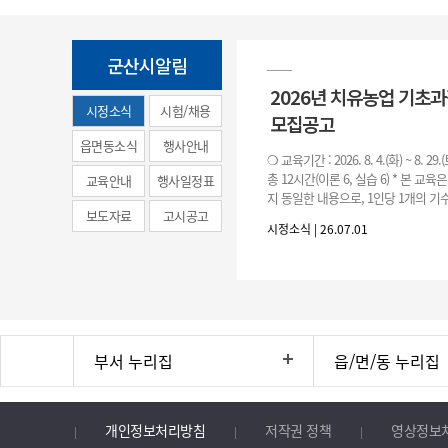
군산시알림
2026년 치유농업 기초
시정소식
시험/채용
모집공고
(municipal
읍면동소식
행사안내
❍ 교육기간 : 2026. 8. 4.(화) ~ 8. 29.
news)
총 12시간(이론 6, 실습 6) * 본 교육
교육안내
행사일정표
지 동일한 내용으로, 1인당 1개의 기수
보도자료
고시공고
기수별 교육 요일 및 시간
시정소식 | 26.07.01
부서 누리집
읍/면/동 누리집
개인정보처리방침
저작권 정책
영상정보