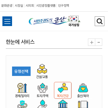
문화관광
시장실
시의회
시민광장플랫폼
인구정책
시
전
검
민
체
색
메
하
-
+
한눈에 서비스
주
뉴
기
열
권
기
도
유형선택
시
건설/교통
군
경제/일자리
토지/주택
복지/건강
출산/육아
산