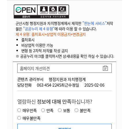
군산시청 행정지원과 자치행정계에서 제작한
"한눈에 서비스"
저작
물은
"공공누리 제 4 유형"
에 따라 이용 할 수 있습니다.
제 4 유형: 출처표시+상업적 이용금지+변경금지
출처표시
비상업적 이용만 가능
변형 등 2차적 저작물 작성 금지
※ 공공누리 마크를 클릭하시면 상세내용을 확인 하실 수 있습니다.
홈페이지 개선의견
콘텐츠 관리부서
행정지원과 자치행정계
담당전화
063-454-2245
최근수정일
2025-02-06
열람하신
정보에 대해 만족
하십니까?
매우만족
만족
보통
불만족
매우불만족