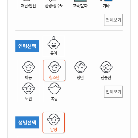
재난/안전
환경/상수도
교육/문화
기타
전체보기
연령선택
유아
아동
청소년
청년
신중년
전체보기
노인
복합
성별선택
남성