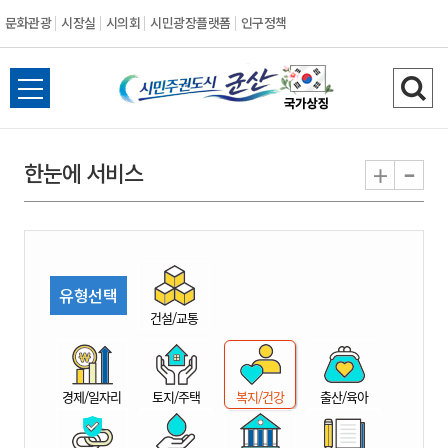
문화관광
시장실
시의회
시민광장플랫폼
인구정책
시
전
검
민
체
색
메
하
-
+
한눈에 서비스
주
뉴
기
열
권
기
도
유형선택
시
건설/교통
군
경제/일자리
토지/주택
복지/건강
출산/육아
산