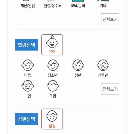
재난/안전
환경/상수도
교육/문화
기타
전체보기
연령선택
유아
아동
청소년
청년
신중년
전체보기
노인
복합
성별선택
남성