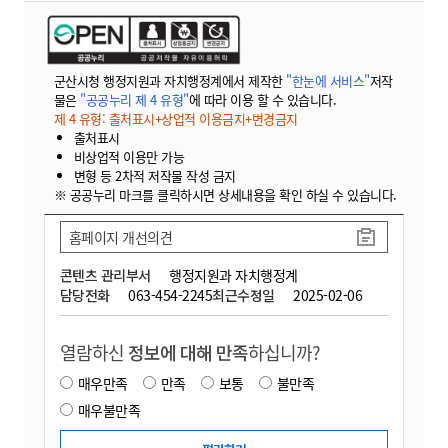
군산시청 행정지원과 자치행정계에서 제작한
"한눈에 서비스"
저작
물은
"공공누리 제 4 유형"
에 따라 이용 할 수 있습니다.
제 4 유형: 출처표시+상업적 이용금지+변경금지
출처표시
비상업적 이용만 가능
변형 등 2차적 저작물 작성 금지
※ 공공누리 마크를 클릭하시면 상세내용을 확인 하실 수 있습니다.
홈페이지 개선의견
콘텐츠 관리부서
행정지원과 자치행정계
담당전화
063-454-2245
최근수정일
2025-02-06
열람하신
정보에 대해 만족
하십니까?
매우만족
만족
보통
불만족
매우불만족