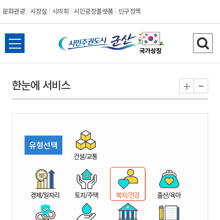
문화관광
시장실
시의회
시민광장플랫폼
인구정책
시
전
검
민
체
색
메
하
-
+
한눈에 서비스
주
뉴
기
열
권
기
도
유형선택
시
건설/교통
군
경제/일자리
토지/주택
복지/건강
출산/육아
산