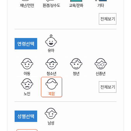
재난/안전
환경/상수도
교육/문화
기타
전체보기
연령선택
유아
아동
청소년
청년
신중년
전체보기
노인
복합
성별선택
남성