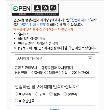
군산시청 행정지원과 자치행정계에서 제작한
"한눈에 서비스"
저작
물은
"공공누리 제 4 유형"
에 따라 이용 할 수 있습니다.
제 4 유형: 출처표시+상업적 이용금지+변경금지
출처표시
비상업적 이용만 가능
변형 등 2차적 저작물 작성 금지
※ 공공누리 마크를 클릭하시면 상세내용을 확인 하실 수 있습니다.
홈페이지 개선의견
콘텐츠 관리부서
행정지원과 자치행정계
담당전화
063-454-2245
최근수정일
2025-02-06
열람하신
정보에 대해 만족
하십니까?
매우만족
만족
보통
불만족
매우불만족