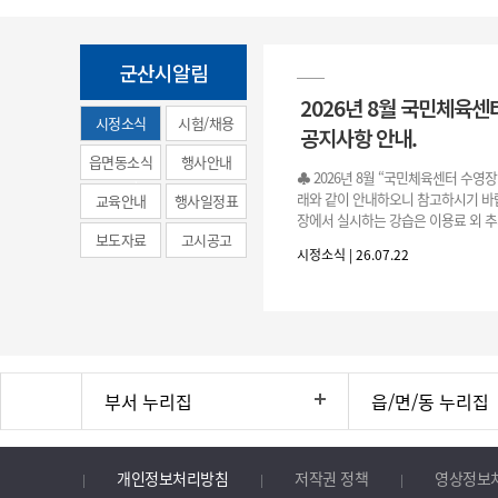
군산시알림
2026년 8월 국민체육센
시정소식
시험/채용
공지사항 안내.
(municipal
읍면동소식
행사안내
♣ 2026년 8월 “국민체육센터 수영
news)
래와 같이 안내하오니 참고하시기 바랍
교육안내
행사일정표
장에서 실시하는 강습은 이용료 외 추
보도자료
고시공고
료로 운영됩니다.》 1. 회원 가입 등록 기간
시정소식 | 26.07.22
3.(월)
부서 누리집
읍/면/동 누리집
개인정보처리방침
저작권 정책
영상정보