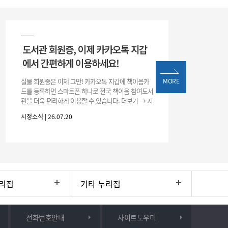
도서관 회원증, 이제 카카오톡 지갑
에서 간편하게 이용하세요!
실물 회원증은 이제 그만! 카카오톡 지갑에 책이음카
MORE
드를 등록하면 스마트폰 하나로 전국 책이음 참여도서
관을 더욱 편리하게 이용할 수 있습니다. 더보기 → 지
갑 → +발급 → 책이음카드 지금 바로 등록하고 쉽고
시정소식 | 26.07.20
간편한 도서관 서비스를 만
리집
기타 누리집
전화번호안내
사이트도우미