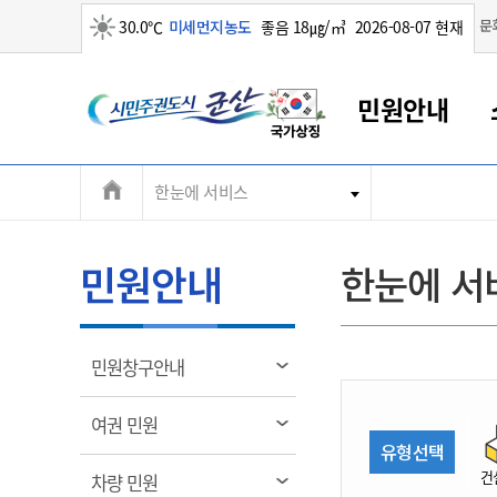
맑음
문
30.0℃
미세먼지농도
좋음 18㎍/㎥
2026-08-07 현재
시
민원안내
민
전
한눈에 서비스
군산새만금
민원안내
소통참여
생활복지
경제산업
정보공개
군산소개
전북소개
주
군산에서 시작되는 새만금
전북특별자치도 소개
군산사랑상품권
민원창구안내
정보공개제도
복지/보건
시정알림
군산시 비전
체
권
민원이용안내
시정소식
인구정책
상품권 안내
제도안내
전북특별자치도란?
메
민원안내
한눈에 서
민원수수료
시험/채용
통합돌봄
상품권 공지사항
비공개대상정보
전북특별자치도 용어 Q&A
뉴
도
종합민원창구
보도자료
주민복지
상품권 Q&A
불복구제절차
자료실
시
아름다운 배려창구
행사안내
아동/청소년
상품권 이용규약
수수료
열
민원창구안내
홍보영상 게시판
토지정보민원창구
행사일정표
여성/가족
판매대행점 조회
정보공개서식
림
군
대표전화
대표전화
대표전화
대표전화
대표전화
대표전화
대표전화
대표전화
063-454-4000
063-454-4000
063-454-4000
063-454-4000
063-454-4000
063-454-4000
063-454-4000
063-454-4000
열
여권 민원
무인민원발급기
교육안내
노인복지
지류상품권 재고조회
림
유형선택
산
보건소식
장애인복지
부서 및 담당자 연락처
부서 및 담당자 연락처
부서 및 담당자 연락처
부서 및 담당자 연락처
부서 및 담당자 연락처
부서 및 담당자 연락처
부서 및 담당자 연락처
부서 및 담당자 연락처
건
열
차량 민원
고시공고
사회서비스(바우처)