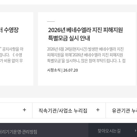
터 수영장
2026년 베네수엘라 지진 피해지원
특별모금 실시 안내
장” 공지사항을 아
2026년 6월 24일(현지시간) 발생한 베네수엘라 지진
니다. 《 수영
피해지원을 위해‘2026년 베네수엘라 지진 피해지원
가 비용 없이 무
특별모금’을 실시하니, 많은 참여 부탁드립니다. 1. 접
 : 2026. 8.
수 처 : 전북 사회복지공동모금회 2. 모집기간 : 2026.
시정소식 | 26.07.20
6.
직속기관/사업소 누리집
유관기관 누
찾아오시는길
처리기기운영·관리방침