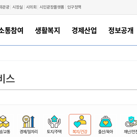
화관광
시장실
시의회
시민광장플랫폼
인구정책
소통참여
생활복지
경제산업
정보공개
새만금 해양거점도시 군산
정보공개 목록/청구
시민참여서비스
여권 민원
기업지원
교육
군산시 소개
군산시 관할권 주요논리
각종 신고/민원
사전정보공표
일자리/창업
차량 민원
상하수도
시청안내
새만금 관할구역 결
주민등록/인감/가
교통안내
기업목록
인사운영
SNS소식
여권발급안내
시민광장플랫폼
교육지원
투자기업 인센티브
정보공개 목록/청구
군산 현황
차량등록사업소 안내
하수도 계획
군산시 명장
사전정보공표
청사종합안내
주민등록/인감/가
시내버스
일반기업 목록
2022년도 통계
조직도
비스
여권 서식
시장에게 바란다
평생교육
기업지원정책
군산의 역사
차량 신규/이전 등록
상수도시설
구인구직
수시공표
전화번호안내
각종서식
택시
사회적경제기업
2023년도 통계
업무
나의민원
학자금대출이자지원
경제 공지/서식
수상현황
저당권 설정/말소 등록
수질검사
청년뜰(청년센터/창업센터)
부서별 팩스번호
시외버스/고속버스
공장 검색
2024년도 통계
부서소
나도한마디
우리아이 꿈탐험 지원사업
기업애로해소SOS
자연지리특성
등록원부 열람/발급
상수도/하수도 요금
시청 오시는 길
철도/항공
2025년도 통계
부서별 
군산시사회적경제지원센터
칭찬합시다
시민정보화교육
강소연구개발특구
행정구역/행정지도
자동차 등록 서식
요금조회납부시스템
여객선
설문조사
부모학교예약시스템
자매결연/국제협력 도시
자동차 과태료 조회 및 납부
공공하수처리시설
교통 관련사이트
일자리 지원사업
자원봉사참여
군산어린이시청
군산의 상징
자동차 정기(종합)검사 기
주정차단속 문자알
일자리지원센터
설/교통
경제/일자리
토지/주택
복지/건강
출산/육아
재난/안
간조회 및 검사예약
스
전자민원창
적극행정
디지털배움터