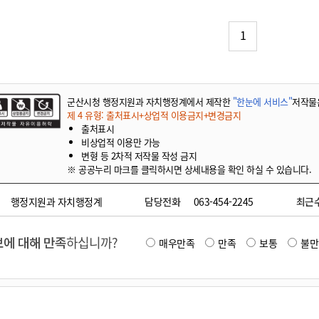
기부자 예우제
기부자 명예의 전당
1
기금사업
군산시 답례품
고향사랑기부제 소식
군산시청 행정지원과 자치행정계에서 제작한
"한눈에 서비스"
저작물
제 4 유형: 출처표시+상업적 이용금지+변경금지
출처표시
비상업적 이용만 가능
변형 등 2차적 저작물 작성 금지
※ 공공누리 마크를 클릭하시면 상세내용을 확인 하실 수 있습니다.
행정지원과 자치행정계
담당전화
063-454-2245
최근
에 대해 만족
하십니까?
매우만족
만족
보통
불만