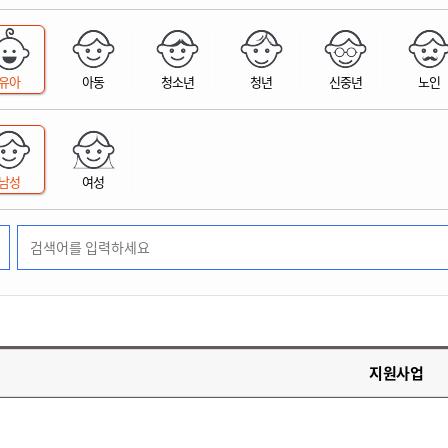
위원회 현황
공공데이터 개방
업무추진비공
군산시 무상교통
공부의 명수
정부24
위원회 명단공개
공공데이터 개방
예산/재정
법률정보
국민신문고
건설
부동산
에너지
유아
아동
청소년
청년
신중년
노인
환경
청소
위생
위원회 회의록 공개
공공데이터 수요조사
민원편람/서식
한눈에 서비스
전자가족관계등록
예산안내
조례규칙 입법예고
경제동향
도로/가로등
부동산 정보
태양광
환경선언문
청소정보
공중위생
재정공시
조례규칙 입법예고(구)
물가정보
자전거
주소/건축/지적/지리정보
가스/석유
인터넷등기소
환경기본정보
대형폐기물 배출신고
위생용품 제조업
결산보고서
법률정보 관련사이트
사회조사
조상땅찾기
국세청홈택스
남성
여성
화학물질 관리지도
공모사업
생활쓰레기 처리요령
식품위생
중기지방재정계획
사업체조
위택스
미세먼지 대응
음식물쓰레기 처리요령
문화 콘텐츠업
투자심사
통계연보
부동산통합민원
환경영향평가
폐기물 처리시설 현황
예산낭비신고
청년통계
체육
공공데이터포털
석면해체 건축물정보
보조금 부정수급 신고
주민등록
새올전자민원창구
체육시설 안내
환경오염업소 공개
공유재산
체류외국
군산시체육회
환경 관련사이트
재정용어사전
생활체육 공지
지원사업
군산시 고향사랑기부제
고향사랑기부제 소개
군산상품