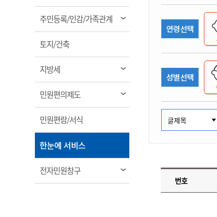
림
계약정보공개
전화번호안내
전화번호안내
전화번호안내
전화번호안내
전화번호안내
전화번호안내
전화번호안내
전화번호안내
군산시보
장사정보
열
주민등록/인감/가족관계
입찰/계약정보
연령선택
읍면동소식
주민복지 안내서
주요시책
림
수산업
찾아오시는길
찾아오시는길
찾아오시는길
찾아오시는길
찾아오시는길
찾아오시는길
찾아오시는길
찾아오시는길
용역과제
열
민원편의제도
토지/건축
웹진 열린군산
시정계획
어업현황
림
타기관소식
민원 1회방문 처리제
주요업무
수산물 안전정보
열
지방세
성별선택
어디서나 민원처리제
시정백서
림
군산수산물 소비촉진행사
상품권 구매 사용 및 관리
사전심사 청구제도
열
민원편의제도
군산 특화 수산물
림
민원인 후견인제
열
민원편람/서식
복합민원 상담예약제
림
폐업신고 원스톱서비스
열
한눈에 서비스
납세자 보호관제도
림
『안심상속』 원스톱 서비
열
전자민원창구
스
번호
림