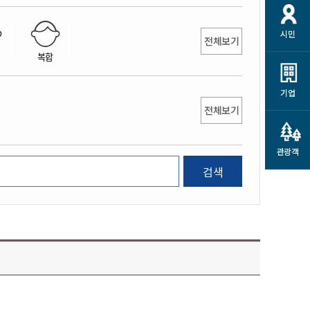
개
재정정보 공개
공공저작물
션
시민
통계정보
행정규제개혁
전체보기
소상공인 지원
복합
민방위/재난안전
시스템
행정규제개혁안내
고유가 피해지원금
민방위
규제신문고
군산사랑배달 배달의명수
기업
재난안전
전체보기
규제입증요청
카드수수료 지원
풍수해보험
사
규제정보포털
소상공인지원
재해예방
관광객
관련기관 안내
검색
군산시착한가격업소
시민대상보험
통계
영조물 배상보험
인 현황
군산시민 안전보험
군산시민 자전거보험
군산 상품
농업인안전보험 농가부담
 가이드북
금 지원사업