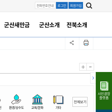
전화번호안내
로그인
회원가입
군산새만금
군산소개
전북소개
정 대응
족관계
부서/업무
RE100의 중심 새만금
도시/공원/주택
산업인프라
정책실명제
토지/건축
읍면동 안내
군산새만금 홍보 영상
조직운영6대지표
농업/축산업
도시재생
지방세
족관계
도시계획/지구단위계획
군산국가산업단지
정책실명제 안내
지방세
도시재생사업
민선8기 농업비전/발전방
공무원 정원
향
-
+
공원녹지
군산2국가산업단지
국민신청실명제안내
지방세환급금신청
도시재생(현장)지원센터
과장급이상 상위직 비율
농산물 유통
식
주택
새만금산업단지
정책실명제 중점관리 대상
지방세 상담챗봇
도시재생시설 현황
공무원 1인당 주민수
가축방역
자료실
자유무역지역
도시재생 공지/행사
현장공무원 비율
동물복지
지방산업단지
재정규모대비 인건비운영
시민광장
농공단지
실국본부수
플랫폼
전체보기
림 서비
산업단지 지도
내고장 알리미
전
환경/상수도
교육/문화
기타
구
항만/여객/공항/철도/컨벤