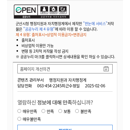
군산시청 행정지원과 자치행정계에서 제작한
"한눈에 서비스"
저작
물은
"공공누리 제 4 유형"
에 따라 이용 할 수 있습니다.
제 4 유형: 출처표시+상업적 이용금지+변경금지
출처표시
비상업적 이용만 가능
변형 등 2차적 저작물 작성 금지
※ 공공누리 마크를 클릭하시면 상세내용을 확인 하실 수 있습니다.
홈페이지 개선의견
콘텐츠 관리부서
행정지원과 자치행정계
담당전화
063-454-2245
최근수정일
2025-02-06
열람하신
정보에 대해 만족
하십니까?
매우만족
만족
보통
불만족
매우불만족