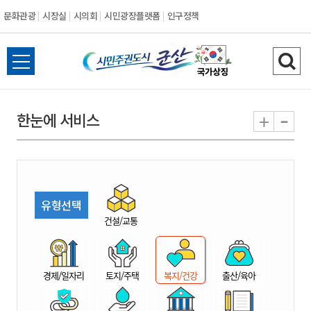
문화관광
시장실
시의회
시민광장플랫폼
인구정책
시
전
검
민
체
색
메
하
-
+
한눈에 서비스
주
뉴
기
열
권
기
도
유형선택
시
건설/교통
군
경제/일자리
토지/주택
복지/건강
출산/육아
산