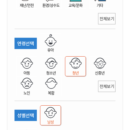
재난/안전
환경/상수도
교육/문화
기타
전체보기
연령선택
유아
아동
청소년
청년
신중년
전체보기
노인
복합
성별선택
남성