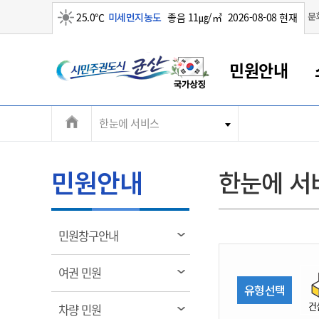
맑음
문
25.0℃
미세먼지농도
좋음 11㎍/㎥
2026-08-08 현재
시
민원안내
민
전
한눈에 서비스
군산새만금
민원안내
소통참여
생활복지
경제산업
정보공개
군산소개
전북소개
주
군산에서 시작되는 새만금
전북특별자치도 소개
군산사랑상품권
민원창구안내
정보공개제도
복지/보건
시정알림
군산시 비전
체
권
민원이용안내
시정소식
인구정책
상품권 안내
제도안내
전북특별자치도란?
메
민원안내
한눈에 서
민원수수료
시험/채용
통합돌봄
상품권 공지사항
비공개대상정보
전북특별자치도 용어 Q&A
뉴
도
종합민원창구
보도자료
주민복지
상품권 Q&A
불복구제절차
자료실
시
아름다운 배려창구
행사안내
아동/청소년
상품권 이용규약
수수료
열
민원창구안내
홍보영상 게시판
토지정보민원창구
행사일정표
여성/가족
판매대행점 조회
정보공개서식
림
군
대표전화
대표전화
대표전화
대표전화
대표전화
대표전화
대표전화
대표전화
063-454-4000
063-454-4000
063-454-4000
063-454-4000
063-454-4000
063-454-4000
063-454-4000
063-454-4000
열
여권 민원
무인민원발급기
교육안내
노인복지
지류상품권 재고조회
림
유형선택
산
보건소식
장애인복지
부서 및 담당자 연락처
부서 및 담당자 연락처
부서 및 담당자 연락처
부서 및 담당자 연락처
부서 및 담당자 연락처
부서 및 담당자 연락처
부서 및 담당자 연락처
부서 및 담당자 연락처
건
열
차량 민원
고시공고
사회서비스(바우처)