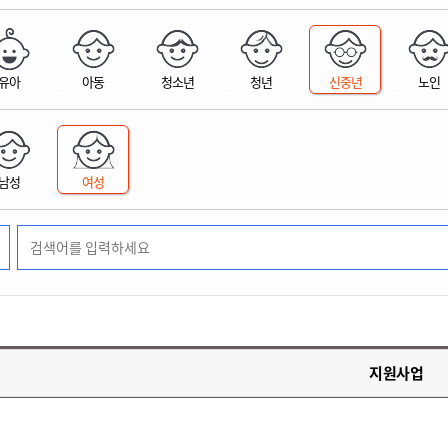
위원회 현황
공공데이터 개방
업무추진비공
군산시 무상교통
공부의 명수
정부24
위원회 명단공개
공공데이터 개방
예산/재정
법률정보
국민신문고
건설
부동산
에너지
유아
아동
청소년
청년
신중년
노인
환경
청소
위생
위원회 회의록 공개
공공데이터 수요조사
민원편람/서식
한눈에 서비스
전자가족관계등록
예산안내
조례규칙 입법예고
경제동향
도로/가로등
부동산 정보
태양광
환경선언문
청소정보
공중위생
재정공시
조례규칙 입법예고(구)
물가정보
자전거
주소/건축/지적/지리정보
가스/석유
인터넷등기소
환경기본정보
대형폐기물 배출신고
위생용품 제조업
결산보고서
법률정보 관련사이트
사회조사
조상땅찾기
국세청홈택스
남성
여성
화학물질 관리지도
공모사업
생활쓰레기 처리요령
식품위생
중기지방재정계획
사업체조
위택스
미세먼지 대응
음식물쓰레기 처리요령
문화 콘텐츠업
투자심사
통계연보
부동산통합민원
환경영향평가
폐기물 처리시설 현황
예산낭비신고
청년통계
체육
공공데이터포털
석면해체 건축물정보
보조금 부정수급 신고
주민등록
새올전자민원창구
체육시설 안내
환경오염업소 공개
공유재산
체류외국
군산시체육회
환경 관련사이트
재정용어사전
생활체육 공지
지원사업
군산시 고향사랑기부제
고향사랑기부제 소개
군산상품