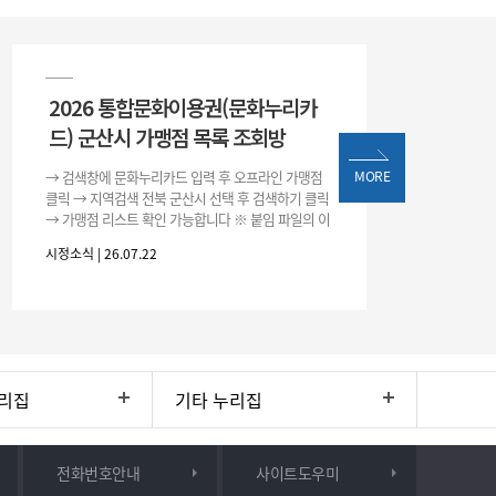
2026 통합문화이용권(문화누리카
드) 군산시 가맹점 목록 조회방
→ 검색창에 문화누리카드 입력 후 오프라인 가맹점
MORE
클릭 → 지역검색 전북 군산시 선택 후 검색하기 클릭
→ 가맹점 리스트 확인 가능합니다 ※ 붙임 파일의 이
용처 리스트는 변동될 수 있으니 위 방법으로 확인하
시정소식 | 26.07.22
시기 바랍니다.
리집
기타 누리집
전화번호안내
사이트도우미