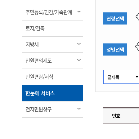
림
계약정보공개
전화번호안내
전화번호안내
전화번호안내
전화번호안내
전화번호안내
전화번호안내
전화번호안내
전화번호안내
군산시보
장사정보
열
주민등록/인감/가족관계
입찰/계약정보
연령선택
읍면동소식
주민복지 안내서
주요시책
림
수산업
찾아오시는길
찾아오시는길
찾아오시는길
찾아오시는길
찾아오시는길
찾아오시는길
찾아오시는길
찾아오시는길
용역과제
열
민원편의제도
토지/건축
웹진 열린군산
시정계획
어업현황
림
타기관소식
민원 1회방문 처리제
주요업무
수산물 안전정보
열
지방세
성별선택
어디서나 민원처리제
시정백서
림
군산수산물 소비촉진행사
상품권 구매 사용 및 관리
사전심사 청구제도
열
민원편의제도
군산 특화 수산물
림
민원인 후견인제
열
민원편람/서식
복합민원 상담예약제
림
폐업신고 원스톱서비스
열
한눈에 서비스
납세자 보호관제도
림
『안심상속』 원스톱 서비
열
전자민원창구
스
번호
림