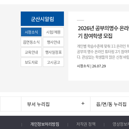
군산시알림
2026년 공부의명수 온라
시정소식
시험/채용
기 참여학생 모집
(municipal
읍면동소식
행사안내
개인별 학습수준에 맞춰 1:1 온라인
news)
공부의 명수 온라인 튜터링 2기 참
교육안내
행사일정표
다. 관심있는 학생들의 많은 신청 바랍
보도자료
고시공고
간 : 2026. 7. 29.(수) ~ 8. 7.(금) 2. 
시정소식 | 26.07.29
부서 누리집
읍/면/동 누리집
개인정보처리방침
저작권 정책
영상정보