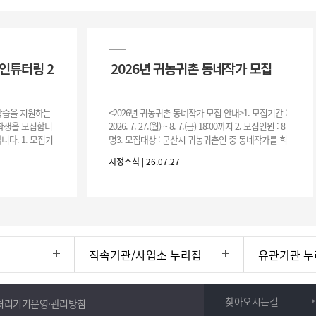
인튜터링 2
2026년 귀농귀촌 동네작가 모집
 학습을 지원하는
<2026년 귀농귀촌 동네작가 모집 안내>1. 모집기간 :
여학생을 모집합니
2026. 7. 27.(월) ~ 8. 7.(금) 18:00까지 2. 모집인원 : 8
니다. 1. 모집기
명3. 모집대상 : 군산시 귀농귀촌인 중 동네작가를 희
운영기간 :
망하는 자 * 기존에 군산시
시정소식 | 26.07.27
직속기관/사업소 누리집
유관기관 누
찾아오시는길
처리기기운영·관리방침