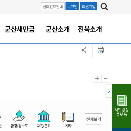
전화번호안내
로그인
회원가입
군산새만금
군산소개
전북소개
정 대응
족관계
부서/업무
RE100의 중심 새만금
도시/공원/주택
산업인프라
정책실명제
토지/건축
읍면동 안내
군산새만금 홍보 영상
조직운영6대지표
농업/축산업
도시재생
지방세
족관계
도시계획/지구단위계획
군산국가산업단지
정책실명제 안내
지방세
도시재생사업
민선8기 농업비전/발전방
공무원 정원
향
-
+
공원녹지
군산2국가산업단지
국민신청실명제안내
지방세환급금신청
도시재생(현장)지원센터
과장급이상 상위직 비율
농산물 유통
식
주택
새만금산업단지
정책실명제 중점관리 대상
지방세 상담챗봇
도시재생시설 현황
공무원 1인당 주민수
가축방역
자료실
자유무역지역
도시재생 공지/행사
현장공무원 비율
동물복지
지방산업단지
재정규모대비 인건비운영
시민광장
농공단지
실국본부수
플랫폼
전체보기
림 서비
산업단지 지도
내고장 알리미
전
환경/상수도
교육/문화
기타
구
항만/여객/공항/철도/컨벤