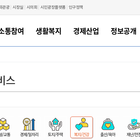
화관광
시장실
시의회
시민광장플랫폼
인구정책
소통참여
생활복지
경제산업
정보공개
새만금 해양거점도시 군산
정보공개 목록/청구
시민참여서비스
여권 민원
기업지원
교육
군산시 소개
군산시 관할권 주요논리
각종 신고/민원
사전정보공표
일자리/창업
차량 민원
상하수도
시청안내
새만금 관할구역 결
주민등록/인감/가
교통안내
기업목록
인사운영
SNS소식
여권발급안내
시민광장플랫폼
교육지원
투자기업 인센티브
정보공개 목록/청구
군산 현황
차량등록사업소 안내
하수도 계획
군산시 명장
사전정보공표
청사종합안내
주민등록/인감/가
시내버스
일반기업 목록
2022년도 통계
조직도
비스
여권 서식
시장에게 바란다
평생교육
기업지원정책
군산의 역사
차량 신규/이전 등록
상수도시설
구인구직
수시공표
전화번호안내
각종서식
택시
사회적경제기업
2023년도 통계
업무
나의민원
학자금대출이자지원
경제 공지/서식
수상현황
저당권 설정/말소 등록
수질검사
청년뜰(청년센터/창업센터)
부서별 팩스번호
시외버스/고속버스
공장 검색
2024년도 통계
부서소
나도한마디
우리아이 꿈탐험 지원사업
기업애로해소SOS
자연지리특성
등록원부 열람/발급
상수도/하수도 요금
시청 오시는 길
철도/항공
2025년도 통계
부서별 
군산시사회적경제지원센터
칭찬합시다
시민정보화교육
강소연구개발특구
행정구역/행정지도
자동차 등록 서식
요금조회납부시스템
여객선
설문조사
부모학교예약시스템
자매결연/국제협력 도시
자동차 과태료 조회 및 납부
공공하수처리시설
교통 관련사이트
일자리 지원사업
자원봉사참여
군산어린이시청
군산의 상징
자동차 정기(종합)검사 기
주정차단속 문자알
일자리지원센터
설/교통
경제/일자리
토지/주택
복지/건강
출산/육아
재난/안
간조회 및 검사예약
스
전자민원창
적극행정
디지털배움터