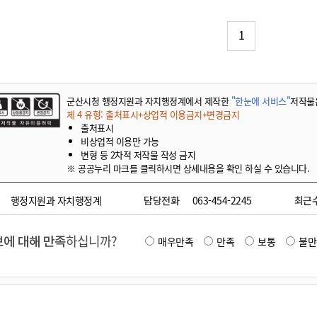
기부자 예우제
기부자 명예의 전당
1
기금사업
군산시 답례품
고향사랑기부제 소식
군산시청 행정지원과 자치행정계에서 제작한
"한눈에 서비스"
저작물
제 4 유형: 출처표시+상업적 이용금지+변경금지
출처표시
비상업적 이용만 가능
변형 등 2차적 저작물 작성 금지
※ 공공누리 마크를 클릭하시면 상세내용을 확인 하실 수 있습니다.
행정지원과 자치행정계
담당전화
063-454-2245
최근
에 대해 만족
하십니까?
매우만족
만족
보통
불만