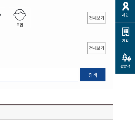
개
재정정보 공개
공공저작물
션
시민
통계정보
행정규제개혁
전체보기
소상공인 지원
복합
민방위/재난안전
시스템
행정규제개혁안내
고유가 피해지원금
민방위
규제신문고
군산사랑배달 배달의명수
기업
재난안전
전체보기
규제입증요청
카드수수료 지원
풍수해보험
사
규제정보포털
소상공인지원
재해예방
관광객
관련기관 안내
검색
군산시착한가격업소
시민대상보험
통계
영조물 배상보험
인 현황
군산시민 안전보험
군산시민 자전거보험
군산 상품
농업인안전보험 농가부담
 가이드북
금 지원사업