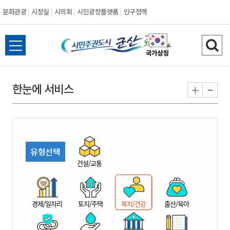
문화관광
시장실
시의회
시민광장플랫폼
인구정책
시
전
검
민
체
색
메
하
-
+
한눈에 서비스
주
뉴
기
열
권
기
도
유형선택
시
건설/교통
군
경제/일자리
토지/주택
복지/건강
출산/육아
산