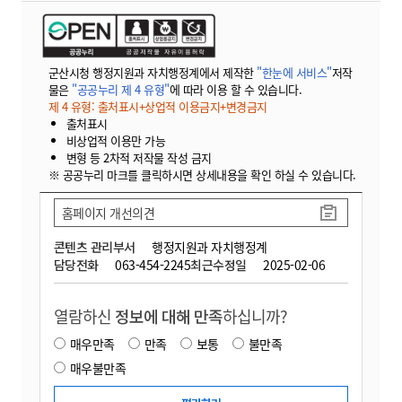
군산시청 행정지원과 자치행정계에서 제작한
"한눈에 서비스"
저작
물은
"공공누리 제 4 유형"
에 따라 이용 할 수 있습니다.
제 4 유형: 출처표시+상업적 이용금지+변경금지
출처표시
비상업적 이용만 가능
변형 등 2차적 저작물 작성 금지
※ 공공누리 마크를 클릭하시면 상세내용을 확인 하실 수 있습니다.
홈페이지 개선의견
콘텐츠 관리부서
행정지원과 자치행정계
담당전화
063-454-2245
최근수정일
2025-02-06
열람하신
정보에 대해 만족
하십니까?
매우만족
만족
보통
불만족
매우불만족