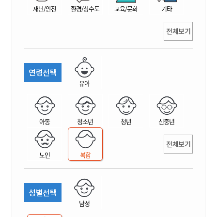
재난/안전
환경/상수도
교육/문화
기타
전체보기
연령선택
유아
아동
청소년
청년
신중년
전체보기
노인
복합
성별선택
남성