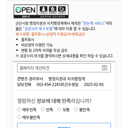
군산시청 행정지원과 자치행정계에서 제작한
"한눈에 서비스"
저작
물은
"공공누리 제 4 유형"
에 따라 이용 할 수 있습니다.
제 4 유형: 출처표시+상업적 이용금지+변경금지
출처표시
비상업적 이용만 가능
변형 등 2차적 저작물 작성 금지
※ 공공누리 마크를 클릭하시면 상세내용을 확인 하실 수 있습니다.
홈페이지 개선의견
콘텐츠 관리부서
행정지원과 자치행정계
담당전화
063-454-2245
최근수정일
2025-02-06
열람하신
정보에 대해 만족
하십니까?
매우만족
만족
보통
불만족
매우불만족