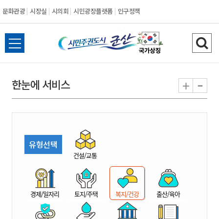
문화관광
시장실
시의회
시민광장플랫폼
인구정책
시
전
검
민
체
색
메
하
-
+
한눈에 서비스
주
뉴
기
열
권
기
도
유형선택
시
건설/교통
군
경제/일자리
토지/주택
복지/건강
출산/육아
산