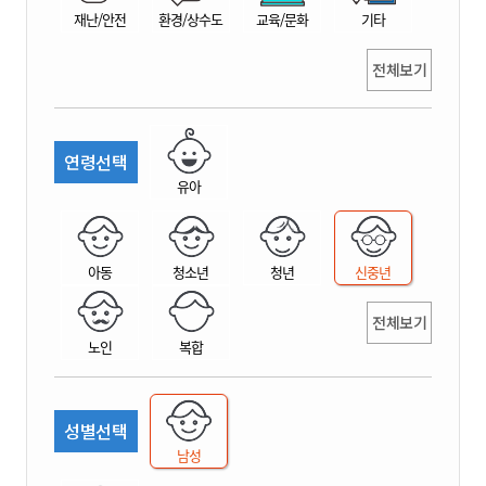
재난/안전
환경/상수도
교육/문화
기타
전체보기
연령선택
유아
아동
청소년
청년
신중년
전체보기
노인
복합
성별선택
남성