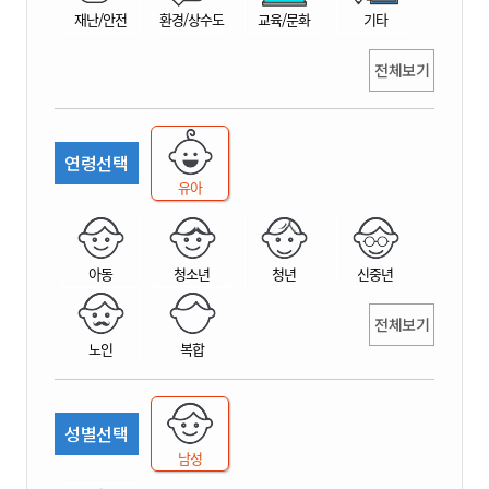
재난/안전
환경/상수도
교육/문화
기타
전체보기
연령선택
유아
아동
청소년
청년
신중년
전체보기
노인
복합
성별선택
남성