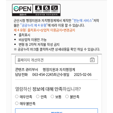
군산시청 행정지원과 자치행정계에서 제작한
"한눈에 서비스"
저작
물은
"공공누리 제 4 유형"
에 따라 이용 할 수 있습니다.
제 4 유형: 출처표시+상업적 이용금지+변경금지
출처표시
비상업적 이용만 가능
변형 등 2차적 저작물 작성 금지
※ 공공누리 마크를 클릭하시면 상세내용을 확인 하실 수 있습니다.
홈페이지 개선의견
콘텐츠 관리부서
행정지원과 자치행정계
담당전화
063-454-2245
최근수정일
2025-02-06
열람하신
정보에 대해 만족
하십니까?
매우만족
만족
보통
불만족
매우불만족