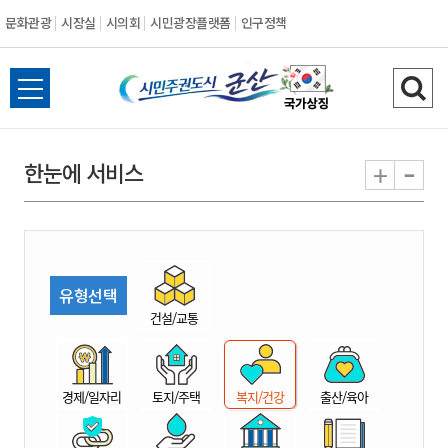
문화관광
시장실
시의회
시민광장플랫폼
인구정책
시
전
검
민
체
색
메
하
-
+
한눈에 서비스
주
뉴
기
열
권
기
도
유형선택
시
건설/교통
군
경제/일자리
토지/주택
복지/건강
출산/육아
산