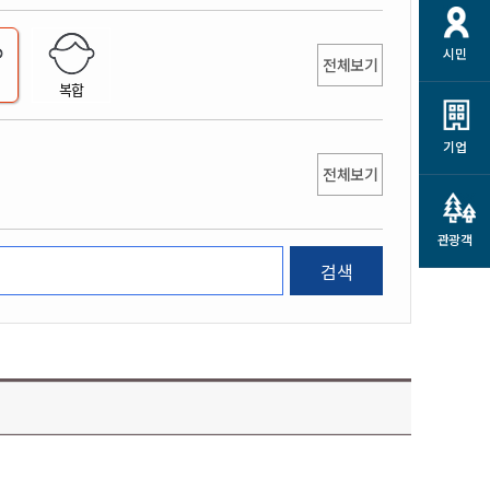
개
재정정보 공개
공공저작물
션
시민
통계정보
행정규제개혁
전체보기
소상공인 지원
복합
민방위/재난안전
시스템
행정규제개혁안내
고유가 피해지원금
민방위
규제신문고
군산사랑배달 배달의명수
기업
재난안전
전체보기
규제입증요청
카드수수료 지원
풍수해보험
사
규제정보포털
소상공인지원
재해예방
관광객
관련기관 안내
검색
군산시착한가격업소
시민대상보험
통계
영조물 배상보험
인 현황
군산시민 안전보험
군산시민 자전거보험
군산 상품
농업인안전보험 농가부담
 가이드북
금 지원사업