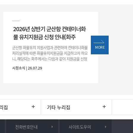
2026년 상반기 군산항 컨테이너화
물 유치지원금 신청 안내(화주
군산항 화물유치 지원사업과 관련하여 컨테이너화물
MORE
처리실적에 따른 화물유치지원금을 지급하고자 하오
니, 해당되는 화주께서는 다음과 같이 지원금을 신청
하시기 바랍니다. 1. 해당기간 : ‘25. 11. 1. ~ '26. 4. 30.
시정소식 | 26.07.29
(6개월
리집
기타 누리집
전화번호안내
사이트도우미