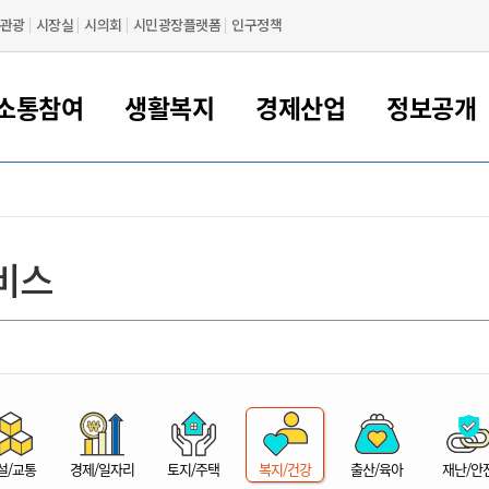
관광
시장실
시의회
시민광장플랫폼
인구정책
소통참여
생활복지
경제산업
정보공개
새만금 해양거점도시 군산
정보공개 목록/청구
시민참여서비스
여권 민원
기업지원
교육
군산시 소개
군산시 관할권 주요논리
각종 신고/민원
사전정보공표
일자리/창업
차량 민원
상하수도
시청안내
새만금 관할구역 결
주민등록/인감/가
교통안내
기업목록
인사운영
SNS소식
여권발급안내
시민광장플랫폼
교육지원
투자기업 인센티브
정보공개 목록/청구
군산 현황
차량등록사업소 안내
하수도 계획
군산시 명장
사전정보공표
청사종합안내
주민등록/인감/가
시내버스
일반기업 목록
2022년도 통계
조직도
비스
여권 서식
시장에게 바란다
평생교육
기업지원정책
군산의 역사
차량 신규/이전 등록
상수도시설
구인구직
수시공표
전화번호안내
각종서식
택시
사회적경제기업
2023년도 통계
업무
나의민원
학자금대출이자지원
경제 공지/서식
수상현황
저당권 설정/말소 등록
수질검사
청년뜰(청년센터/창업센터)
부서별 팩스번호
시외버스/고속버스
공장 검색
2024년도 통계
부서소
나도한마디
우리아이 꿈탐험 지원사업
기업애로해소SOS
자연지리특성
등록원부 열람/발급
상수도/하수도 요금
시청 오시는 길
철도/항공
2025년도 통계
부서별 
군산시사회적경제지원센터
칭찬합시다
시민정보화교육
강소연구개발특구
행정구역/행정지도
자동차 등록 서식
요금조회납부시스템
여객선
설문조사
부모학교예약시스템
자매결연/국제협력 도시
자동차 과태료 조회 및 납부
공공하수처리시설
교통 관련사이트
일자리 지원사업
자원봉사참여
군산어린이시청
군산의 상징
자동차 정기(종합)검사 기
주정차단속 문자알
일자리지원센터
설/교통
경제/일자리
토지/주택
복지/건강
출산/육아
재난/안
간조회 및 검사예약
스
전자민원창
적극행정
디지털배움터