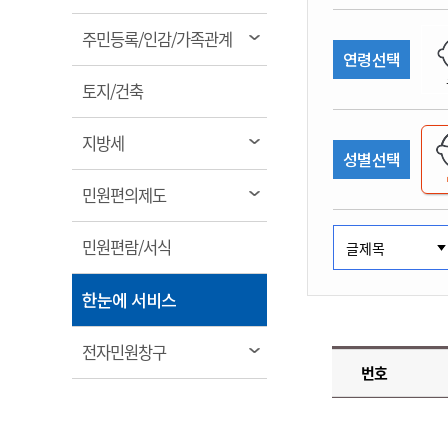
림
계약정보공개
전화번호안내
전화번호안내
전화번호안내
전화번호안내
전화번호안내
전화번호안내
전화번호안내
전화번호안내
군산시보
장사정보
열
주민등록/인감/가족관계
입찰/계약정보
연령선택
읍면동소식
주민복지 안내서
주요시책
림
수산업
찾아오시는길
찾아오시는길
찾아오시는길
찾아오시는길
찾아오시는길
찾아오시는길
찾아오시는길
찾아오시는길
용역과제
열
민원편의제도
토지/건축
웹진 열린군산
시정계획
어업현황
림
타기관소식
민원 1회방문 처리제
주요업무
수산물 안전정보
열
지방세
성별선택
어디서나 민원처리제
시정백서
림
군산수산물 소비촉진행사
상품권 구매 사용 및 관리
사전심사 청구제도
열
민원편의제도
군산 특화 수산물
림
민원인 후견인제
열
민원편람/서식
복합민원 상담예약제
림
폐업신고 원스톱서비스
열
한눈에 서비스
납세자 보호관제도
림
『안심상속』 원스톱 서비
열
전자민원창구
스
번호
림