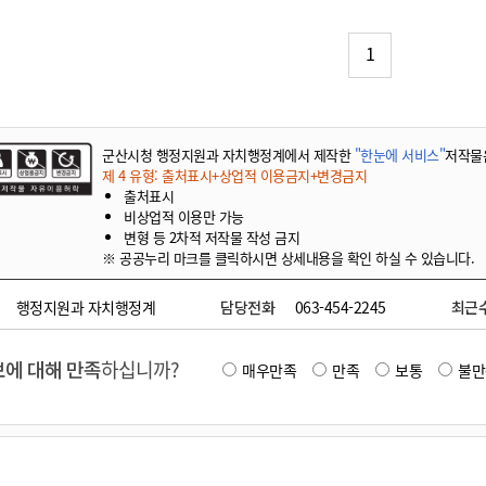
기부자 예우제
기부자 명예의 전당
1
기금사업
군산시 답례품
고향사랑기부제 소식
군산시청 행정지원과 자치행정계에서 제작한
"한눈에 서비스"
저작물
제 4 유형: 출처표시+상업적 이용금지+변경금지
출처표시
비상업적 이용만 가능
변형 등 2차적 저작물 작성 금지
※ 공공누리 마크를 클릭하시면 상세내용을 확인 하실 수 있습니다.
행정지원과 자치행정계
담당전화
063-454-2245
최근
에 대해 만족
하십니까?
매우만족
만족
보통
불만