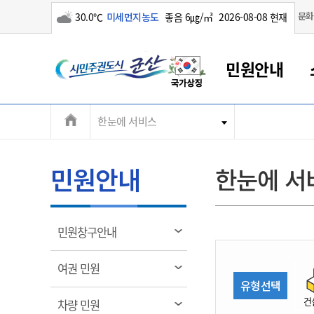
구름많음
문화
30.0℃
미세먼지농도
좋음 6㎍/㎥
2026-08-08 현재
시
민원안내
민
전
한눈에 서비스
군산새만금
민원안내
소통참여
생활복지
경제산업
정보공개
군산소개
전북소개
주
군산에서 시작되는 새만금
전북특별자치도 소개
군산사랑상품권
민원창구안내
정보공개제도
복지/보건
시정알림
군산시 비전
체
권
민원이용안내
시정소식
인구정책
상품권 안내
제도안내
전북특별자치도란?
메
민원안내
한눈에 서
민원수수료
시험/채용
통합돌봄
상품권 공지사항
비공개대상정보
전북특별자치도 용어 Q&A
뉴
도
종합민원창구
보도자료
주민복지
상품권 Q&A
불복구제절차
자료실
시
아름다운 배려창구
행사안내
아동/청소년
상품권 이용규약
수수료
열
민원창구안내
홍보영상 게시판
토지정보민원창구
행사일정표
여성/가족
판매대행점 조회
정보공개서식
림
군
대표전화
대표전화
대표전화
대표전화
대표전화
대표전화
대표전화
대표전화
063-454-4000
063-454-4000
063-454-4000
063-454-4000
063-454-4000
063-454-4000
063-454-4000
063-454-4000
열
여권 민원
무인민원발급기
교육안내
노인복지
지류상품권 재고조회
림
유형선택
산
보건소식
장애인복지
부서 및 담당자 연락처
부서 및 담당자 연락처
부서 및 담당자 연락처
부서 및 담당자 연락처
부서 및 담당자 연락처
부서 및 담당자 연락처
부서 및 담당자 연락처
부서 및 담당자 연락처
건
열
차량 민원
고시공고
사회서비스(바우처)