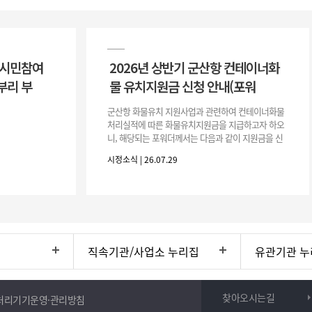
 시민참여
2026년 상반기 군산항 컨테이너화
부리 부
물 유치지원금 신청 안내(포워
군산항 화물유치 지원사업과 관련하여 컨테이너화물
처리실적에 따른 화물유치지원금을 지급하고자 하오
니, 해당되는 포워더께서는 다음과 같이 지원금을 신
청하시기 바랍니다. 1. 해당기간 : ‘25. 11. 1. ~ '26. 4.
시정소식 | 26.07.29
30.(6개
직속기관/사업소 누리집
유관기관 누
찾아오시는길
처리기기운영·관리방침