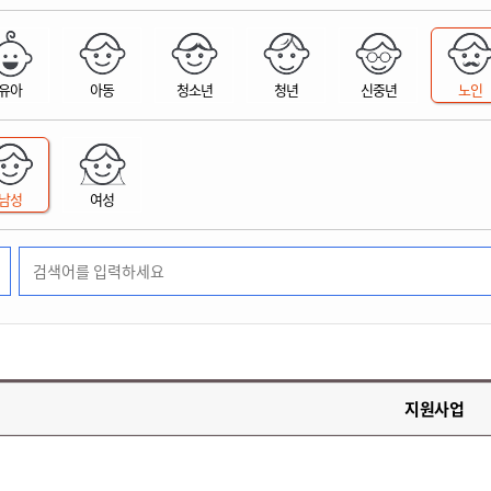
위원회 현황
공공데이터 개방
업무추진비공
군산시 무상교통
공부의 명수
정부24
위원회 명단공개
공공데이터 개방
예산/재정
법률정보
국민신문고
건설
부동산
에너지
유아
아동
청소년
청년
신중년
노인
환경
청소
위생
위원회 회의록 공개
공공데이터 수요조사
민원편람/서식
한눈에 서비스
전자가족관계등록
예산안내
조례규칙 입법예고
경제동향
도로/가로등
부동산 정보
태양광
환경선언문
청소정보
공중위생
재정공시
조례규칙 입법예고(구)
물가정보
자전거
주소/건축/지적/지리정보
가스/석유
인터넷등기소
환경기본정보
대형폐기물 배출신고
위생용품 제조업
결산보고서
법률정보 관련사이트
사회조사
조상땅찾기
국세청홈택스
남성
여성
화학물질 관리지도
공모사업
생활쓰레기 처리요령
식품위생
중기지방재정계획
사업체조
위택스
미세먼지 대응
음식물쓰레기 처리요령
문화 콘텐츠업
투자심사
통계연보
부동산통합민원
환경영향평가
폐기물 처리시설 현황
예산낭비신고
청년통계
체육
공공데이터포털
석면해체 건축물정보
보조금 부정수급 신고
주민등록
새올전자민원창구
체육시설 안내
환경오염업소 공개
공유재산
체류외국
군산시체육회
환경 관련사이트
재정용어사전
생활체육 공지
지원사업
군산시 고향사랑기부제
고향사랑기부제 소개
군산상품