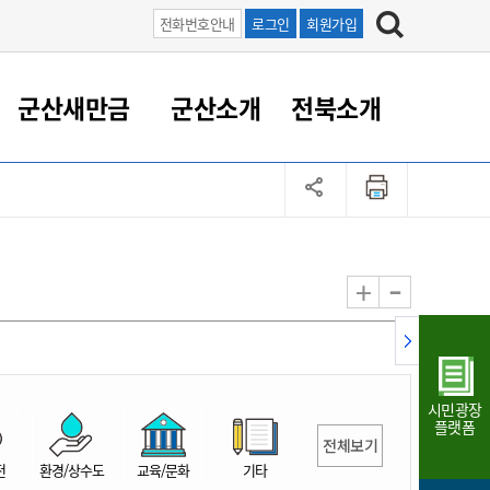
전화번호안내
로그인
회원가입
군산새만금
군산소개
전북소개
정 대응
족관계
부서/업무
RE100의 중심 새만금
도시/공원/주택
산업인프라
정책실명제
토지/건축
읍면동 안내
군산새만금 홍보 영상
조직운영6대지표
농업/축산업
도시재생
지방세
족관계
도시계획/지구단위계획
군산국가산업단지
정책실명제 안내
지방세
도시재생사업
민선8기 농업비전/발전방
공무원 정원
향
-
+
공원녹지
군산2국가산업단지
국민신청실명제안내
지방세환급금신청
도시재생(현장)지원센터
과장급이상 상위직 비율
농산물 유통
식
주택
새만금산업단지
정책실명제 중점관리 대상
지방세 상담챗봇
도시재생시설 현황
공무원 1인당 주민수
가축방역
자료실
자유무역지역
도시재생 공지/행사
현장공무원 비율
동물복지
지방산업단지
재정규모대비 인건비운영
시민광장
농공단지
실국본부수
플랫폼
전체보기
림 서비
산업단지 지도
내고장 알리미
전
환경/상수도
교육/문화
기타
구
항만/여객/공항/철도/컨벤