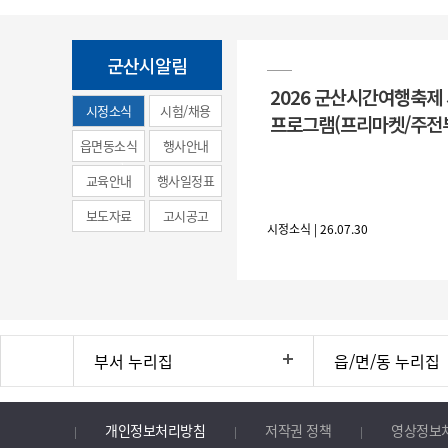
군산시알림
2026 군산시간여행축제
시정소식
시험/채용
프로그램(프리마켓/주전
(municipal
읍면동소식
행사안내
news)
교육안내
행사일정표
보도자료
고시공고
시정소식 | 26.07.30
부서 누리집
읍/면/동 누리집
개인정보처리방침
저작권 정책
영상정보