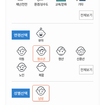
재난/안전
환경/상수도
교육/문화
기타
전체보기
연령선택
유아
아동
청소년
청년
신중년
전체보기
노인
복합
성별선택
남성