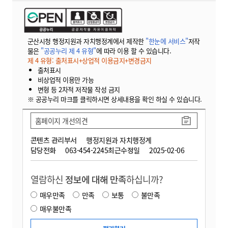
군산시청 행정지원과 자치행정계에서 제작한
"한눈에 서비스"
저작
물은
"공공누리 제 4 유형"
에 따라 이용 할 수 있습니다.
제 4 유형: 출처표시+상업적 이용금지+변경금지
출처표시
비상업적 이용만 가능
변형 등 2차적 저작물 작성 금지
※ 공공누리 마크를 클릭하시면 상세내용을 확인 하실 수 있습니다.
홈페이지 개선의견
콘텐츠 관리부서
행정지원과 자치행정계
담당전화
063-454-2245
최근수정일
2025-02-06
열람하신
정보에 대해 만족
하십니까?
매우만족
만족
보통
불만족
매우불만족