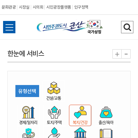
문화관광
시장실
시의회
시민광장플랫폼
인구정책
시
전
검
민
체
색
메
하
-
+
한눈에 서비스
주
뉴
기
열
권
기
도
유형선택
시
건설/교통
군
경제/일자리
토지/주택
복지/건강
출산/육아
산