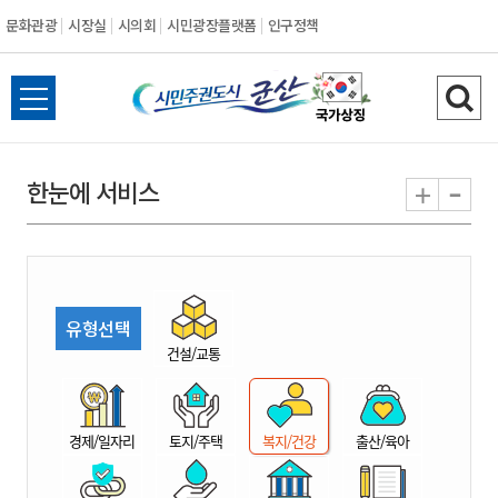
문화관광
시장실
시의회
시민광장플랫폼
인구정책
시
전
검
민
체
색
메
하
-
+
한눈에 서비스
주
뉴
기
열
권
기
도
유형선택
시
건설/교통
군
경제/일자리
토지/주택
복지/건강
출산/육아
산