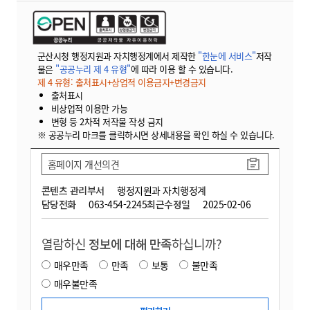
군산시청 행정지원과 자치행정계에서 제작한
"한눈에 서비스"
저작
물은
"공공누리 제 4 유형"
에 따라 이용 할 수 있습니다.
제 4 유형: 출처표시+상업적 이용금지+변경금지
출처표시
비상업적 이용만 가능
변형 등 2차적 저작물 작성 금지
※ 공공누리 마크를 클릭하시면 상세내용을 확인 하실 수 있습니다.
홈페이지 개선의견
콘텐츠 관리부서
행정지원과 자치행정계
담당전화
063-454-2245
최근수정일
2025-02-06
열람하신
정보에 대해 만족
하십니까?
매우만족
만족
보통
불만족
매우불만족