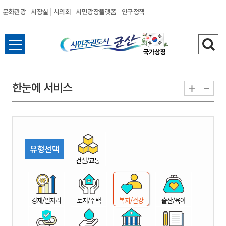
문화관광
시장실
시의회
시민광장플랫폼
인구정책
시
전
검
민
체
색
메
하
-
+
한눈에 서비스
주
뉴
기
열
권
기
도
유형선택
시
건설/교통
군
경제/일자리
토지/주택
복지/건강
출산/육아
산