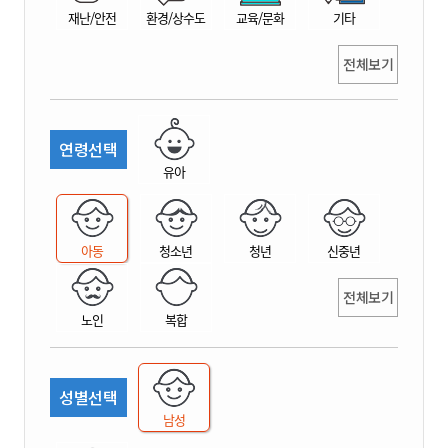
재난/안전
환경/상수도
교육/문화
기타
전체보기
연령선택
유아
아동
청소년
청년
신중년
전체보기
노인
복합
성별선택
남성