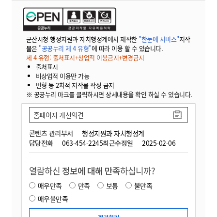
군산시청 행정지원과 자치행정계에서 제작한
"한눈에 서비스"
저작
물은
"공공누리 제 4 유형"
에 따라 이용 할 수 있습니다.
제 4 유형: 출처표시+상업적 이용금지+변경금지
출처표시
비상업적 이용만 가능
변형 등 2차적 저작물 작성 금지
※ 공공누리 마크를 클릭하시면 상세내용을 확인 하실 수 있습니다.
홈페이지 개선의견
콘텐츠 관리부서
행정지원과 자치행정계
담당전화
063-454-2245
최근수정일
2025-02-06
열람하신
정보에 대해 만족
하십니까?
매우만족
만족
보통
불만족
매우불만족