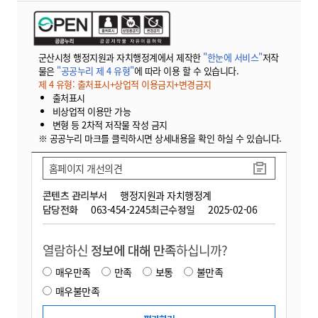
군산시청 행정지원과 자치행정계에서 제작한
"한눈에 서비스"
저작
물은
"공공누리 제 4 유형"
에 따라 이용 할 수 있습니다.
제 4 유형: 출처표시+상업적 이용금지+변경금지
출처표시
비상업적 이용만 가능
변형 등 2차적 저작물 작성 금지
※ 공공누리 마크를 클릭하시면 상세내용을 확인 하실 수 있습니다.
홈페이지 개선의견
콘텐츠 관리부서
행정지원과 자치행정계
담당전화
063-454-2245
최근수정일
2025-02-06
열람하신
정보에 대해 만족
하십니까?
매우만족
만족
보통
불만족
매우불만족