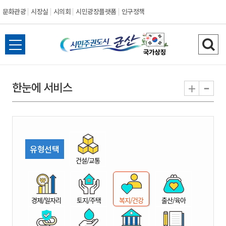
문화관광
시장실
시의회
시민광장플랫폼
인구정책
시
전
검
민
체
색
메
하
-
+
한눈에 서비스
주
뉴
기
열
권
기
도
유형선택
시
건설/교통
군
경제/일자리
토지/주택
복지/건강
출산/육아
산