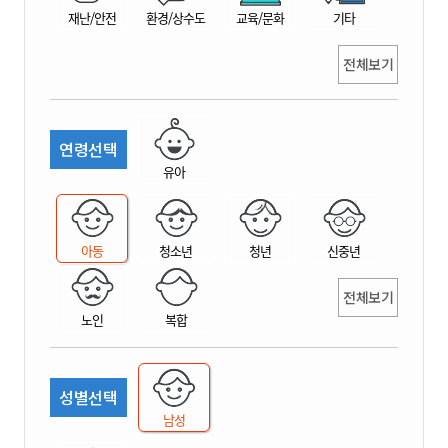
재난/안전
환경/상수도
교육/문화
기타
전체보기
연령선택
유아
아동
청소년
청년
신중년
전체보기
노인
복합
성별선택
남성