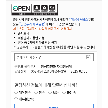
군산시청 행정지원과 자치행정계에서 제작한
"한눈에 서비스"
저작
물은
"공공누리 제 4 유형"
에 따라 이용 할 수 있습니다.
제 4 유형: 출처표시+상업적 이용금지+변경금지
출처표시
비상업적 이용만 가능
변형 등 2차적 저작물 작성 금지
※ 공공누리 마크를 클릭하시면 상세내용을 확인 하실 수 있습니다.
홈페이지 개선의견
콘텐츠 관리부서
행정지원과 자치행정계
담당전화
063-454-2245
최근수정일
2025-02-06
열람하신
정보에 대해 만족
하십니까?
매우만족
만족
보통
불만족
매우불만족