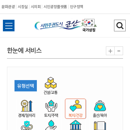
문화관광
시장실
시의회
시민광장플랫폼
인구정책
시
전
검
민
체
색
메
하
-
+
한눈에 서비스
주
뉴
기
열
권
기
도
유형선택
시
건설/교통
군
경제/일자리
토지/주택
복지/건강
출산/육아
산