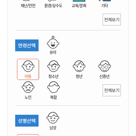
재난/안전
환경/상수도
교육/문화
기타
전체보기
연령선택
유아
아동
청소년
청년
신중년
전체보기
노인
복합
성별선택
남성