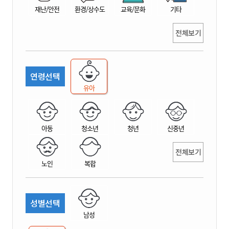
재난/안전
환경/상수도
교육/문화
기타
전체보기
연령선택
유아
아동
청소년
청년
신중년
전체보기
노인
복합
성별선택
남성