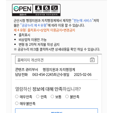
군산시청 행정지원과 자치행정계에서 제작한
"한눈에 서비스"
저작
물은
"공공누리 제 4 유형"
에 따라 이용 할 수 있습니다.
제 4 유형: 출처표시+상업적 이용금지+변경금지
출처표시
비상업적 이용만 가능
변형 등 2차적 저작물 작성 금지
※ 공공누리 마크를 클릭하시면 상세내용을 확인 하실 수 있습니다.
홈페이지 개선의견
콘텐츠 관리부서
행정지원과 자치행정계
담당전화
063-454-2245
최근수정일
2025-02-06
열람하신
정보에 대해 만족
하십니까?
매우만족
만족
보통
불만족
매우불만족