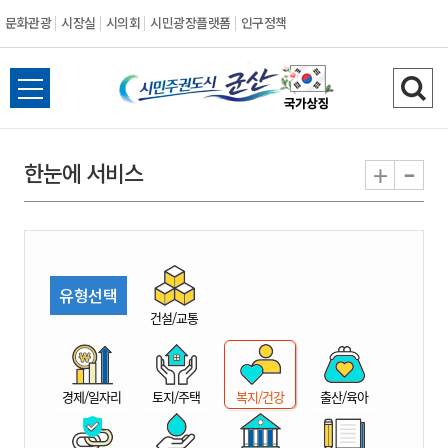
문화관광
시장실
시의회
시민광장플랫폼
인구정책
시
전
검
민
체
색
메
하
-
+
한눈에 서비스
주
뉴
기
열
권
기
도
유형선택
시
건설/교통
군
경제/일자리
토지/주택
복지/건강
출산/육아
산